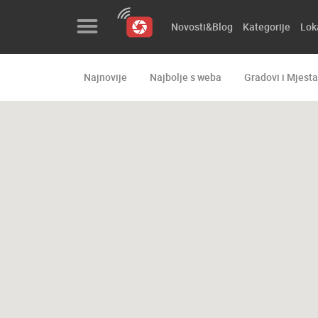
Novosti&Blog
Kategorije
Lok
Najnovije
Najbolje s weba
Gradovi i Mjesta
Novosti&Blog
Kategorije
Lokacije
Event&Site
Izdvojeno
Povijest
Karta