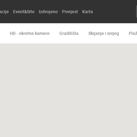
acije
Event&Site
Izdvojeno
Povijest
Karta
HD - okretne kamere
Gradilišta
Skijanje i snijeg
Pla