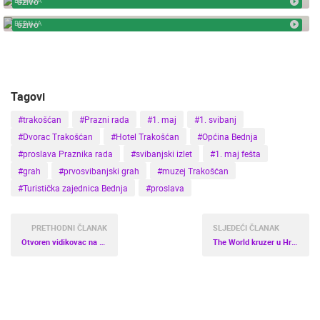
UŽIVO
BEDNJA - CVETLIN NOVO IZGRAĐENI TRG
BEDNJA
UŽIVO
Tagovi
#trakošćan
#Prazni rada
#1. maj
#1. svibanj
#Dvorac Trakošćan
#Hotel Trakošćan
#Općina Bednja
#proslava Praznika rada
#svibanjski izlet
#1. maj fešta
#grah
#prvosvibanjski grah
#muzej Trakošćan
#Turistička zajednica Bednja
#proslava
PRETHODNI ČLANAK
SLJEDEĆI ČLANAK
Otvoren vidikovac na Sljemenu
The World kruzer u Hrvatskoj