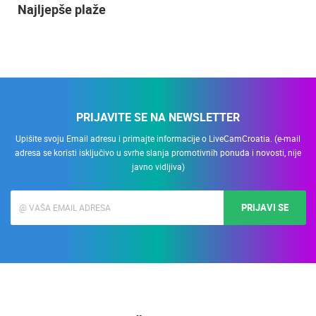
Najljepše plaže
PRIJAVITE SE NA NEWSLETTER
Upišite svoju Email adresu i primajte informacije o LiveCamCroatia. (e-mail
adresa se koristi isključivo u svrhe slanja promotivnih ponuda i novosti, nije
javno vidljiva)
PRIJAVI SE