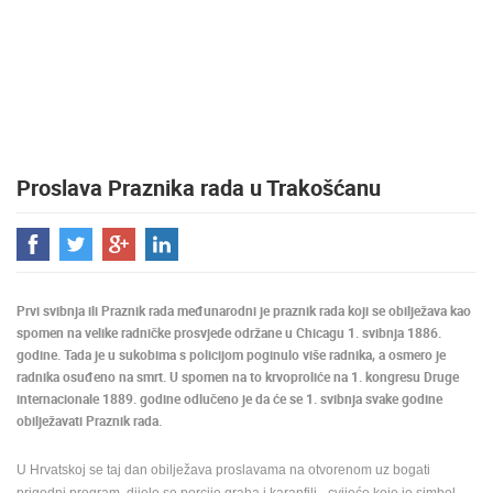
MEDIJI O
NAMA,
NAGRADE I
PRIZNANJA
DONACIJE
ZA NOVE
Proslava Praznika rada u Trakošćanu
WEB
KAMERE
TERMS OF
USE
PRIVACY
Prvi svibnja ili Praznik rada međunarodni je praznik rada koji se obilježava kao
POLICY
spomen na velike radničke prosvjede održane u Chicagu 1. svibnja 1886.
godine. Tada je u sukobima s policijom poginulo više radnika, a osmero je
BANERI
radnika osuđeno na smrt. U spomen na to krvoproliće na 1. kongresu Druge
internacionale 1889. godine odlučeno je da će se 1. svibnja svake godine
obilježavati Praznik rada.
U Hrvatskoj se taj dan obilježava proslavama na otvorenom uz bogati
HRVATSKI
prigodni program, dijele se porcije graha i karanfili - cvijeće koje je simbol