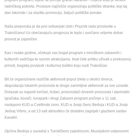
ENGLISH
radničkog pokreta. Proslave najčešće organiziraju političke stranke, koji taj
dan iskoriste i za vlastitu promociju, šaljući političke poruke.
Naša preporuka je da prvi svibanjski izlet i Praznik rada proslavite u
Trakošćanu! Uz obećavajuću prognozu te toplo i sunčano vrijeme dobar
provod je zajamčen.
Kao i svake godine, očekuje vas bogat program s mnoštvom zabavnih i
kulturnih sadržaja te raznim atrakcijama. Imat ćete priliku uživati u prekrasnoj
prirodi, bogatoj povijesti i kulturnoj baštini koju nudi Trakošćan.
Bit će organizirane različite aktivnosti poput izleta u okolici dvorca,
degustacija lokalnih proizvoda te druge zanimljive aktivnosti za sve uzraste.
Dolazak su najavili lončari, licitari, proizvođači drvenih proizvoda i starinskih
igračaka, kovači, lunapark i drugi.Zabavni program počinje u 11 sati,
nastupom KUD-a Cvetlinski zvon, KUD-a Josip Genc Bednja i KUD-a Josip
Jedvaj Vrbno, a od 13 sati atmosferu će dodatno zagrijati i glazbeni sastav
Kavaliri.
Općina Bednja u suradnji s Turističkom zajednicom, Muzejskom ustanovom