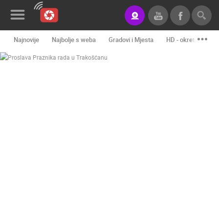
Najnovije
Najbolje s weba
Gradovi i Mjesta
HD - okretne kame
Novosti&Blog
Kategorije
Lokacije
Event&Site
Izdvojeno
Povijest
Karta
KONTAKTIRAJTE
NAS