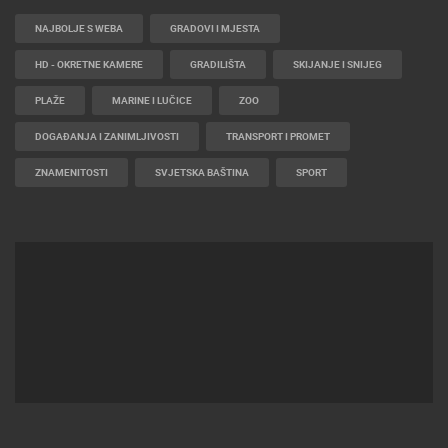
NAJBOLJE S WEBA
GRADOVI I MJESTA
HD - OKRETNE KAMERE
GRADILIŠTA
SKIJANJE I SNIJEG
PLAŽE
MARINE I LUČICE
ZOO
DOGAĐANJA I ZANIMLJIVOSTI
TRANSPORT I PROMET
ZNAMENITOSTI
SVJETSKA BAŠTINA
SPORT