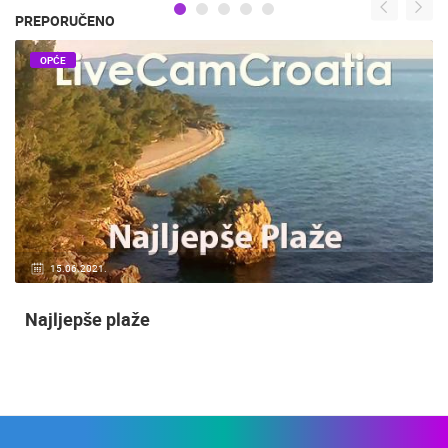
PREPORUČENO
OPĆE
15.06.2021.
Najljepše plaže