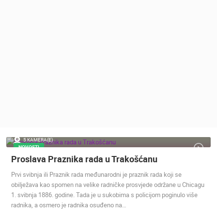
MEDIJI O
NAMA,
NAGRADE I
PRIZNANJA
DONACIJE
ZA NOVE
WEB
KAMERE
TERMS OF
USE
PRIVACY
5 KAMERA(E)
POLICY
NOVOSTI
Proslava Praznika rada u Trakošćanu
BANERI
Prvi svibnja ili Praznik rada međunarodni je praznik rada koji se
obilježava kao spomen na velike radničke prosvjede održane u Chicagu
1. svibnja 1886. godine. Tada je u sukobima s policijom poginulo više
radnika, a osmero je radnika osuđeno na…
HRVATSKI