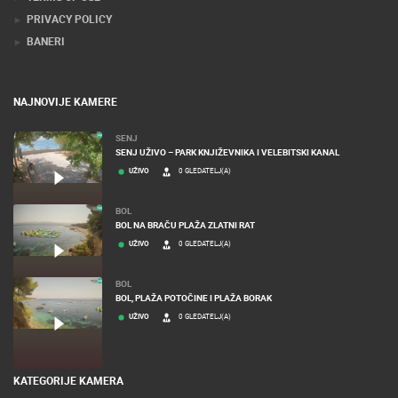
PRIVACY POLICY
BANERI
NAJNOVIJE KAMERE
SENJ
SENJ UŽIVO – PARK KNJIŽEVNIKA I VELEBITSKI KANAL
UŽIVO
0 GLEDATELJ(A)
BOL
BOL NA BRAČU PLAŽA ZLATNI RAT
UŽIVO
0 GLEDATELJ(A)
BOL
BOL, PLAŽA POTOČINE I PLAŽA BORAK
UŽIVO
0 GLEDATELJ(A)
KATEGORIJE KAMERA