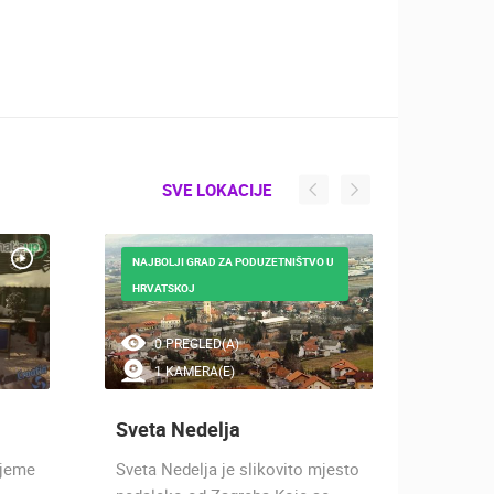
SVE LOKACIJE
NAJBOLJI GRAD ZA PODUZETNIŠTVO U
HRVATSKOJ
0 PREGLED(A)
0 
1 KAMERA(E)
2 
Sveta Nedelja
Zapre
ljeme
Sveta Nedelja je slikovito mjesto
Grad sa