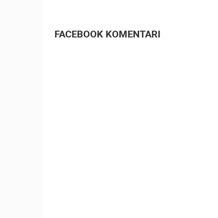
OPĆA BOLNICA OGULIN
REKONSTRUKCIJA KOTLOVNICE -
KAMERA 03
OGULIN
FACEBOOK KOMENTARI
KATEGORIJE KAMERA
NAJBOLJE S WEBA
GRADOVI I MJESTA
TRANSPORT I PROMET
ZNAMENITOSTI