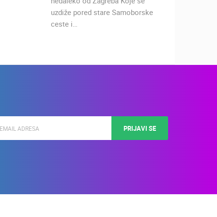
nedaleko od Zagreba Koje se
smjest
uzdiže pored stare Samoborske
Zagreba
ceste i…
okolica
PRIJAVI SE