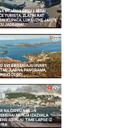
NA BRAČU U ŠPICI LJETA!
ĆE TURISTA, ZLATNI RAT
UN KUPAČA, LUKSUZNE JAHTE
CU JADRANA!
PREGLED(A)
O SVI OBOŽAVAJU HVAR?
TAKULARNA PANORAMA,
INSKI OTOCI
 PREGLED(A)
R NA ČIOVU NAKON
EMENA! MUNJA IZAZVALA
ENU STIHIJU, TIME LAPSE IZ
IRA