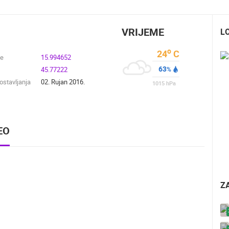
VRIJEME
L
o
24
C
de
15.994652
63
45.77222
%
stavljanja
02. Rujan 2016.
1015
hPa
EO
Z
UŽIVO
0 GLEDATELJ(A)
UŽIVO
0 GLEDATELJ(A)