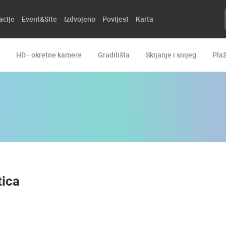
acije
Event&Site
Izdvojeno
Povijest
Karta
HD - okretne kamere
Gradilišta
Skijanje i snijeg
Pla
tica