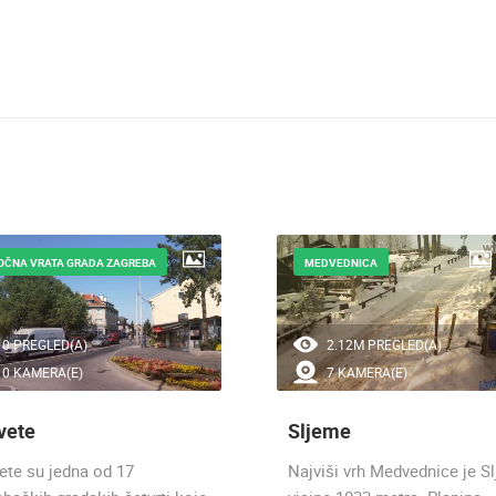
OČNA VRATA GRADA ZAGREBA
MEDVEDNICA
0 PREGLED(A)
2.12M PREGLED(A)
0 KAMERA(E)
7 KAMERA(E)
vete
Sljeme
ete su jedna od 17
Najviši vrh Medvednice je S