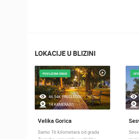
LOKACIJE U BLIZINI
POVIJESNI GRAD
IST
46.54K PREGLED(A)
14 KAMERA(E)
Velika Gorica
Ses
se u
Samo 16 kilometara od grada
Sesv