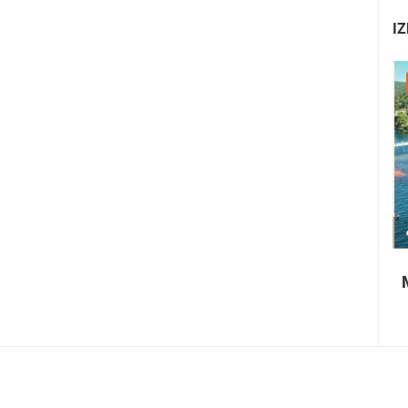
IZ
22.07.2026. - 25.07.2026.
1.01M PREGLED(A)
4 KAMERA(E)
Paški ljetni karneval