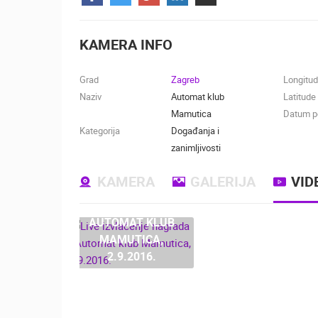
KONTAKTIRAJTE
NAS
KAMERA INFO
MEDIJI O
NAMA,
Grad
Zagreb
Longitu
NAGRADE I
Naziv
Automat klub
Latitude
PRIZNANJA
Mamutica
Datum po
Kategorija
Događanja i
DONACIJE
zanimljivosti
ZA NOVE
WEB
KAMERA
GALERIJA
VID
LIVE IZVLAČENJE
KAMERE
NAGRADA -
TERMS OF
AUTOMAT KLUB
USE
MAMUTICA,
2.9.2016.
NAJNOVIJE KAMERE
PRIVACY
POLICY
UŽIVO
0 GLEDATELJ(A)
BANERI