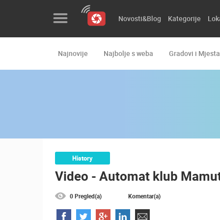
Novosti&Blog
Kategorije
Lok
Najnovije
Najbolje s weba
Gradovi i Mjesta
Novosti&Blog
Kategorije
Lokacije
Event&Site
Izdvojeno
History
Video - Automat klub Mamu
Povijest
Karta
0 Pregled(a)
Komentar(a)