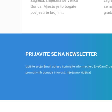
ričkih
Zagreba, smjestila se Velika
zagr
ni
Gorica. Mjesto je to bogate
se n
povijesti te brojnih…
grad
PRIJAVITE SE NA NEWSLETTER
Upišite svoju Email adresu i primajte informacije o LiveCamCroati
promotivnih ponuda i novosti, nije javno vidljiva)