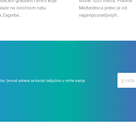
ebačkih gradskih četvrti koje
visine 1033 metra. Planina
alaze na istočnom rubu
Medvednica jedno je od
a Zagreba.…
najprepoznatljivijih…
a. (e-mail adresa se koristi isključivo u svrhe slanja