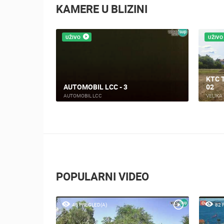
KAMERE U BLIZINI
UŽIVO
UŽIVO
AN 16 - LOG
ANORAMA
KTC 
AUTOMOBIL LCC - 3
02
AUTOMOBIL LCC
VELIKA
POPULARNI VIDEO
45 PREGLED(A)
82 