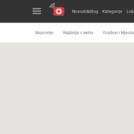
Novosti&Blog
Kategorije
Lok
Najnovije
Najbolje s weba
Gradovi i Mjesta
Novosti&Blog
Kategorije
Lokacije
Event&Site
Izdvojeno
Povijest
Karta