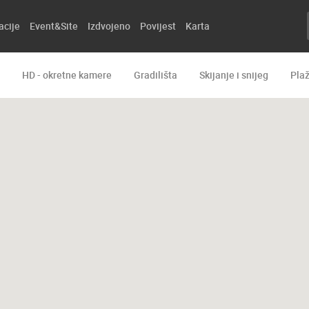
acije
Event&Site
Izdvojeno
Povijest
Karta
HD - okretne kamere
Gradilišta
Skijanje i snijeg
Pla