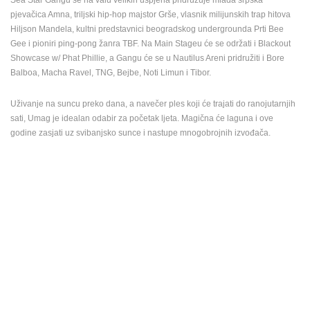
pjevačica Amna, triljski hip-hop majstor Grše, vlasnik milijunskih trap hitova
Hiljson Mandela, kultni predstavnici beogradskog undergrounda Prti Bee
Gee i pioniri ping-pong žanra TBF. Na Main Stageu će se održati i Blackout
Showcase w/ Phat Phillie, a Gangu će se u Nautilus Areni pridružiti i Bore
Balboa, Macha Ravel, TNG, Bejbe, Noti Limun i Tibor.
MRKOPALJ SKIJALIŠTE ČELIMBAŠA
VRBOSKA A
MRKOPALJ
VRBOSKA
Uživanje na suncu preko dana, a navečer ples koji će trajati do ranojutarnjih
KATEGORIJE KAMERA
sati, Umag je idealan odabir za početak ljeta. Magična će laguna i ove
NAJBOLJE S WEBA
GRADOVI I MJESTA
godine zasjati uz svibanjsko sunce i nastupe mnogobrojnih izvođača.
HD - OKRETNE KAMERE
GRADILIŠTA
SKIJANJE I SNIJEG
PLAŽE
MARINE I LUČICE
ZOO
DOGAĐANJA I ZANIMLJIVOSTI
TRANSPORT I PROMET
ZNAMENITOSTI
SVJETSKA BAŠTINA
SPORT