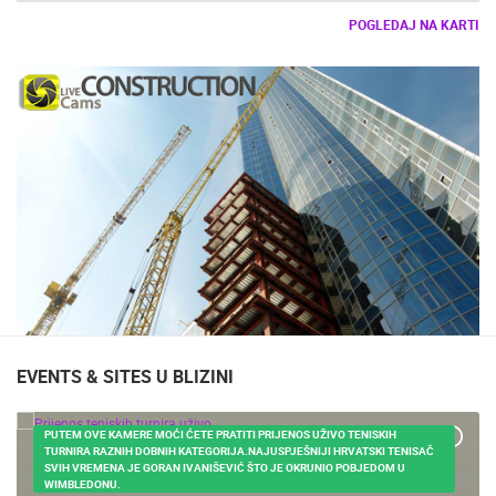
POGLEDAJ NA KARTI
EVENTS & SITES U BLIZINI
PUTEM OVE KAMERE MOĆI ĆETE PRATITI PRIJENOS UŽIVO TENISKIH
TURNIRA RAZNIH DOBNIH KATEGORIJA.NAJUSPJEŠNIJI HRVATSKI TENISAČ
SVIH VREMENA JE GORAN IVANIŠEVIĆ ŠTO JE OKRUNIO POBJEDOM U
WIMBLEDONU.