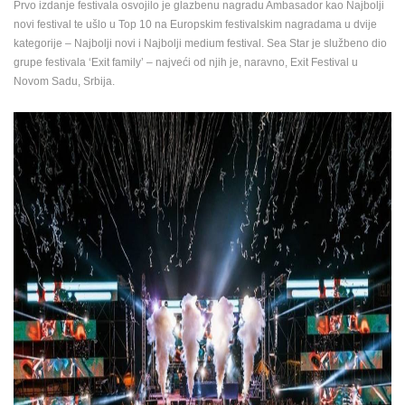
Prvo izdanje festivala osvojilo je glazbenu nagradu Ambasador kao Najbolji
ENGLISH
novi festival te ušlo u Top 10 na Europskim festivalskim nagradama u dvije
kategorije – Najbolji novi i Najbolji medium festival.
Sea Star je službeno dio
grupe festivala ‘Exit family’ – najveći od njih je, naravno, Exit Festival u
Novom Sadu, Srbija.