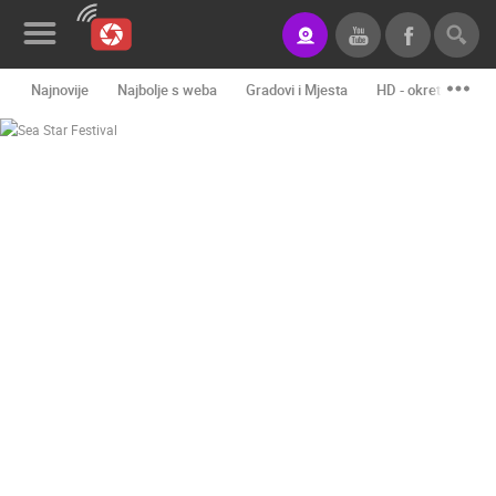
Najnovije
Najbolje s weba
Gradovi i Mjesta
HD - okretne kame
Novosti&Blog
Kategorije
Lokacije
Event&Site
Izdvojeno
Povijest
Karta
KONTAKTIRAJTE
NAS