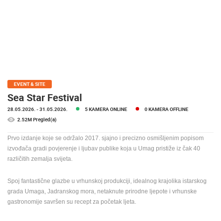
MEDIJI O
NAMA,
NAGRADE I
PRIZNANJA
DONACIJE
ZA NOVE
WEB
EVENT & SITE
KAMERE
Sea Star Festival
28.05.2026.
- 31.05.2026.
5 KAMERA ONLINE
0 KAMERA OFFLINE
TERMS OF
USE
2.52M Pregled(a)
PRIVACY
Prvo izdanje koje se održalo 2017. sjajno i precizno osmišljenim popisom
POLICY
izvođača gradi povjerenje i ljubav publike koja u Umag pristiže iz čak 40
različitih zemalja svijeta.
BANERI
Spoj fantastične glazbe u vrhunskoj produkciji, idealnog krajolika istarskog
grada Umaga, Jadranskog mora, netaknute prirodne ljepote i vrhunske
gastronomije savršen su recept za početak ljeta.
HRVATSKI