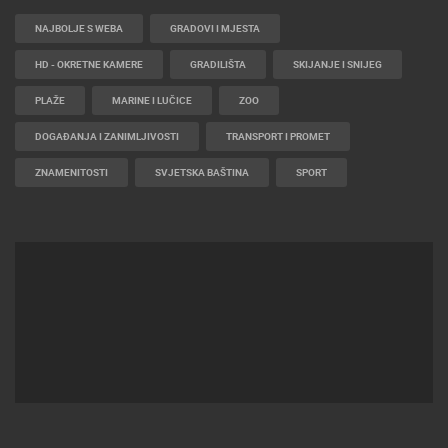
NAJBOLJE S WEBA
GRADOVI I MJESTA
HD - OKRETNE KAMERE
GRADILIŠTA
SKIJANJE I SNIJEG
PLAŽE
MARINE I LUČICE
ZOO
DOGAĐANJA I ZANIMLJIVOSTI
TRANSPORT I PROMET
ZNAMENITOSTI
SVJETSKA BAŠTINA
SPORT