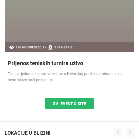
110.98K PREGLED(A)
3 KAMERA(E)
Prijenos teniskih turnira uživo
Tenis je jedan od sportova koji se u Hrvatskoj prati sa zanimanjem, a
hrvatski tenisači postigli su…
SVI EVENT & SITE
LOKACIJE U BLIZINI