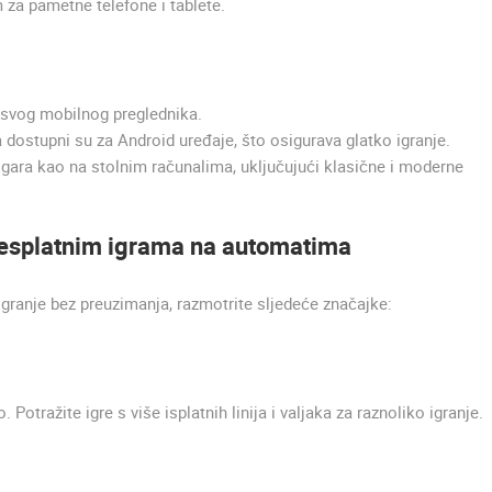
m za pametne telefone i tablete.
z svog mobilnog preglednika.
 dostupni su za Android uređaje, što osigurava glatko igranje.
igara kao na stolnim računalima, uključujući klasične i moderne
 besplatnim igrama na automatima
igranje bez preuzimanja, razmotrite sljedeće značajke:
Potražite igre s više isplatnih linija i valjaka za raznoliko igranje.