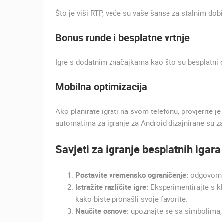
Što je viši RTP, veće su vaše šanse za stalnim dobi
Bonus runde i besplatne vrtnje
Igre s dodatnim značajkama kao što su besplatni ok
Mobilna optimizacija
Ako planirate igrati na svom telefonu, provjerite 
automatima za igranje za Android dizajnirane su 
Savjeti za igranje besplatnih iga
Postavite vremensko ograničenje:
odgovorno
Istražite različite igre:
Eksperimentirajte s 
kako biste pronašli svoje favorite.
Naučite osnove:
upoznajte se sa simbolima, i