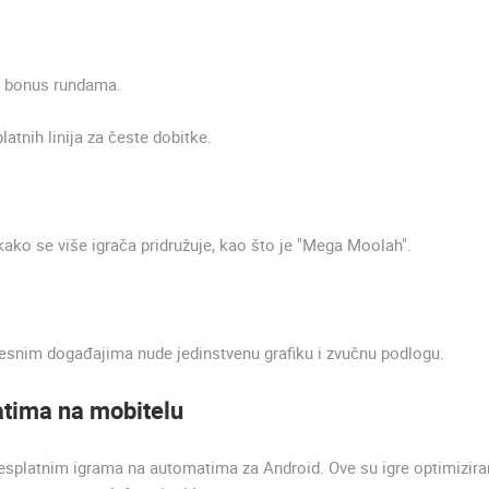
m bonus rundama.
platnih linija za česte dobitke.
ako se više igrača pridružuje, kao što je "Mega Moolah".
ijesnim događajima nude jedinstvenu grafiku i zvučnu podlogu.
atima na mobitelu
 besplatnim igrama na automatima za Android. Ove su igre optimizir