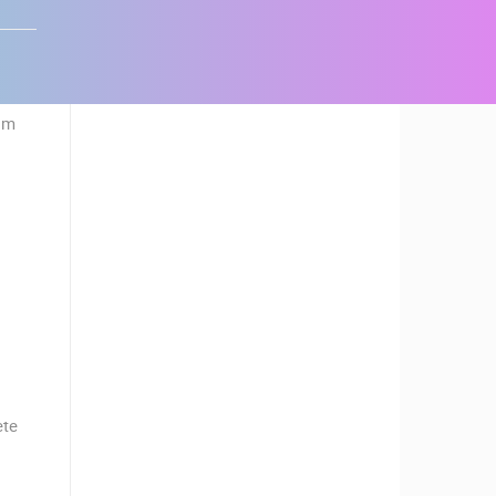
nim
ete