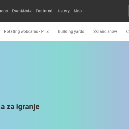
ions
Event&site
Featured
History
Map
Rotating webcams - PTZ
Building yards
Ski and snow
C
a za igranje