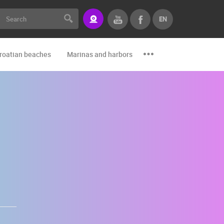
EN
roatian beaches
Marinas and harbors
Zoo
Events and par