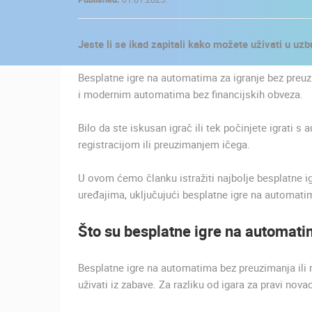
CONTACT
US
Jeste li se ikad zapitali kako možete uživati u uzb
PRESS
CLIPPING,
Besplatne igre na automatima za igranje bez preuzi
PRIZES
i modernim automatima bez financijskih obveza.
AND
AWARDS
Bilo da ste iskusan igrač ili tek počinjete igrati 
registracijom ili preuzimanjem ičega.
DONATE
FOR NEW
U ovom ćemo članku istražiti najbolje besplatne i
WEBCAMS
uređajima, uključujući besplatne igre na automati
TERMS OF
Što su besplatne igre na automat
USE
MOST RECENTLY ADDED
PRIVACY
Besplatne igre na automatima bez preuzimanja ili 
POLICY
uživati ​​iz zabave. Za razliku od igara za pravi nov
LIVE
0 VIEWER(S)
BANNERS