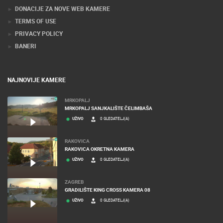
KONTAKTIRAJTE NAS
MEDIJI O NAMA, NAGRADE I PRIZNANJA
DONACIJE ZA NOVE WEB KAMERE
TERMS OF USE
PRIVACY POLICY
BANERI
NAJNOVIJE KAMERE
MRKOPALJ
MRKOPALJ SANJKALIŠTE ČELIMBAŠA
UŽIVO
0 GLEDATELJ(A)
RAKOVICA
RAKOVICA OKRETNA KAMERA
UŽIVO
0 GLEDATELJ(A)
ZAGREB
GRADILIŠTE KING CROSS KAMERA 08
UŽIVO
0 GLEDATELJ(A)