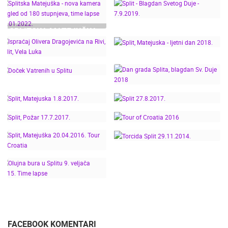
UŽURBANA
SPLIT MATEJUŠKA,
MATEJUŠKA NA
TIME LAPSE, 2024. LIVE
SVETOG DUJE - SPLIT
SPLITSKA MATEJUŠKA
CAM CROATIA
07.05.2023.
- NOVA KAMERA
SPLIT - BLAGDAN
POGLED OD 180
SVETOG DUJE -
STUPNJEVA, TIME
7.9.2019.
LAPSE 14.01.2022.
ISPRAĆAJ OLIVERA
SPLIT, MATEJUSKA -
DRAGOJEVIĆA NA RIVI,
LJETNI DAN 2018.
SPLIT, VELA LUKA
DAN GRADA SPLITA,
DOČEK VATRENIH U
BLAGDAN SV. DUJE
SPLITU
2018
SPLIT, MATEJUSKA
1.8.2017.
SPLIT 27.8.2017.
SPLIT, POŽAR
17.7.2017.
TOUR OF CROATIA 2016
SPLIT, MATEJUŠKA
TORCIDA SPLIT
20.04.2016. TOUR OF
29.11.2014.
CROATIA
OLUJNA BURA U
SPLITU 9. VELJAČA
2015. TIME LAPSE
FACEBOOK KOMENTARI