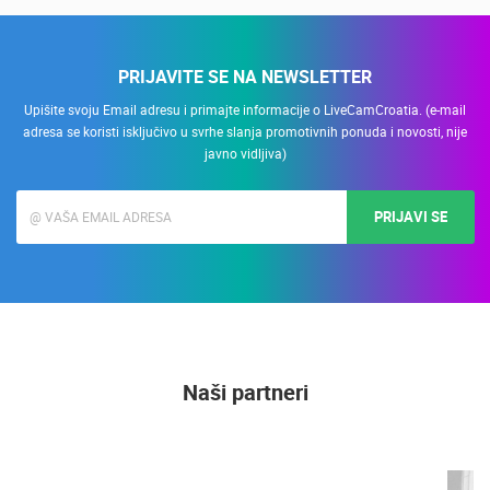
PRIJAVITE SE NA NEWSLETTER
Upišite svoju Email adresu i primajte informacije o LiveCamCroatia. (e-mail
adresa se koristi isključivo u svrhe slanja promotivnih ponuda i novosti, nije
javno vidljiva)
PRIJAVI SE
Naši partneri