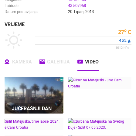
Latitude
43.507958
Datum postavljanja
20. Lipanj 2013.
VRIJEME
o
27
C
45
%
1012
hPa
KAMERA
GALERIJA
VIDEO
JUČERAŠNJI DAN
GLISER NA MATEJUŠKI
- LIVE CAM CROATIA