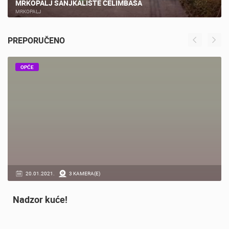
MRKOPALJ SANJKALIŠTE ČELIMBAŠA
MRKOPALJ
PREPORUČENO
OPĆE
20.01.2021.
3 KAMERA(E)
Nadzor kuće!