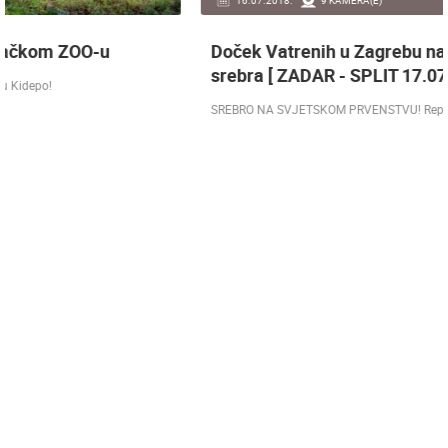
Doček Vatrenih u Zagrebu nakon osvojenog
srebra [ ZADAR - SPLIT 17.07 ]
SREBRO NA SVJETSKOM PRVENSTVU! Reprezentacija Hrvatska vođena
velikim izbornikom Zlatkom Dalićem osvojila je veliko srebrno odličje.…