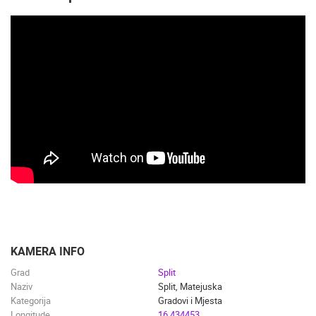
KAMERA INFO
Grad
Split
Naziv
Split, Matejuska
Kategorija
Gradovi i Mjesta
Longitude
16.434453