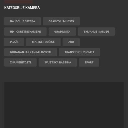
KATEGORIJE KAMERA
NAJBOLJE S WEBA
GRADOVI I MJESTA
HD - OKRETNE KAMERE
GRADILIŠTA
SKIJANJE I SNIJEG
PLAŽE
MARINE I LUČICE
ZOO
DOGAĐANJA I ZANIMLJIVOSTI
TRANSPORT I PROMET
ZNAMENITOSTI
SVJETSKA BAŠTINA
SPORT