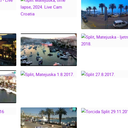
LIVE
SPLIT MATEJUŠKA,
IA
TIME LAPSE, 2024.
UŽURBANA
LIVE CAM CROATIA
MATEJUŠKA NA
SVETOG DUJE - SPL
07.05.2023.
SPLIT, MATEJUSKA
LJETNI DAN 2018
ISPRAĆAJ OLIVERA
DAN
DRAGOJEVIĆA NA
 -
RIVI, SPLIT, VELA
LUKA
SPLIT, MATEJUSKA
1.8.2017.
SPLIT 27.8.2017.
ITA,
DUJE