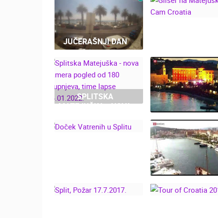
GLISER NA
JUČERAŠNJI DAN
MATEJUŠKI - 
CAM CROAT
SPLITSKA
MATEJUŠKA - NOVA
KAMERA POGLED OD
180 STUPNJEVA,
SPLIT - BLAG
TIME LAPSE
SVETOG DUJE
14.01.2022.
7.9.2019.
DOČEK VATRENIH U
SPLITU
DAN GRADA SPL
BLAGDAN SV. 
2018