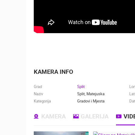
KAMERA INFO
Grad
Split
Lo
Naziv
Split, Matejuska
Lat
Kategorija
Gradovi i Mjesta
Dat
KAMERA
GALERIJA
VID