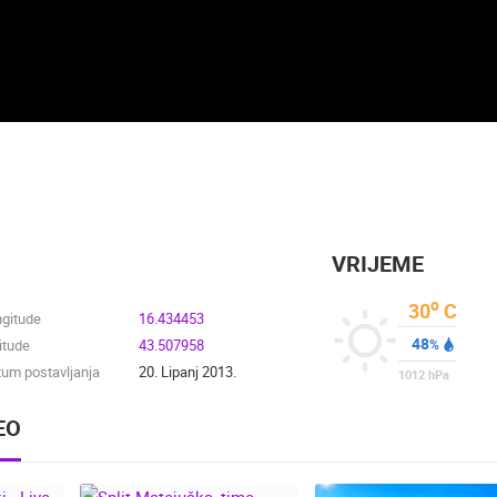
VRIJEME
o
30
C
ngitude
16.434453
48
itude
43.507958
%
um postavljanja
20. Lipanj 2013.
1012
hPa
EO