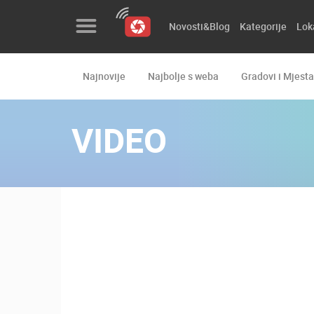
Novosti&Blog
Kategorije
Lok
Najnovije
Najbolje s weba
Gradovi i Mjesta
Novosti&Blog
Kategorije
VIDEO
Lokacije
Event&Site
Izdvojeno
Povijest
Karta