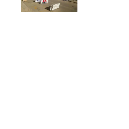
ATIA
TORCIDA SPLIT
29.11.2014.
SPLIT, MATEJUŠKA
20.04.2016. TOUR OF
CROATIA
UŽIVO