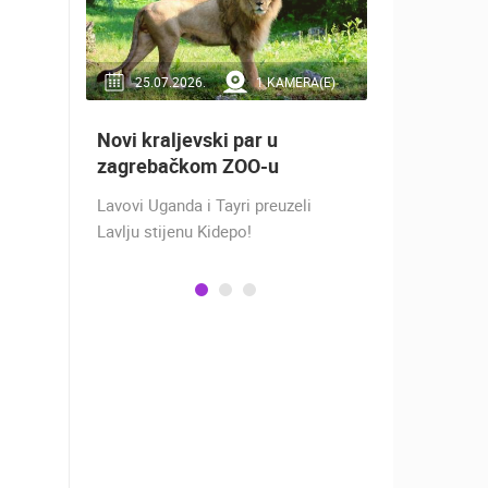
RA(E)
25.07.2026.
1 KAMERA(E)
16.07.2
Novi kraljevski par u
Doček Vat
aže
zagrebačkom ZOO-u
nakon osv
ZADAR - S
Lavovi Uganda i Tayri preuzeli
ra na
Lavlju stijenu Kidepo!
SREBRO NA
gu
PRVENSTVU!
ški
Hrvatska vo
izbornikom
osvojila je 