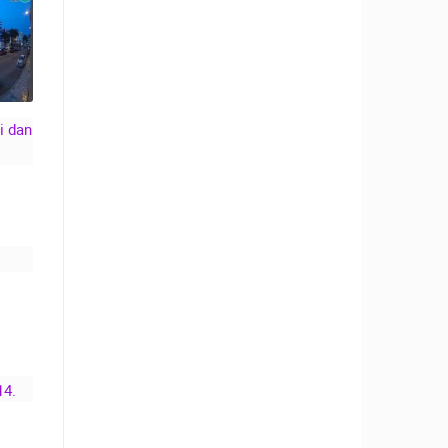
IT
 -
.