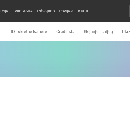
acije
Event&Site
Izdvojeno
Povijest
Karta
HD - okretne kamere
Gradilišta
Skijanje i snijeg
Pla