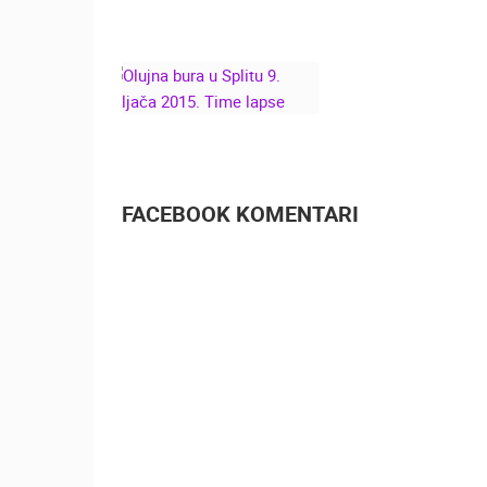
SPLIT, POŽAR
TOUR OF CRO
17.7.2017.
2016
OLUJNA BURA U
SPLITU 9. VELJAČA
2015. TIME LAPSE
FACEBOOK KOMENTARI