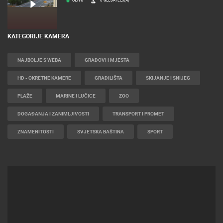
RAKOVICA
RAKOVICA OKRETNA KAMERA
UŽIVO
0 GLEDATELJ(A)
KATEGORIJE KAMERA
NAJBOLJE S WEBA
GRADOVI I MJESTA
HD - OKRETNE KAMERE
GRADILIŠTA
SKIJANJE I SNIJEG
PLAŽE
MARINE I LUČICE
ZOO
DOGAĐANJA I ZANIMLJIVOSTI
TRANSPORT I PROMET
ZNAMENITOSTI
SVJETSKA BAŠTINA
SPORT