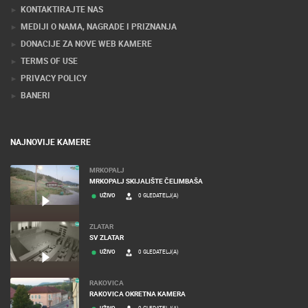
Stručnjaci tehnologije web kamera
KONTAKTIRAJTE NAS
MEDIJI O NAMA, NAGRADE I PRIZNANJA
DONACIJE ZA NOVE WEB KAMERE
TERMS OF USE
PRIVACY POLICY
BANERI
NAJNOVIJE KAMERE
MRKOPALJ
MRKOPALJ SKIJALIŠTE ČELIMBAŠA
UŽIVO
0 GLEDATELJ(A)
ZLATAR
SV ZLATAR
UŽIVO
0 GLEDATELJ(A)