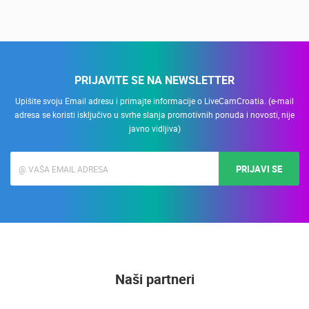
Nadzor kuće!
PRIJAVITE SE NA NEWSLETTER
Upišite svoju Email adresu i primajte informacije o LiveCamCroatia. (e-mail
adresa se koristi isključivo u svrhe slanja promotivnih ponuda i novosti, nije
javno vidljiva)
PRIJAVI SE