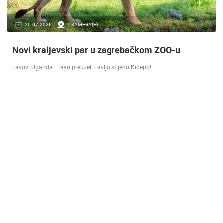
16.07.2018.
9 KAMERA(E)
Doček Vatrenih u Zagrebu nakon osvojenog
srebra [ ZADAR - SPLIT 17.07 ]
SREBRO NA SVJETSKOM PRVENSTVU! Reprezentacija Hrvatska vođena
velikim izbornikom Zlatkom Dalićem osvojila je veliko srebrno odličje.…