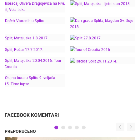
- NOVA KAMERA
SPLIT - BLAGDAN
POGLED OD 180
SVETOG DUJE -
STUPNJEVA, TIME
7.9.2019.
LAPSE 14.01.2022.
ISPRAĆAJ OLIVERA
SPLIT, MATEJUSKA -
DRAGOJEVIĆA NA RIVI,
LJETNI DAN 2018.
SPLIT, VELA LUKA
DAN GRADA SPLITA,
DOČEK VATRENIH U
BLAGDAN SV. DUJE
SPLITU
2018
SPLIT, MATEJUSKA
1.8.2017.
SPLIT 27.8.2017.
SPLIT, POŽAR
17.7.2017.
TOUR OF CROATIA 2016
SPLIT, MATEJUŠKA
TORCIDA SPLIT
20.04.2016. TOUR OF
29.11.2014.
CROATIA
OLUJNA BURA U
SPLITU 9. VELJAČA
2015. TIME LAPSE
FACEBOOK KOMENTARI
PREPORUČENO