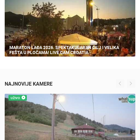
3 PREGLED(A)
MARATON LAĐA 2026. SPEKTAKULARAN CILJ I VELIKA
FEŠTA U PLOČAMA! LIVE CAM CROATIA
NAJNOVIJE KAMERE
UŽIVO