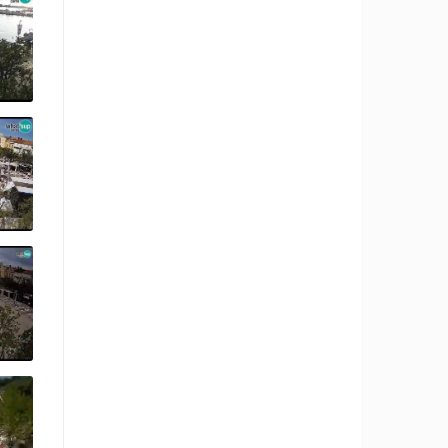
.
A
H
!