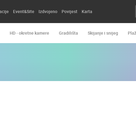
acije
Event&Site
Izdvojeno
Povijest
Karta
HD - okretne kamere
Gradilišta
Skijanje i snijeg
Pla