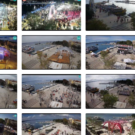
RIBE,
RIBARSKI TJEDAN -
LIVE
CRIKVENICA 2024.
CRIKVENICA, 2024
IA
LIVE CAM CROATIA
LIVE CAM CROATI
CRIKVENICA
DVENT
POSTAVLJANJE
CRO RACE - FINIS
IĆNE
BOŽIĆNE JELKE
CRIKVENICA
019.
20.11.2019.
04.10.2019.
ENT
CRIKVENICA 130
-
GODINA TURIZMA,
CRIKVENICA 130
2018.
10.11.2018.
GODINA TURIZMA