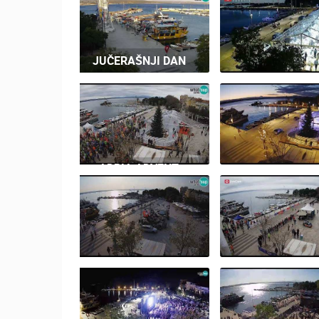
JUČERAŠNJI DAN
MJESEC PLAVE 
CRIKVENICA - 
CAM CROAT
ADRIA ADVENT
MARATON,
CRIKVENICA
CRIKVENICA, A
01.12.2019. TIME
PALJENJE BOŽ
LAPSE
JELKE, 30.11.2
CRIKVENICA - FINA
PLIVAČKI
8. ADRIA ADV
ULTRAMARATON
MARATON 
31.08.2019.
CRIKENICA 2.12.