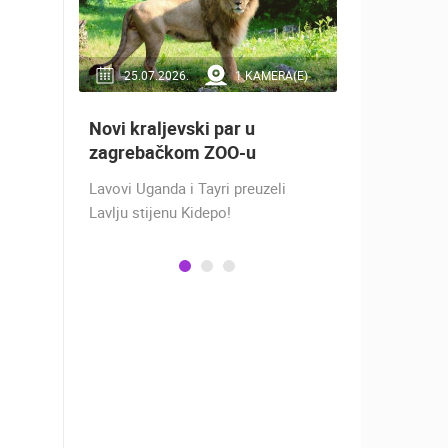
RA(E)
25.07.2026.
1 KAMERA(E)
16.07.2
Novi kraljevski par u
Doček Vat
aže
zagrebačkom ZOO-u
nakon osv
ZADAR - S
Lavovi Uganda i Tayri preuzeli
ra na
Lavlju stijenu Kidepo!
SREBRO NA
gu
PRVENSTVU!
ški
Hrvatska vo
izbornikom
osvojila je 