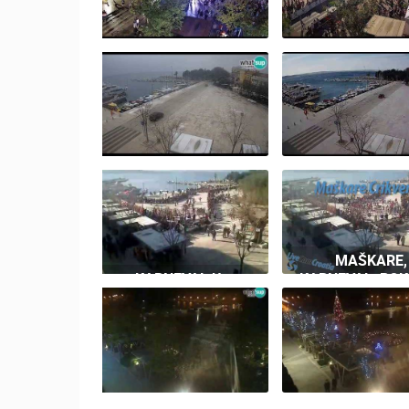
TOUR OF CRO
CRIKVENICA, CROATIA
2018 - CRIKVE
- ENGLAND 11.7.2018.
20.4.
CRIKVENICA
CRIKVENICA, SNIJEG -
MARČANA BUR
1.3.2018.
21.03.2018
MAŠKARE,
KARNEVAL U
KARNEVAL, PO
CRIKVENICI
I MESOPUST
29.1.2017. VELIKA I
CRIKVENICI, LO
DJEČJA MAŠKARANA
I NOVOM
POVORKA
VINODOLSK