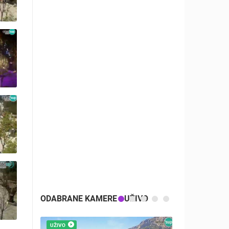
F
EK
Z
A
ODABRANE KAMERE - UŽIVO
UŽIVO
UŽIVO