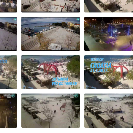
ATIA
USKRSNI
CRIKVENICA
NICA
PONEDJELJAK,
22.4.2016. TOUR O
CRIKVENICA 2.4.2018.
CROATIA
CRIKVENICA - DOČ
,
STARE GODINE U
A -
CRIKVENICA
HLADNO PIVO -
.
2.11.2017.
30.12.2016.
KLADE
 U
ŠINJU
TOUR OF CROATI
TOUR OF CROATIA
21.4.2017.
OM
2016
CRIKVENICA
UŽIVO