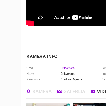
KAMERA INFO
Grad
Crikvenica
Lo
Naziv
Crikvenica
Lat
Kategorija
Gradovi i Mjesta
Dat
KAMERA
GALERIJA
VID