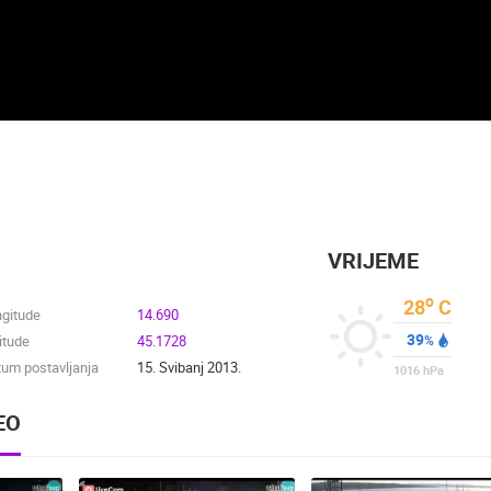
VRIJEME
o
28
C
ngitude
14.690
39
itude
45.1728
%
um postavljanja
15. Svibanj 2013.
1016
hPa
EO