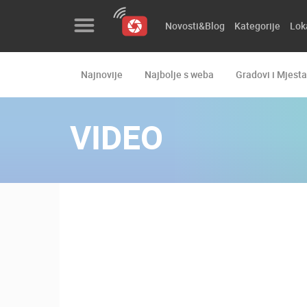
Novosti&Blog
Kategorije
Lok
Najnovije
Najbolje s weba
Gradovi i Mjesta
Novosti&Blog
Kategorije
VIDEO
Lokacije
Event&Site
Izdvojeno
Povijest
Karta