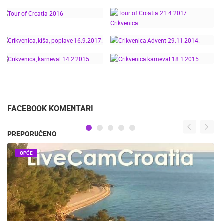
KARNEVAL U
MAŠKARE, KARNEVAL,
30.12.2016.
CRIKVENICI 29.1.2017.
POKLADE I MESOPUST
VELIKA I DJEČJA
U CRIKVENICI, LOŠINJU
MAŠKARANA POVORKA
I NOVOM
VINODOLSKOM
TOUR OF CROATIA
TOUR OF CROATIA 2016
21.4.2017. CRIKVENICA
CRIKVENICA, KIŠA,
CRIKVENICA ADVENT
POPLAVE 16.9.2017.
29.11.2014.
CRIKVENICA, KARNEVAL
CRIKVENICA KARNEVAL
14.2.2015.
18.1.2015.
FACEBOOK KOMENTARI
PREPORUČENO
OPĆE