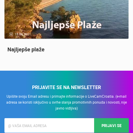
20.01.2021.
3 KAMERA(E)
Nadzor kuće!
PRIJAVITE SE NA NEWSLETTER
Upišite svoju Email adresu i primajte informacije o LiveCamCroatia. (e-mail
adresa se koristi isključivo u svrhe slanja promotivnih ponuda i novosti, nije
javno vidljiva)