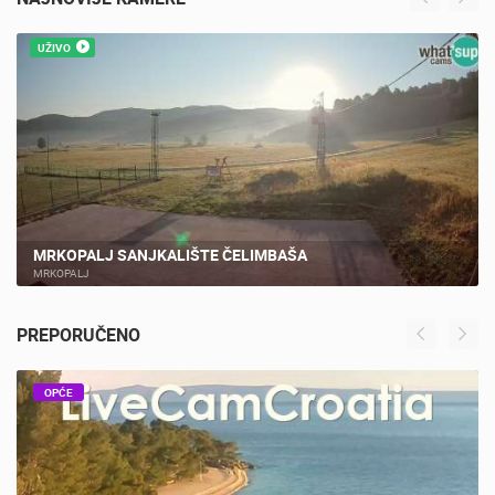
NAJNOVIJE KAMERE
UŽIVO
MRKOPALJ SANJKALIŠTE ČELIMBAŠA
MRKOPALJ
PREPORUČENO
OPĆE