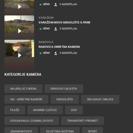
MRKOPALJ
MRKOPALJ SANJKALIŠTE ČELIMBAŠA
UŽIVO
0 GLEDATELJ(A)
VARAŽDIN
VARAŽDIN NOVO GRADILIŠTE S-PARK
UŽIVO
0 GLEDATELJ(A)
RAKOVICA
RAKOVICA OKRETNA KAMERA
UŽIVO
0 GLEDATELJ(A)
KATEGORIJE KAMERA
NAJBOLJE S WEBA
GRADOVI I MJESTA
HD - OKRETNE KAMERE
GRADILIŠTA
SKIJANJE I SNIJEG
PLAŽE
MARINE I LUČICE
ZOO