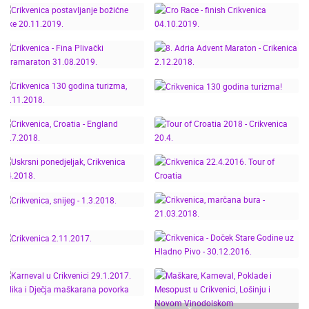
CAM CROATIA
ADRIA ADVENT
CAM CROATIA
MARATON, CRIKVENICA
CRIKVENICA, ADVENT
01.12.2019. TIME
PALJENJE BOŽIĆNE
CRIKVENICA
LAPSE
JELKE, 30.11.2019.
POSTAVLJANJE
CRO RACE - FINISH
BOŽIĆNE JELKE
CRIKVENICA
CRIKVENICA - FINA
20.11.2019.
04.10.2019.
PLIVAČKI
8. ADRIA ADVENT
ULTRAMARATON
MARATON - CRIKENICA
31.08.2019.
2.12.2018.
CRIKVENICA 130
CRIKVENICA 130
GODINA TURIZMA,
GODINA TURIZMA!
10.11.2018.
CRIKVENICA, CROATIA -
TOUR OF CROATIA 2018
ENGLAND 11.7.2018.
- CRIKVENICA 20.4.
USKRSNI
PONEDJELJAK,
CRIKVENICA 22.4.2016.
CRIKVENICA 2.4.2018.
TOUR OF CROATIA
CRIKVENICA, SNIJEG -
CRIKVENICA, MARČANA
1.3.2018.
CRIKVENICA - DOČEK
BURA - 21.03.2018.
STARE GODINE UZ
HLADNO PIVO -
CRIKVENICA 2.11.2017.