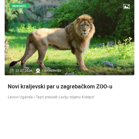
NOVOSTI
16.07.2018.
9 KAMERA(E)
Doček Vatrenih u Zagrebu nakon osvojenog
srebra [ ZADAR - SPLIT 17.07 ]
SREBRO NA SVJETSKOM PRVENSTVU! Reprezentacija Hrvatska vođena
velikim izbornikom Zlatkom Dalićem osvojila je veliko srebrno odličje.…