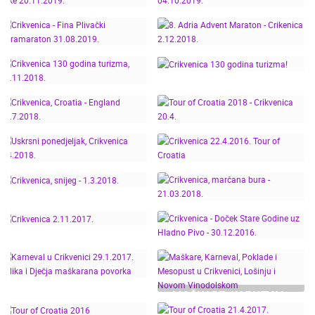
01.12.2019. TIME
PALJENJE BOŽIĆNE
CRIKVENICA
LAPSE
JELKE, 30.11.2019.
POSTAVLJANJE
CRO RACE - FINISH
BOŽIĆNE JELKE
CRIKVENICA
CRIKVENICA - FINA
20.11.2019.
04.10.2019.
PLIVAČKI
8. ADRIA ADVENT
ULTRAMARATON
MARATON - CRIKENICA
31.08.2019.
2.12.2018.
CRIKVENICA 130
CRIKVENICA 130
GODINA TURIZMA,
GODINA TURIZMA!
10.11.2018.
CRIKVENICA, CROATIA -
TOUR OF CROATIA 2018
ENGLAND 11.7.2018.
- CRIKVENICA 20.4.
USKRSNI
PONEDJELJAK,
CRIKVENICA 22.4.2016.
CRIKVENICA 2.4.2018.
TOUR OF CROATIA
CRIKVENICA, SNIJEG -
CRIKVENICA, MARČANA
1.3.2018.
CRIKVENICA - DOČEK
BURA - 21.03.2018.
STARE GODINE UZ
HLADNO PIVO -
CRIKVENICA 2.11.2017.
KARNEVAL U
MAŠKARE, KARNEVAL,
30.12.2016.
CRIKVENICI 29.1.2017.
POKLADE I MESOPUST