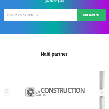
Upišite svoju Email adresu i primajte informacije o LiveCamCroatia. (e-mail
adresa se koristi isključivo u svrhe slanja promotivnih ponuda i novosti, nije
javno vidljiva)
PRIJAVI SE
Naši partneri