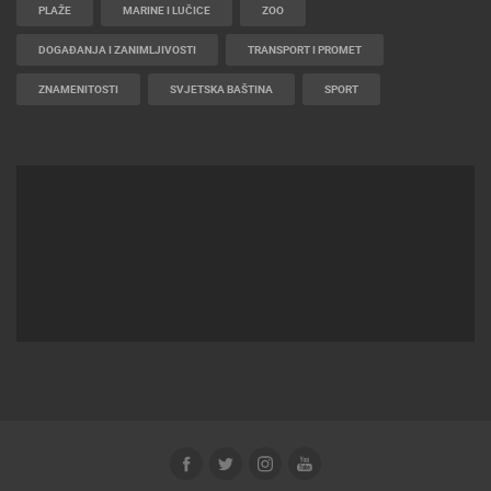
HD - OKRETNE KAMERE
GRADILIŠTA
SKIJANJE I SNIJEG
PLAŽE
MARINE I LUČICE
ZOO
DOGAĐANJA I ZANIMLJIVOSTI
TRANSPORT I PROMET
ZNAMENITOSTI
SVJETSKA BAŠTINA
SPORT