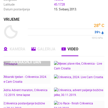
Latitude
45.1728
Datum postavljanja
15. Svibanj 2013.
VRIJEME
o
28
C
39
%
1013
hPa
KAMERA
GALERIJA
VIDEO
JUČERAŠNJI DAN
MJESEC PLAVE RIBE,
CRIKVENICA - LIVE CAM
CROATIA
RIBARSKI TJEDAN -
CRIKVENICA, 2024. LIVE
CRIKVENICA 2024. LIVE
CAM CROATIA
ADRIA ADVENT
CAM CROATIA
MARATON, CRIKVENICA
CRIKVENICA, ADVENT