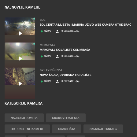
NAJNOVIJE KAMERE
BOL
BOL CENTAR MJESTA I MARINA UŽIVO, WEB KAMERA OTOK BRAČ
UŽIVO
0 GLEDATELJ(A)
MRKOPALJ
MRKOPALJ SKIJALIŠTE ČELIMBAŠA
UŽIVO
0 GLEDATELJ(A)
SVETVINČENAT
NOVA ŠKOLA, DVORANA I IGRALIŠTE
UŽIVO
0 GLEDATELJ(A)
KATEGORIJE KAMERA
NAJBOLJE S WEBA
GRADOVI I MJESTA