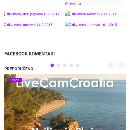
VELIKA I DJEČJA
U CRIKVENICI, LOŠINJU
MAŠKARANA POVORKA
I NOVOM
VINODOLSKOM
TOUR OF CROATIA
TOUR OF CROATIA 2016
21.4.2017. CRIKVENICA
CRIKVENICA, KIŠA,
CRIKVENICA ADVENT
POPLAVE 16.9.2017.
29.11.2014.
CRIKVENICA, KARNEVAL
CRIKVENICA KARNEVAL
14.2.2015.
18.1.2015.
FACEBOOK KOMENTARI
PREPORUČENO
OPĆE