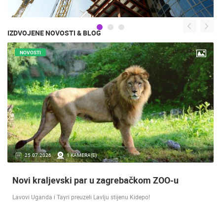
IZDVOJENE NOVOSTI & BLOG
NOVOSTI
16.07.2018.
9 KAMERA(E)
Doček Vatrenih u Zagrebu nakon osvojenog
srebra [ ZADAR - SPLIT 17.07 ]
SREBRO NA SVJETSKOM PRVENSTVU! Reprezentacija Hrvatska vođena
velikim izbornikom Zlatkom Dalićem osvojila je veliko srebrno odličje.…