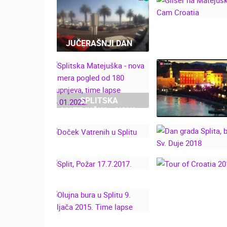
GLISER NA
JUČERAŠNJI DAN
MATEJUŠKI - 
CAM CROAT
SPLITSKA
MATEJUŠKA - NOVA
KAMERA POGLED OD
180 STUPNJEVA,
SPLIT - BLAG
TIME LAPSE
SVETOG DUJE
14.01.2022.
7.9.2019.
DOČEK VATRENIH U
DAN GRADA SPL
SPLITU
BLAGDAN SV. 
2018
SPLIT, POŽAR
TOUR OF CRO
17.7.2017.
2016