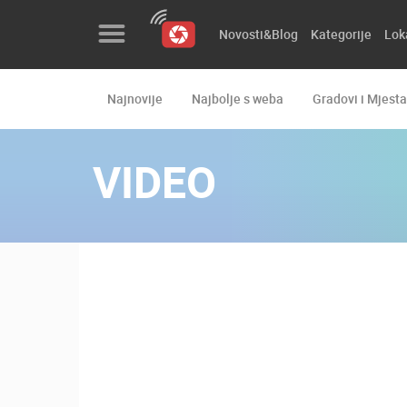
Novosti&Blog
Kategorije
Lok
Najnovije
Najbolje s weba
Gradovi i Mjesta
Novosti&Blog
Kategorije
VIDEO
Lokacije
Event&Site
Izdvojeno
Povijest
Karta