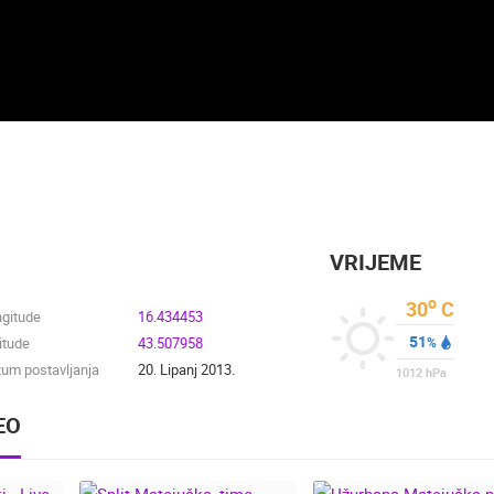
VRIJEME
o
30
C
ngitude
16.434453
51
itude
43.507958
%
um postavljanja
20. Lipanj 2013.
1012
hPa
EO