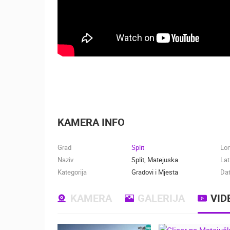
KAMERA INFO
Grad
Split
Lo
Naziv
Split, Matejuska
Lat
Kategorija
Gradovi i Mjesta
Dat
KAMERA
GALERIJA
VID