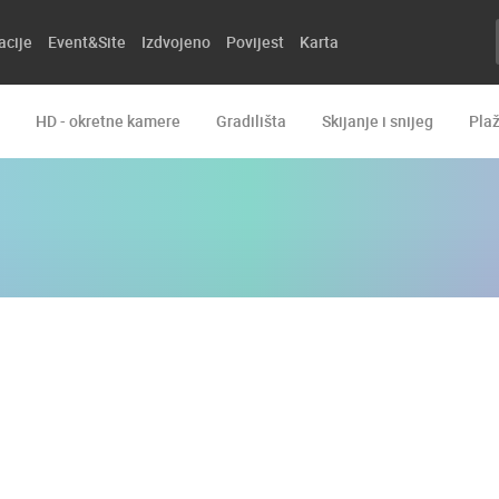
acije
Event&Site
Izdvojeno
Povijest
Karta
HD - okretne kamere
Gradilišta
Skijanje i snijeg
Pla