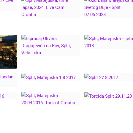
UŽURBANA
LIVE
SPLIT MATEJUŠKA,
MATEJUŠKA NA
IA
TIME LAPSE, 2024.
SVETOG DUJE - SPL
LIVE CAM CROATIA
07.05.2023.
ISPRAĆAJ OLIVERA
SPLIT, MATEJUSKA
DRAGOJEVIĆA NA
LJETNI DAN 2018
RIVI, SPLIT, VELA
LUKA
DAN
 -
SPLIT, MATEJUSKA
ITA,
1.8.2017.
SPLIT 27.8.2017.
DUJE
ATIA
TORCIDA SPLIT
SPLIT, MATEJUŠKA
29.11.2014.
20.04.2016. TOUR OF
CROATIA