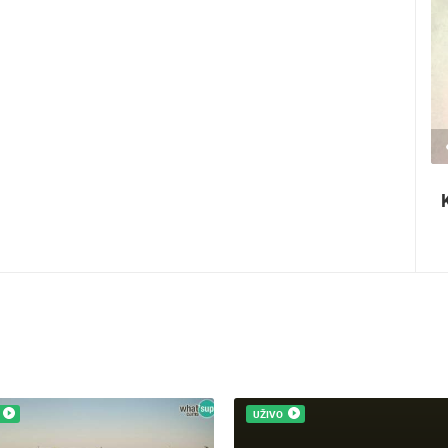
2.03M PREGLED(A)
2 KAMERA(E)
Ninska šokolijada - autentična turistička
priča
UŽIVO