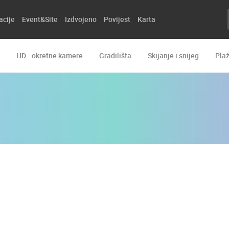
acije
Event&Site
Izdvojeno
Povijest
Karta
HD - okretne kamere
Gradilišta
Skijanje i snijeg
Pla