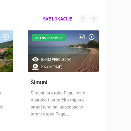
SVE LOKACIJE
ZELENA OAZA PAGA
ZRĆE
5.44M PREGLED(A)
12
2 KAMERA(E)
10
Šimuni
Noval
a
Šimuni na otoku Pagu, malo
Grad n
ribarsko i turističko mjesto
je u za
je
smješteno na jugozapadnoj
dijela 
strani otoka Paga,…
Ličko-