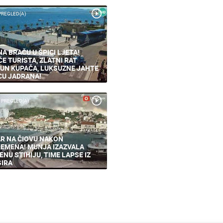
PREGLED(A)
NA BRAČU U ŠPICI LJETA!
ĆE TURISTA, ZLATNI RAT
UN KUPAČA, LUKSUZNE JAHTE
CU JADRANA!
 PREGLED(A)
R NA ČIOVU NAKON
EMENA! MUNJA IZAZVALA
ENU STIHIJU, TIME LAPSE IZ
IRA