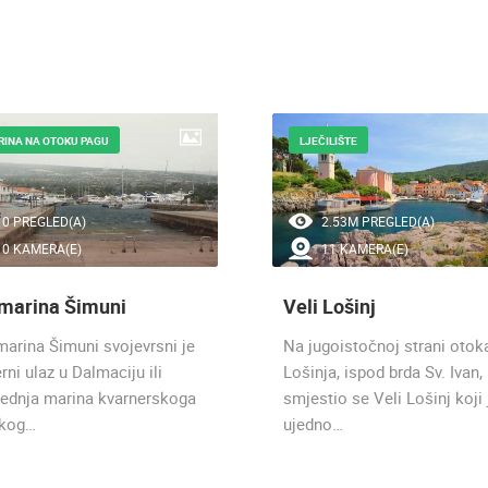
INA NA OTOKU PAGU
LJEČILIŠTE
0 PREGLED(A)
2.53M PREGLED(A)
0 KAMERA(E)
11 KAMERA(E)
 marina Šimuni
Veli Lošinj
marina Šimuni svojevrsni je
Na jugoistočnoj strani otok
rni ulaz u Dalmaciju ili
Lošinja, ispod brda Sv. Ivan,
jednja marina kvarnerskoga
smjestio se Veli Lošinj koji 
kog…
ujedno…