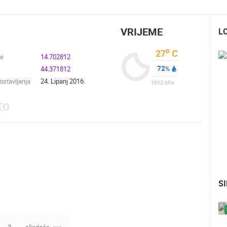
VRIJEME
L
o
27
C
de
14.702812
72
44.371812
%
stavljanja
24. Lipanj 2016.
1012
hPa
EO
S
UŽIVO
0 GLEDATELJ(A)
UŽIVO
0 GLEDATELJ(A)