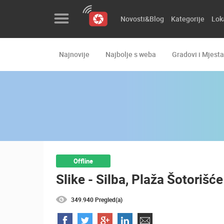
Novosti&Blog
Kategorije
Lok
Najnovije
Najbolje s weba
Gradovi i Mjesta
Novosti&Blog
Kategorije
Lokacije
Event&Site
Izdvojeno
Offline
Slike - Silba, Plaža Šotorišće
Povijest
Karta
349.940 Pregled(a)