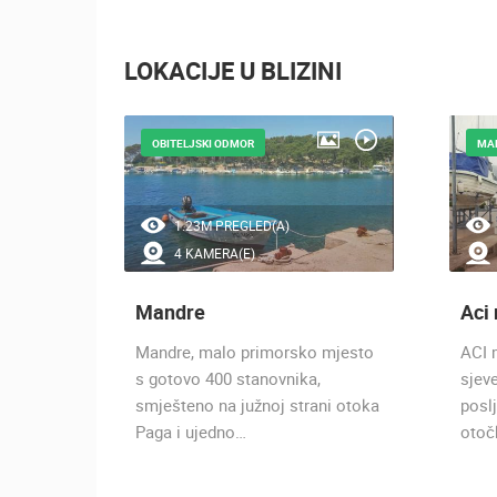
LOKACIJE U BLIZINI
OBITELJSKI ODMOR
MAR
1.23M PREGLED(A)
4 KAMERA(E)
Mandre
Aci
borovom
Mandre, malo primorsko mjesto
ACI 
u
s gotovo 400 stanovnika,
sjeve
 je oko
smješteno na južnoj strani otoka
posl
Paga i ujedno…
otoč