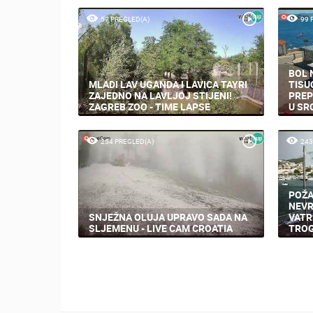
57 PREGLED(A)
99 
BOL 
MLADI LAV UGANDA I LAVICA TAYRI
TISU
ZAJEDNO NA LAVLJOJ STIJENI!
PREP
ZAGREB ZOO - TIME LAPSE
U SR
254 PREGLED(A)
243
POŽA
NEVR
SNJEŽNA OLUJA UPRAVO SADA NA
VATR
SLJEMENU - LIVE CAM CROATIA
TROG