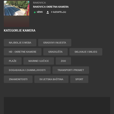
RAKOVICA
RAKOVICA OKRETNA KAMERA
UŽIVO
0 GLEDATELJ(A)
KATEGORIJE KAMERA
NAJBOLJE S WEBA
GRADOVI I MJESTA
HD - OKRETNE KAMERE
GRADILIŠTA
SKIJANJE I SNIJEG
PLAŽE
MARINE I LUČICE
ZOO
DOGAĐANJA I ZANIMLJIVOSTI
TRANSPORT I PROMET
ZNAMENITOSTI
SVJETSKA BAŠTINA
SPORT