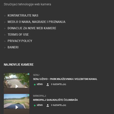
Stručnjaci tehnologije web kamera
KONTAKTIRAJTE NAS
MEDIJI O NAMA, NAGRADE I PRIZNANJA
DONACIJE ZA NOVE WEB KAMERE
TERMS OF USE
PRIVACY POLICY
BANERI
NAJNOVIJE KAMERE
SENJ
SENJ UŽIVO – PARK KNJIŽEVNIKA I VELEBITSKI KANAL
UŽIVO
0 GLEDATELJ(A)
MRKOPALJ
MRKOPALJ SANJKALIŠTE ČELIMBAŠA
UŽIVO
0 GLEDATELJ(A)