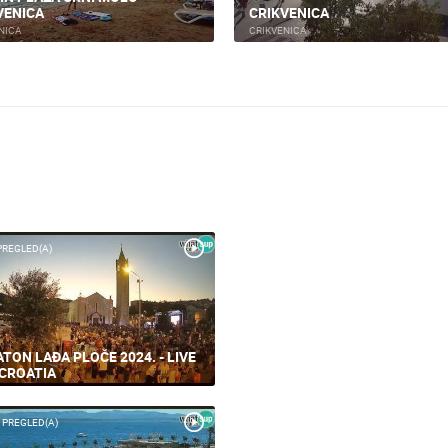
VENICA
CRIKVENICA
NICA
CRIKVENICA
PREGLED(A)
TON LAĐA PLOČE 2024. - LIVE
CROATIA
 PREGLED(A)