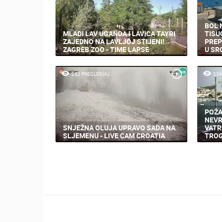
BOL 
MLADI LAV UGANDA I LAVICA TAYRI
TISU
ZAJEDNO NA LAVLJOJ STIJENI!
PREP
ZAGREB ZOO - TIME LAPSE
U SR
252 PREGLED(A)
236
POŽA
NEVR
SNJEŽNA OLUJA UPRAVO SADA NA
VATR
SLJEMENU - LIVE CAM CROATIA
TROG