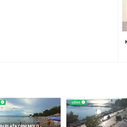
2.03M PREGLED(A)
2 KAMERA(E)
Ninska šokolijada - autentična turistička
priča
UŽIVO
GIN PLAŽA CRNI MOLO -