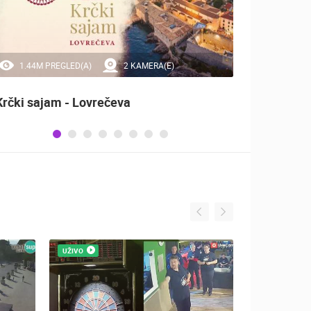
1.44M PREGLED(A)
2 KAMERA(E)
20
Krčki sajam - Lovrečeva
Sinjsk
UŽIVO
UŽIVO