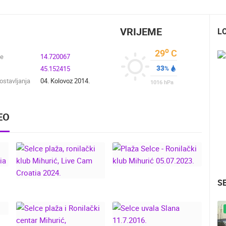
VRIJEME
L
o
29
C
de
14.720067
33
45.152415
%
stavljanja
04. Kolovoz 2014.
1016
hPa
EO
PLAŽA SELCE -
S
RONILAČKI KLUB
SELCE PLAŽA,
MIHURIĆ
RONILAČKI KLUB
A
05.07.2023.
UŽIVO
0 GLEDATELJ(A)
UŽIVO
0 GLEDATELJ(A)
MIHURIĆ, LIVE CAM
CROATIA 2024.