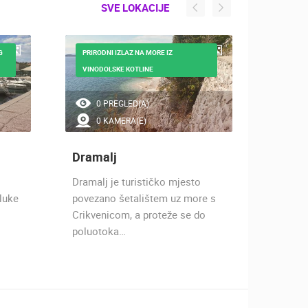
SVE LOKACIJE
G
PRIRODNI IZLAZ NA MORE IZ
JEDNA
VINODOLSKE KOTLINE
HRVAT
0 PREGLED(A)
38
0 KAMERA(E)
2 
Dramalj
Marin
Dramalj je turističko mjesto
Marina 
 luke
povezano šetalištem uz more s
u Hrvat
Crikvenicom, a proteže se do
izvrsno
poluotoka…
ruke n