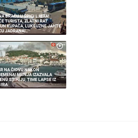
NA BRAČU U ŠPICI LJETA!
ĆE TURISTA, ZLATNI RAT
UN KUPAČA, LUKSUZNE JAHTE
CU JADRANA!
 PREGLED(A)
R NA ČIOVU NAKON
EMENA! MUNJA IZAZVALA
ENU STIHIJU, TIME LAPSE IZ
IRA