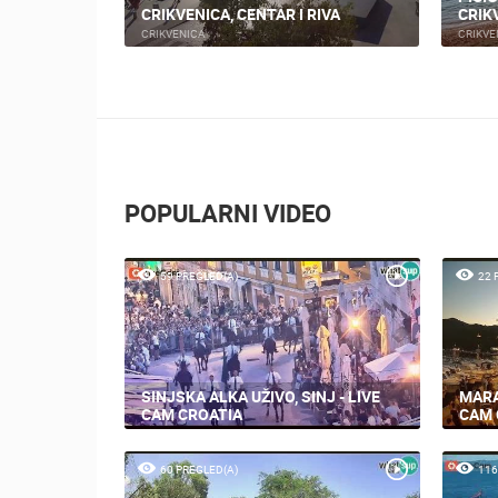
CRIKVENICA, CENTAR I RIVA
CRIK
CRIKVENICA
CRIKVE
POPULARNI VIDEO
59 PREGLED(A)
22 
SINJSKA ALKA UŽIVO, SINJ - LIVE
MARA
CAM CROATIA
CAM 
60 PREGLED(A)
116