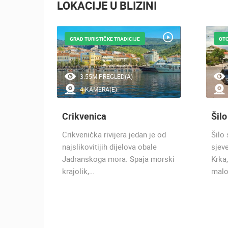
LOKACIJE U BLIZINI
GRAD TURISTIČKE TRADICIJE
OTO
3.55M PREGLED(A)
4 KAMERA(E)
Crikvenica
Šilo
lje
Crikvenička rivijera jedan je od
Šilo 
ijere i
najslikovitijih dijelova obale
sjev
Jadranskoga mora. Spaja morski
Krka,
krajolik,…
malo