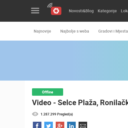
Novosti&Blog
Kategorije
Lok
Najnovije
Najbolje s weba
Gradovi i Mjesta
Novosti&Blog
Kategorije
Lokacije
Event&Site
Izdvojeno
Offline
Video - Selce Plaža, Ronilač
Povijest
Karta
1.287.299 Pregled(a)