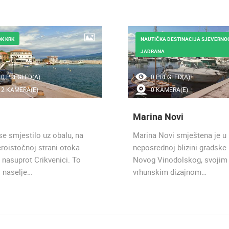
K KRK
NAUTIČKA DESTINACIJA SJEVERNO
JADRANA
0 PREGLED(A)
0 PREGLED(A)
2 KAMERA(E)
0 KAMERA(E)
Marina Novi
se smjestilo uz obalu, na
Marina Novi smještena je u
eroistočnoj strani otoka
neposrednoj blizini gradske
 nasuprot Crikvenici. To
Novog Vinodolskog, svojim
 naselje…
vrhunskim dizajnom…