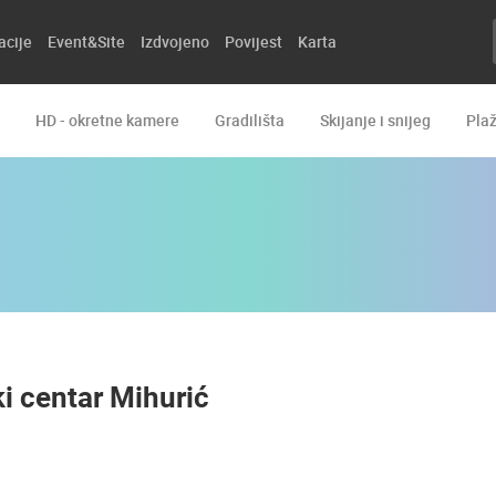
acije
Event&Site
Izdvojeno
Povijest
Karta
HD - okretne kamere
Gradilišta
Skijanje i snijeg
Pla
ki centar Mihurić