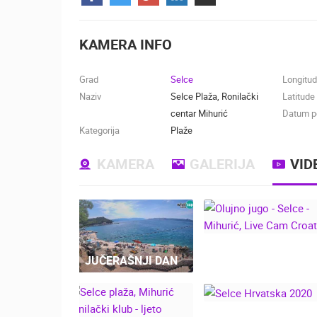
KONTAKTIRAJTE
NAS
KAMERA INFO
MEDIJI O
NAMA,
Grad
Selce
Longitu
NAGRADE I
Naziv
Selce Plaža, Ronilački
Latitude
PRIZNANJA
centar Mihurić
Datum po
Kategorija
Plaže
DONACIJE
ZA NOVE
KAMERA
GALERIJA
VID
WEB
KAMERE
TERMS OF
USE
JUČERAŠNJI DAN
NAJNOVIJE KAMERE
PRIVACY
OLUJNO JUGO -
SELCE - MIHURIĆ,
POLICY
LIVE CAM CROATI
UŽIVO
0 GLEDATELJ(A)
BANERI