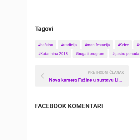
NOVA ŠKOLA, DVORANA I IGRALIŠT
SVETVINČENAT
Tagovi
KATEGORIJE KAMERA
NAJBOLJE S WEBA
GRADOVI I MJESTA
#baština
#tradicija
#manifestacija
#Selce
#
TRANSPORT I PROMET
ZNAMENITOSTI
#Katarinina 2018
#bogati program
#gastro ponuda
PRETHODNI ČLANAK
Nova kamera Fužine u sustavu LiveCamCroatia
FACEBOOK KOMENTARI