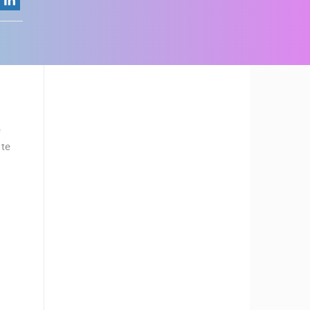
e
 te