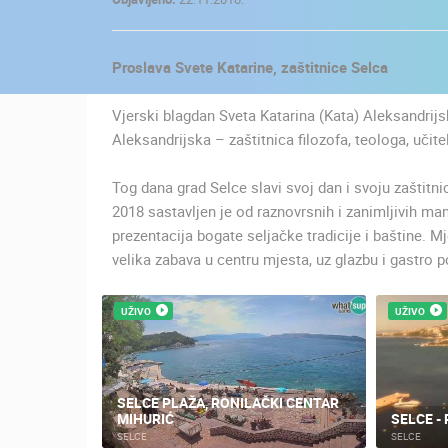
KONTAKTIRAJTE
NAS
Proslava Svete Katarine, zaštitnice Selca
MEDIJI O
NAMA,
Vjerski blagdan Sveta Katarina (Kata) Aleksandrijs
NAGRADE I
Aleksandrijska – zaštitnica filozofa, teologa, učitelj
PRIZNANJA
Tog dana grad Selce slavi svoj dan i svoju zaštitn
DONACIJE
2018 sastavljen je od raznovrsnih i zanimljivih mani
ZA NOVE
prezentacija bogate seljačke tradicije i baštine. M
WEB
velika zabava u centru mjesta, uz glazbu i gastro 
KAMERE
TERMS OF
UŽIVO
UŽIVO
USE
NAJNOVIJE KAMERE
PRIVACY
POLICY
SELCE PLAŽA, RONILAČKI CENTAR
UŽIVO
0 GLEDATELJ(A)
MIHURIĆ
SELCE - 
BANERI
SELCE
SELCE