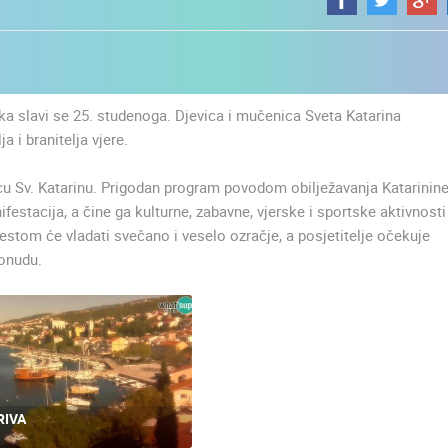
ka slavi se 25. studenoga. Djevica i mučenica Sveta Katarina
a i branitelja vjere.
icu Sv. Katarinu. Prigodan program povodom obilježavanja Katarinin
festacija, a čine ga kulturne, zabavne, vjerske i sportske aktivnosti
jestom će vladati svečano i veselo ozračje, a posjetitelje očekuje
ponudu.
UŽIVO
0 GLEDATELJ(A)
UŽIVO
0 GLEDATELJ(A)
RIVA