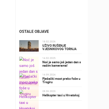
OSTALE OBJAVE
18.02.2026.
UŽIVO RUŠENJE
VJESNIKOVOG TORNJA
14.02.2025.
Noć je samo još jedan dan s
našim kamerama!
14.09.2024.
Pješački most preko foše u
Trogiru
28.06.2023.
Helikopter taxi u Hrvatskoj