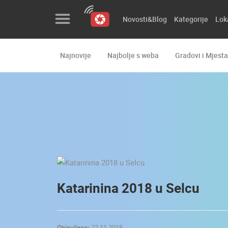
Novosti&Blog
Kategorije
Lok
Najnovije
Najbolje s weba
Gradovi i Mjesta
Novosti&Blog
Kategorije
Lokacije
Event&Site
Izdvojeno
Povijest
Katarinina 2018 u Selcu
Karta
Objavljeno:
22.11.2018.