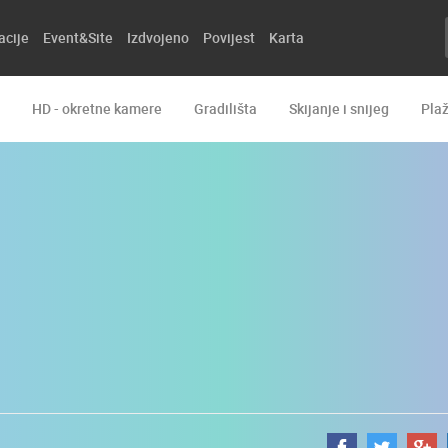
acije
Event&Site
Izdvojeno
Povijest
Karta
HD - okretne kamere
Gradilišta
Skijanje i snijeg
Pla