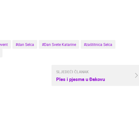
GRADILIŠTE POSLOVNOG CENTRA
E
RAKOVICA OKRETNA KAMERA
PEMO BUSINESS ARENA, LANIŠTE
RAKOVICA
ZAGREB
HD - OKRETNE KAMERE
GRADILIŠTA
SKIJANJE I SNIJEG
PLAŽE
MARINE I LUČICE
event
#dan Selca
#Dan Svete Katarine
#zaštitnica Selca
SVJETSKA BAŠTINA
SPORT
SLJEDEĆI ČLANAK
Ples i pjesma u Đakovu