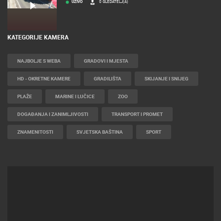
UŽIVO
0 GLEDATELJ(A)
KATEGORIJE KAMERA
NAJBOLJE S WEBA
GRADOVI I MJESTA
HD - OKRETNE KAMERE
GRADILIŠTA
SKIJANJE I SNIJEG
PLAŽE
MARINE I LUČICE
ZOO
DOGAĐANJA I ZANIMLJIVOSTI
TRANSPORT I PROMET
ZNAMENITOSTI
SVJETSKA BAŠTINA
SPORT