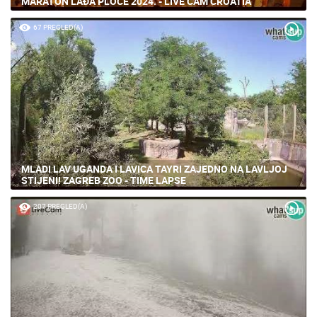
MARATON LAĐA PLOČE 2024. - LIVE CAM CROATIA
67 PREGLED(A)
MLADI LAV UGANDA I LAVICA TAYRI ZAJEDNO NA LAVLJOJ
STIJENI! ZAGREB ZOO - TIME LAPSE
207 PREGLED(A)