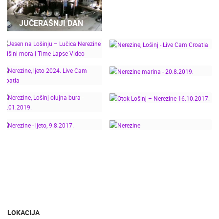
LOŠINJ ZIMI: NEREZINE
POD SNJEŽNIM
JUČERAŠNJI DAN
PAHULJAMA - LIVE
CAM CROATIA
MRKOPALJ SANJKALIŠTE ČELIMBAŠA
VRBOSKA A
MRKOPALJ
VRBOSKA
JESEN NA LOŠINJU –
KATEGORIJE KAMERA
LUČICA NEREZINE U
NEREZINE, LOŠINJ -
TIŠINI MORA | TIME
NAJBOLJE S WEBA
GRADOVI I MJESTA
LIVE CAM CROATIA
LAPSE VIDEO
HD - OKRETNE KAMERE
GRADILIŠTA
SKIJANJE I SNIJEG
NEREZINE MARINA -
PLAŽE
MARINE I LUČICE
ZOO
NEREZINE, LJETO 2024.
20.8.2019.
LIVE CAM CROATIA
DOGAĐANJA I ZANIMLJIVOSTI
TRANSPORT I PROMET
NEREZINE, LOŠINJ
OTOK LOŠINJ –
ZNAMENITOSTI
SVJETSKA BAŠTINA
SPORT
OLUJNA BURA -
NEREZINE 16.10.2017.
24.01.2019.
NEREZINE - LJETO,
9.8.2017.
NEREZINE
LOKACIJA