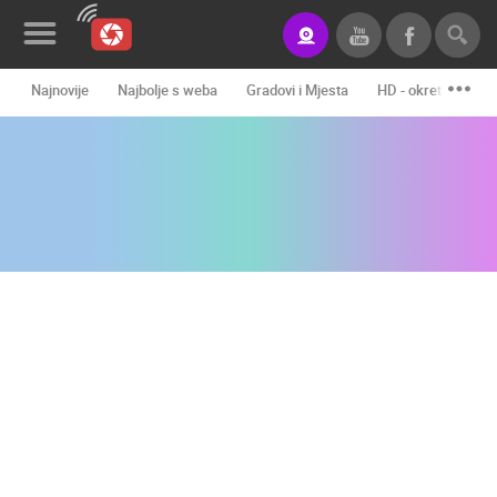
Najnovije
Najbolje s weba
Gradovi i Mjesta
HD - okretne kame
Novosti&Blog
Kategorije
Lokacije
Event&Site
Izdvojeno
Povijest
Karta
KONTAKTIRAJTE
NAS