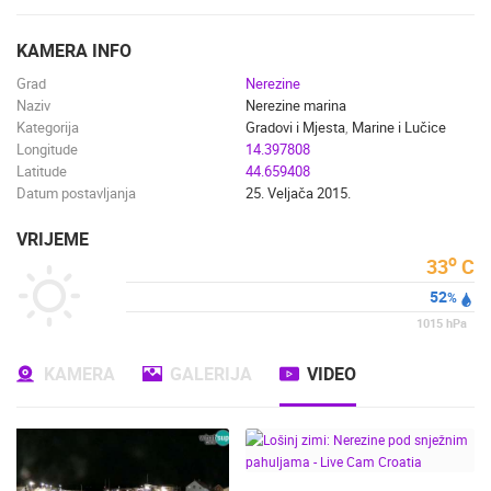
ENGLISH
KAMERA INFO
Grad
Nerezine
Naziv
Nerezine marina
Kategorija
Gradovi i Mjesta
,
Marine i Lučice
Longitude
14.397808
Latitude
44.659408
Datum postavljanja
25. Veljača 2015.
VRIJEME
o
33
C
52
%
1015
hPa
KAMERA
GALERIJA
VIDEO
NAJNOVIJE KAMERE
UŽIVO
0 GLEDATELJ(A)
UŽIVO