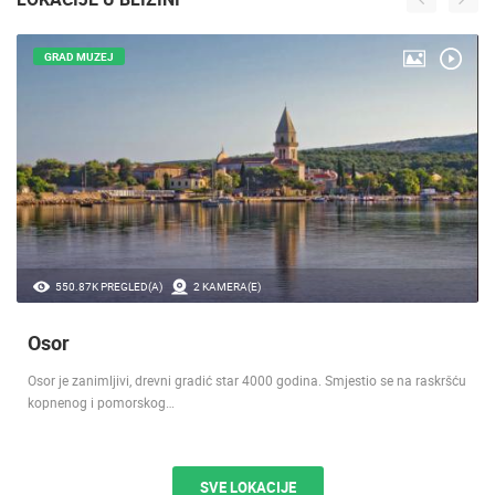
GRAD MUZEJ
550.87K PREGLED(A)
2 KAMERA(E)
Osor
Osor je zanimljivi, drevni gradić star 4000 godina. Smjestio se na raskršću
kopnenog i pomorskog…
SVE LOKACIJE