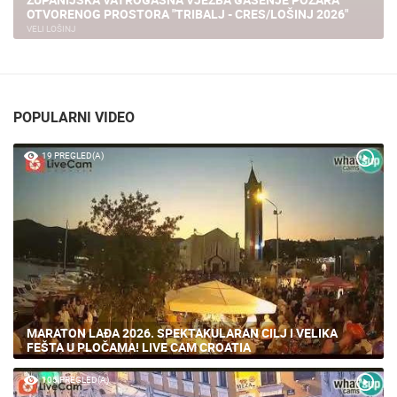
OTVORENOG PROSTORA "TRIBALJ - CRES/LOŠINJ 2026"
VELI LOŠINJ
POPULARNI VIDEO
19 PREGLED(A)
MARATON LAĐA 2026. SPEKTAKULARAN CILJ I VELIKA
FEŠTA U PLOČAMA! LIVE CAM CROATIA
105 PREGLED(A)