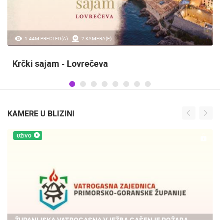
1.44M PREGLED(A)
2 KAMERA(E)
Krčki sajam - Lovrečeva
KAMERE U BLIZINI
UŽIVO
ŽUPANIJSKA VATROGASNA VJEŽBA GAŠENJE POŽARA