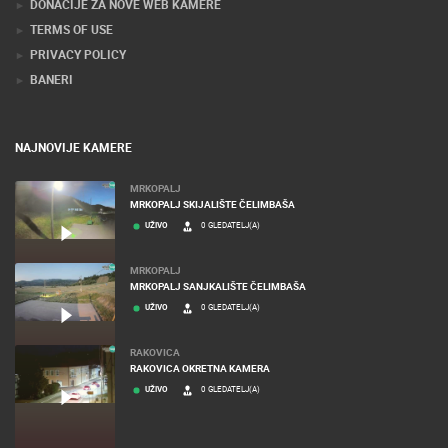
MEDIJI O NAMA, NAGRADE I PRIZNANJA
DONACIJE ZA NOVE WEB KAMERE
TERMS OF USE
PRIVACY POLICY
BANERI
NAJNOVIJE KAMERE
MRKOPALJ
MRKOPALJ SKIJALIŠTE ČELIMBAŠA
UŽIVO
0 GLEDATELJ(A)
MRKOPALJ
MRKOPALJ SANJKALIŠTE ČELIMBAŠA
UŽIVO
0 GLEDATELJ(A)
RAKOVICA
RAKOVICA OKRETNA KAMERA
UŽIVO
0 GLEDATELJ(A)