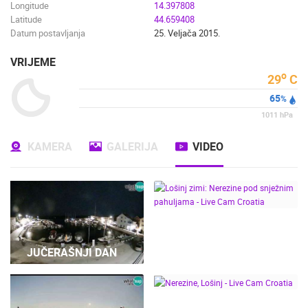
Longitude
14.397808
Latitude
44.659408
Datum postavljanja
25. Veljača 2015.
VRIJEME
o
29
C
65
%
1011
hPa
KAMERA
GALERIJA
VIDEO
LOŠINJ ZIMI: NEREZINE
POD SNJEŽNIM
JUČERAŠNJI DAN
PAHULJAMA - LIVE
CAM CROATIA