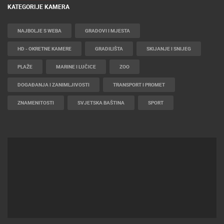
KATEGORIJE KAMERA
NAJBOLJE S WEBA
GRADOVI I MJESTA
HD - OKRETNE KAMERE
GRADILIŠTA
SKIJANJE I SNIJEG
PLAŽE
MARINE I LUČICE
ZOO
DOGAĐANJA I ZANIMLJIVOSTI
TRANSPORT I PROMET
ZNAMENITOSTI
SVJETSKA BAŠTINA
SPORT