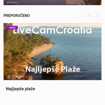
MRKOPALJ SANJKALIŠTE ČELIMBAŠA
MRKOPALJ
PREPORUČENO
OPĆE
20.01.2021.
3 KAMERA(E)
Nadzor kuće!