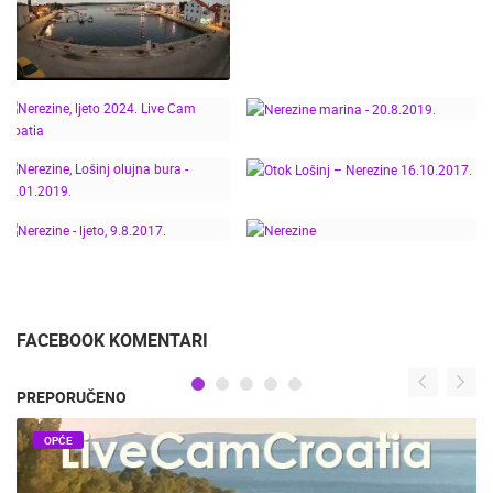
NEREZINE, LOŠINJ -
LIVE CAM CROATIA
JESEN NA LOŠINJU –
LUČICA NEREZINE U
TIŠINI MORA | TIME
LAPSE VIDEO
NEREZINE MARINA -
NEREZINE, LJETO 2024.
20.8.2019.
LIVE CAM CROATIA
NEREZINE, LOŠINJ
OTOK LOŠINJ –
OLUJNA BURA -
NEREZINE 16.10.2017.
24.01.2019.
NEREZINE - LJETO,
9.8.2017.
NEREZINE
FACEBOOK KOMENTARI
PREPORUČENO
OPĆE