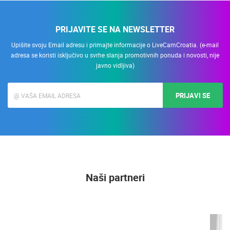
PRIJAVITE SE NA NEWSLETTER
Upišite svoju Email adresu i primajte informacije o LiveCamCroatia. (e-mail
adresa se koristi isključivo u svrhe slanja promotivnih ponuda i novosti, nije
javno vidljiva)
PRIJAVI SE
Naši partneri