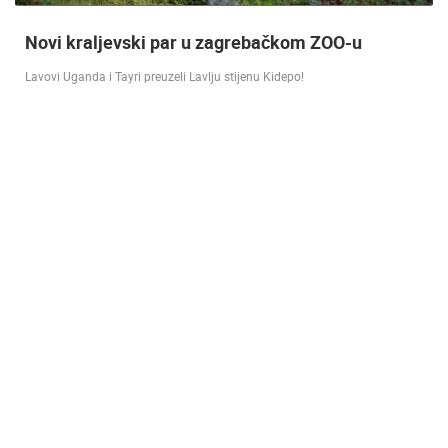
Doček Vatrenih u Zagrebu nakon osvojenog
srebra [ ZADAR - SPLIT 17.07 ]
SREBRO NA SVJETSKOM PRVENSTVU! Reprezentacija Hrvatska vođena
velikim izbornikom Zlatkom Dalićem osvojila je veliko srebrno odličje.…