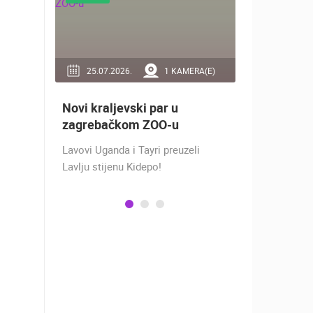
RA(E)
25.07.2026.
1 KAMERA(E)
16.07.2
Novi kraljevski par u
Doček Vat
aže
zagrebačkom ZOO-u
nakon osv
ZADAR - S
Lavovi Uganda i Tayri preuzeli
ra na
Lavlju stijenu Kidepo!
SREBRO NA
gu
PRVENSTVU!
ški
Hrvatska vo
izbornikom
osvojila je 