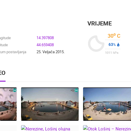
VRIJEME
o
30
C
ngitude
14.397808
63
itude
44.659408
%
um postavljanja
25. Veljača 2015.
1011
hPa
EO
:
OD
JESEN NA LOŠINJU –