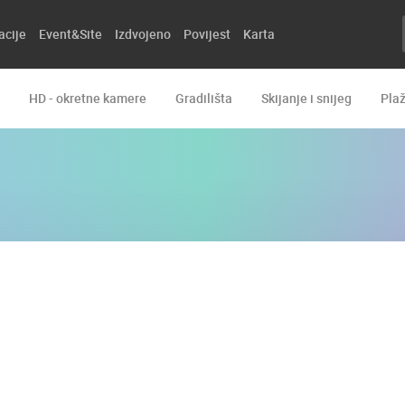
acije
Event&Site
Izdvojeno
Povijest
Karta
HD - okretne kamere
Gradilišta
Skijanje i snijeg
Pla