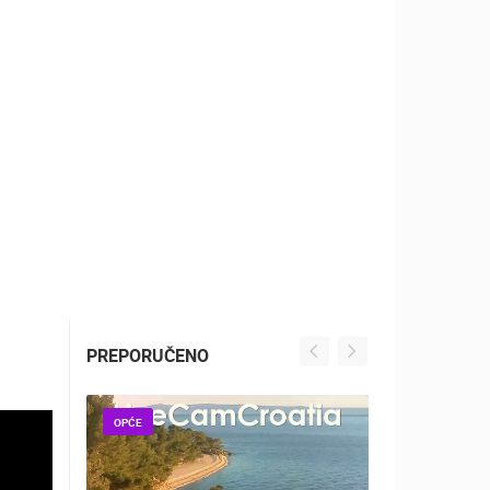
ZOO
DOGAĐANJA I ZANIMLJIVOSTI
PREPORUČENO
OPĆE
OPĆE