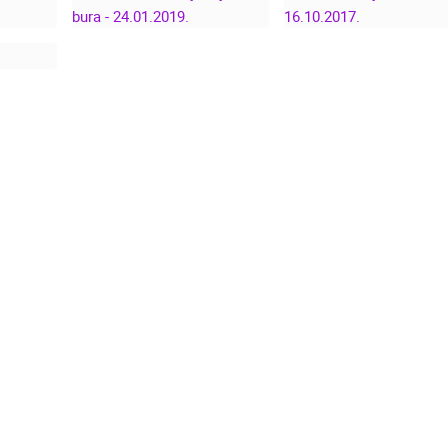
LUČICA NEREZINE U
LIVE
TIŠINI MORA | TIME
NEREZINE, LOŠINJ 
IA
LAPSE VIDEO
LIVE CAM CROATI
NEREZINE, LOŠINJ
NA -
OLUJNA BURA -
OTOK LOŠINJ –
24.01.2019.
NEREZINE 16.10.20