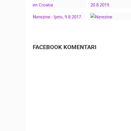
SNJEŽNIM
PAHULJAMA - 
CAM CROAT
NEREZINE, LJETO
2024. LIVE CAM
NEREZINE MARI
CROATIA
20.8.2019.
NEREZINE - LJETO,
9.8.2017.
NEREZINE
FACEBOOK KOMENTARI