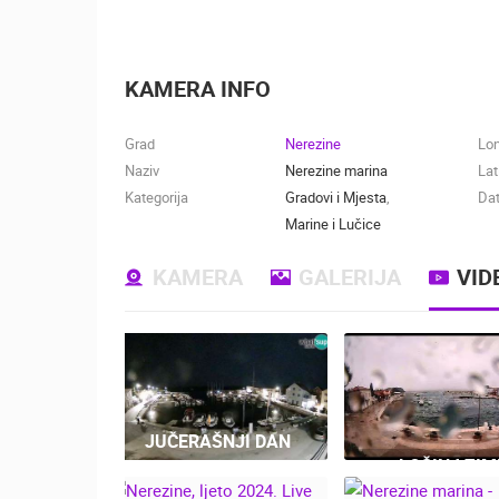
KAMERA INFO
Grad
Nerezine
Lo
Naziv
Nerezine marina
Lat
Kategorija
Gradovi i Mjesta
,
Dat
Marine i Lučice
KAMERA
GALERIJA
VID
JUČERAŠNJI DAN
LOŠINJ ZIMI
NEREZINE P