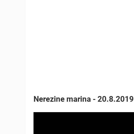
MRKOPALJ SKIJALIŠTE ČELIMBAŠA
MRKOPALJ
KATEGORIJE KAMERA
NAJBOLJE S WEBA
GRADOVI I MJESTA
TRANSPORT I PROMET
ZNAMENITOSTI
Nerezine marina - 20.8.2019