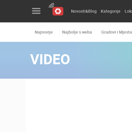
Novosti&Blog
Kategorije
Lok
Najnovije
Najbolje s weba
Gradovi i Mjesta
Novosti&Blog
Kategorije
VIDEO
Lokacije
Event&Site
Izdvojeno
Povijest
Karta