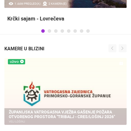
1.44M PREGLED(A)
2 KAMERA(E)
Krčki sajam - Lovrečeva
KAMERE U BLIZINI
UŽIVO
ŽUPANIJSKA VATROGASNA VJEŽBA GAŠENJE POŽARA
OTVORENOG PROSTORA "TRIBALJ - CRES/LOŠINJ 2026"
VELI LOŠINJ