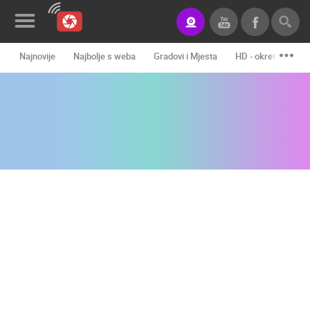
Najnovije
Najbolje s weba
Gradovi i Mjesta
HD - okretne kame
Novosti&Blog
Kategorije
Lokacije
Event&Site
Izdvojeno
Povijest
Karta
KONTAKTIRAJTE
NAS