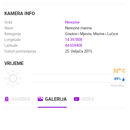
ENGLISH
KAMERA INFO
Grad
Nerezine
Naziv
Nerezine marina
Kategorija
Gradovi i Mjesta
,
Marine i Lučice
Longitude
14.397808
Latitude
44.659408
Datum postavljanja
25. Veljača 2015.
VRIJEME
o
32
C
49
%
1016
hPa
KAMERA
GALERIJA
VIDEO
NAJNOVIJE KAMERE
UŽIVO
0 GLEDATELJ(A)
UŽIVO