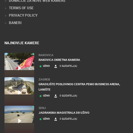
DONACIJE ZA NOVE WEB KAMERE
TERMS OF USE
PRIVACY POLICY
BANERI
NAJNOVIJE KAMERE
RAKOVICA
RAKOVICA OKRETNA KAMERA
UŽIVO
0 GLEDATELJ(A)
ZAGREB
GRADILIŠTE POSLOVNOG CENTRA PEMO BUSINESS ARENA,
LANIŠTE
UŽIVO
0 GLEDATELJ(A)
SENJ
JADRANSKA MAGISTRALA D8 UŽIVO
UŽIVO
0 GLEDATELJ(A)