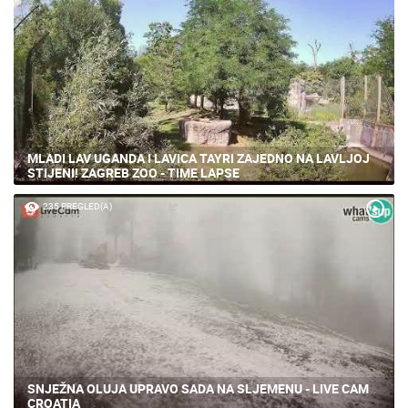
MLADI LAV UGANDA I LAVICA TAYRI ZAJEDNO NA LAVLJOJ
STIJENI! ZAGREB ZOO - TIME LAPSE
235 PREGLED(A)
SNJEŽNA OLUJA UPRAVO SADA NA SLJEMENU - LIVE CAM
CROATIA