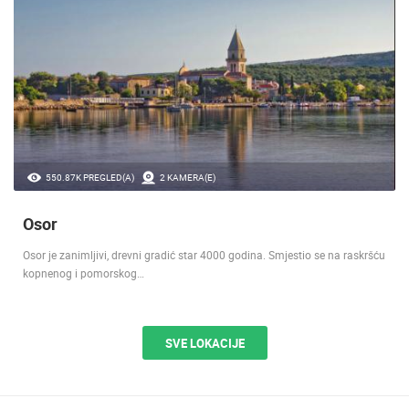
550.87K PREGLED(A)
2 KAMERA(E)
Osor
Osor je zanimljivi, drevni gradić star 4000 godina. Smjestio se na raskršću
kopnenog i pomorskog…
SVE LOKACIJE