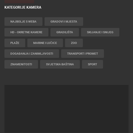
KATEGORIJE KAMERA
NAJBOLJE S WEBA
GRADOVI I MJESTA
HD - OKRETNE KAMERE
GRADILIŠTA
SKIJANJE I SNIJEG
PLAŽE
MARINE I LUČICE
ZOO
DOGAĐANJA I ZANIMLJIVOSTI
TRANSPORT I PROMET
ZNAMENITOSTI
SVJETSKA BAŠTINA
SPORT