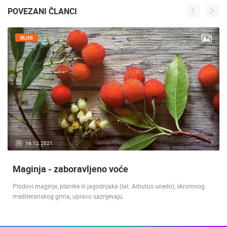
POVEZANI ČLANCI
BLOG
16.12.2021.
Maginja - zaboravljeno voće
Plodovi maginje, planike ili jagodnjaka (lat. Arbutus unedo), skromnog
mediteranskog grma, upravo sazrijevaju.