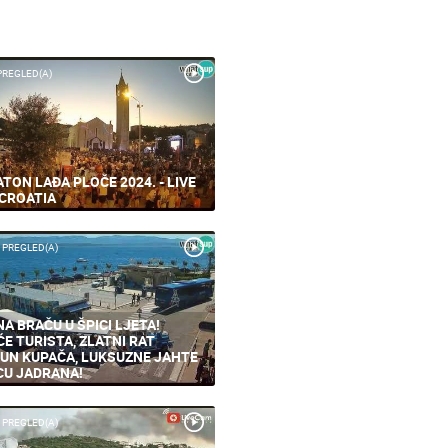
PREGLED(A)
TON LAĐA PLOČE 2024. - LIVE
CROATIA
 PREGLED(A)
NA BRAČU U ŠPICI LJETA!
ĆE TURISTA, ZLATNI RAT
UN KUPAČA, LUKSUZNE JAHTE
CU JADRANA!
 PREGLED(A)