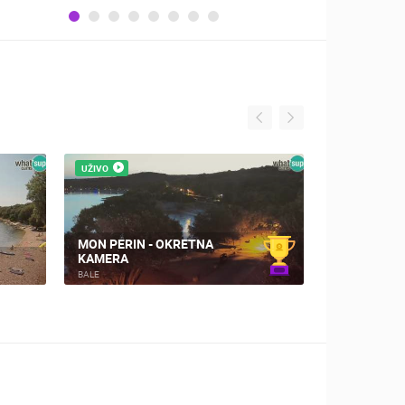
UŽIVO
UŽIVO
MON PERIN - OKRETNA
KAMERA
MON PERIN 
BALE
BALE