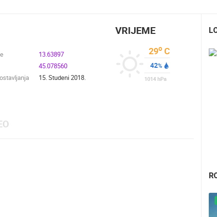
VRIJEME
L
o
29
C
de
13.63897
42
45.078560
%
stavljanja
15. Studeni 2018.
1014
hPa
EO
R
UŽIVO
0 GLEDATELJ(A)
UŽIVO
0 GLEDATELJ(A)