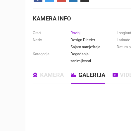
KONTAKTIRAJTE
NAS
KAMERA INFO
MEDIJI O
NAMA,
Grad
Rovinj
Longitu
NAGRADE I
Naziv
Design District -
Latitude
PRIZNANJA
Sajam namještaja
Datum po
Kategorija
Događanja i
DONACIJE
zanimljivosti
ZA NOVE
WEB
KAMERA
GALERIJA
VID
KAMERE
TERMS OF
USE
NAJNOVIJE KAMERE
PRIVACY
POLICY
UŽIVO
0 GLEDATELJ(A)
BANERI