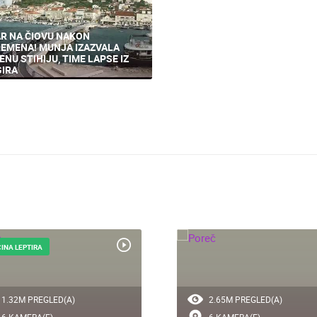
R NA ČIOVU NAKON
EMENA! MUNJA IZAZVALA
ENU STIHIJU, TIME LAPSE IZ
IRA
INA LEPTIRA
1.32M PREGLED(A)
2.65M PREGLED(A)