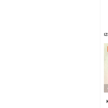
IZ
30.07.2026. - 30.07.2026.
2.03M PREGLED(A)
2 KAMERA(E)
Ninska šokolijada - autentična turistička
priča