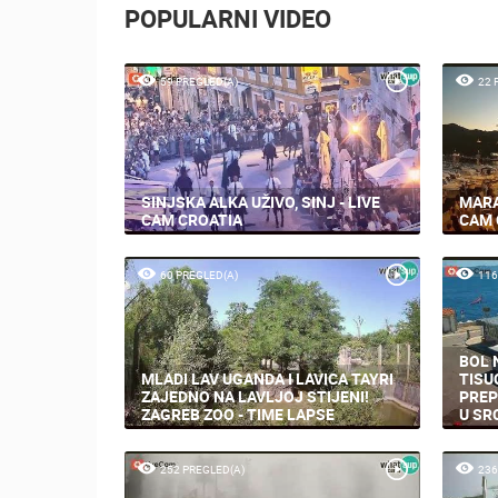
POPULARNI VIDEO
59 PREGLED(A)
22 
SINJSKA ALKA UŽIVO, SINJ - LIVE
MARA
CAM CROATIA
CAM 
60 PREGLED(A)
116
BOL 
MLADI LAV UGANDA I LAVICA TAYRI
TISU
ZAJEDNO NA LAVLJOJ STIJENI!
PREP
ZAGREB ZOO - TIME LAPSE
U SR
252 PREGLED(A)
236