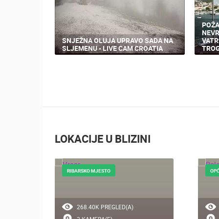
POŽA
NEVR
SNJEŽNA OLUJA UPRAVO SADA NA
VATR
SLJEMENU - LIVE CAM CROATIA
TROG
LOKACIJE U BLIZINI
RIBARSKO MJESTO
OPĆ
268.40K PREGLED(A)