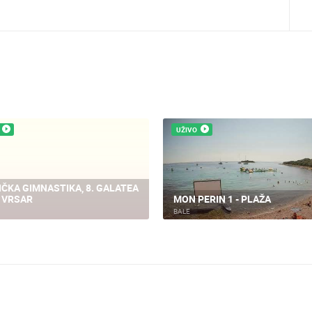
UŽIVO
IČKA GIMNASTIKA, 8. GALATEA
- VRSAR
MON PERIN 1 - PLAŽA
BALE