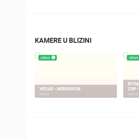
KAMERE U BLIZINI
UŽIVO
UŽIVO
I KAŠTEL
RITM
VRSAR - AERODROM
CUP 
VRSAR
VRSAR