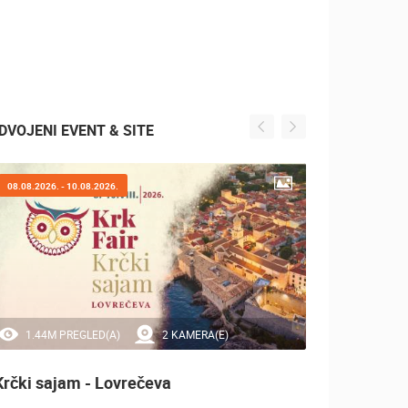
DVOJENI EVENT & SITE
08.08.2026. - 10.08.2026.
07.08.2
1.44M PREGLED(A)
2 KAMERA(E)
20
Krčki sajam - Lovrečeva
Sinjsk