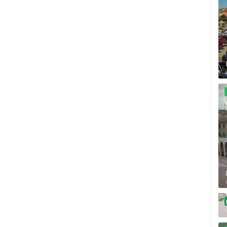
A
MRKOPALJ SANJKALIŠTE
MRKOPALJ SKIJALIŠTE ČELIMBAŠA
ČELIMBAŠA
MRKOPALJ
MRKOPALJ
HD - OKRETNE KAMERE
GRADILIŠTA
SKIJANJE I SNIJEG
PLAŽE
MARINE I LUČICE
SVJETSKA BAŠTINA
SPORT