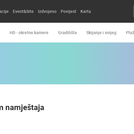
acije
Event&Site
Izdvojeno
Povijest
Karta
HD - okretne kamere
Gradilišta
Skijanje i snijeg
Pla
am namještaja