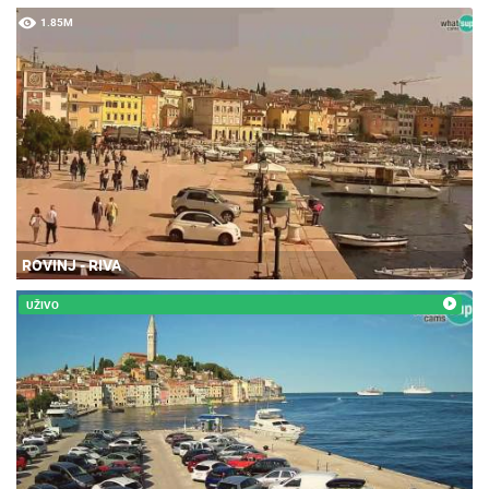
1.85M
ROVINJ - RIVA
UŽIVO