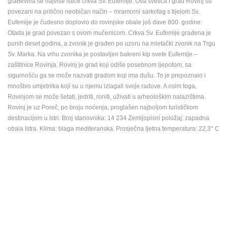
građevina se najviše ističe crkva Sv. Eufemije. Ova svetica i grad Rovinj su
povezani na prilično neobičan način – mramorni sarkofag s tijelom Sv.
MEDIJI O
Eufemije je čudesno doplovio do rovinjske obale još dave 800. godine.
NAMA,
Otada je grad povezan s ovom mučenicom. Crkva Sv. Eufemije građena je
NAGRADE I
punih deset godina, a zvonik je građen po uzoru na mletački zvonik na Trgu
PRIZNANJA
Sv. Marka. Na vrhu zvonika je postavljen bakreni kip svete Eufemije –
DONACIJE
zaštitnice Rovinja. Rovinj je grad koji odiše posebnom ljepotom, sa
ZA NOVE
sigurnošću ga se može nazvati gradom koji ima dušu. To je prepoznalo i
WEB
mnoštvo umjetnika koji su u njemu izlagali svoje radove. A osim toga,
KAMERE
Rovinjom se može šetati, jedriti, roniti, uživati u arheološkim nalazištima.
Rovinj je uz Poreč, po broju noćenja, proglašen najboljom turističkom
TERMS OF
destinacijom u Istri. Broj stanovnika: 14 234 Zemljopisni položaj: zapadna
USE
obala Istra. Klima: blaga mediteranska. Prosječna ljetna temperatura: 22,3° C
PRIVACY
POLICY
BANERI
HRVATSKI