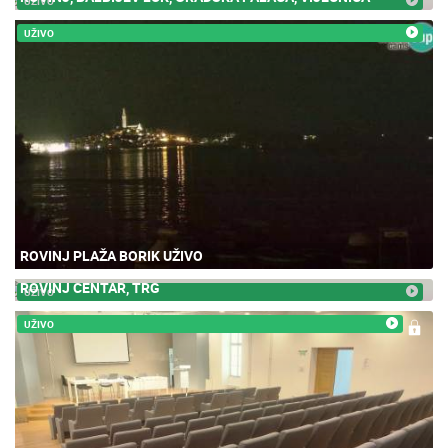
UŽIVO
UŽIVO
ROVINJ PLAŽA BORIK UŽIVO
ROVINJ CENTAR, TRG
UŽIVO
UŽIVO