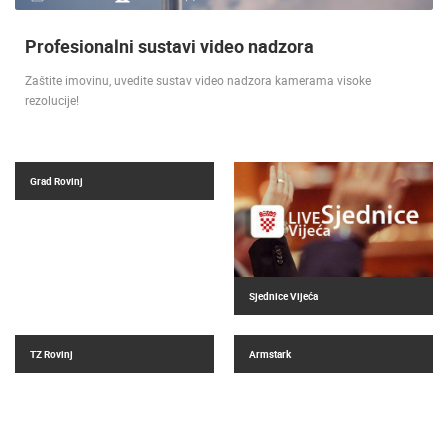
Profesionalni sustavi video nadzora
Zaštite imovinu, uvedite sustav video nadzora kamerama visoke
rezolucije!
Grad Rovinj
Sjednice Vijeća
TZ Rovinj
Armstark