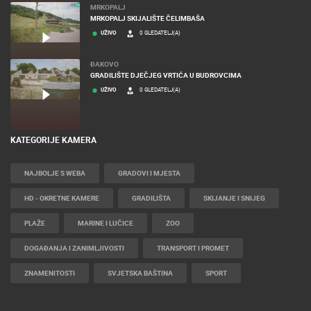
MRKOPALJ
MRKOPALJ SKIJALIŠTE ČELIMBAŠA
UŽIVO
0 GLEDATELJ(A)
ĐAKOVO
GRADILIŠTE DJEČJEG VRTIĆA U BUDROVCIMA
UŽIVO
0 GLEDATELJ(A)
KATEGORIJE KAMERA
NAJBOLJE S WEBA
GRADOVI I MJESTA
HD - OKRETNE KAMERE
GRADILIŠTA
SKIJANJE I SNIJEG
PLAŽE
MARINE I LUČICE
ZOO
DOGAĐANJA I ZANIMLJIVOSTI
TRANSPORT I PROMET
ZNAMENITOSTI
SVJETSKA BAŠTINA
SPORT