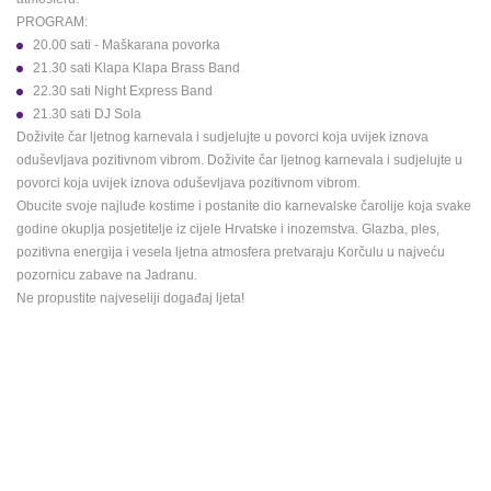
ENGLISH
PROGRAM:
20.00 sati - Maškarana povorka
21.30 sati Klapa Klapa Brass Band
22.30 sati Night Express Band
21.30 sati DJ Sola
Doživite čar ljetnog karnevala i sudjelujte u povorci koja uvijek iznova
oduševljava pozitivnom vibrom. Doživite čar ljetnog karnevala i sudjelujte u
povorci koja uvijek iznova oduševljava pozitivnom vibrom.
Obucite svoje najluđe kostime i postanite dio karnevalske čarolije koja svake
godine okuplja posjetitelje iz cijele Hrvatske i inozemstva. Glazba, ples,
pozitivna energija i vesela ljetna atmosfera pretvaraju Korčulu u najveću
pozornicu zabave na Jadranu.
Ne propustite najveseliji događaj ljeta!
NAJNOVIJE KAMERE
UŽIVO
0 GLEDATELJ(A)
UŽIVO