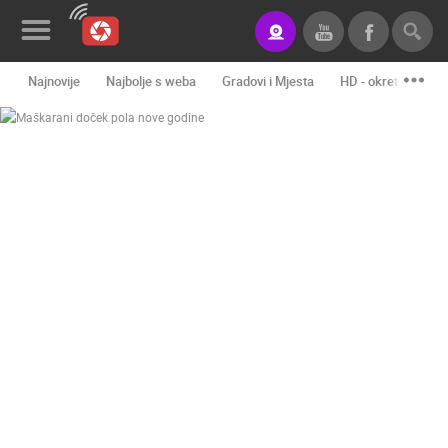
Najnovije
Najbolje s weba
Gradovi i Mjesta
HD - okretne kame
Novosti&Blog
Kategorije
Lokacije
Event&Site
Izdvojeno
Povijest
Karta
KONTAKTIRAJTE
NAS