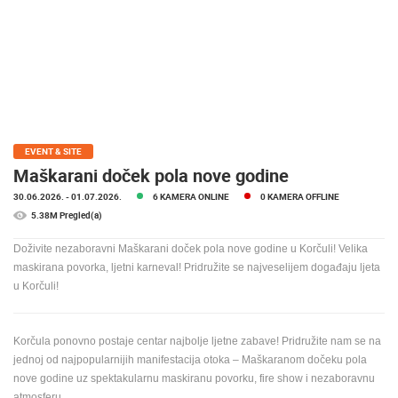
MEDIJI O
NAMA,
NAGRADE I
PRIZNANJA
DONACIJE
ZA NOVE
WEB
EVENT & SITE
KAMERE
Maškarani doček pola nove godine
30.06.2026.
- 01.07.2026.
6 KAMERA ONLINE
0 KAMERA OFFLINE
TERMS OF
USE
5.38M Pregled(a)
PRIVACY
Doživite nezaboravni Maškarani doček pola nove godine u Korčuli! Velika
POLICY
maskirana povorka, ljetni karneval! Pridružite se najveselijem događaju ljeta
u Korčuli!
BANERI
Korčula ponovno postaje centar najbolje ljetne zabave! Pridružite nam se na
jednoj od najpopularnijih manifestacija otoka – Maškaranom dočeku pola
nove godine uz spektakularnu maskiranu povorku, fire show i nezaboravnu
HRVATSKI
atmosferu.