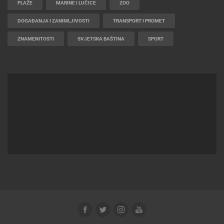
PLAŽE
MARINE I LUČICE
ZOO
DOGAĐANJA I ZANIMLJIVOSTI
TRANSPORT I PROMET
ZNAMENITOSTI
SVJETSKA BAŠTINA
SPORT