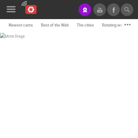
Newest cams
Best of the Web
The cities
Rotating webcams -
News&Blog
Categories
Locations
Event&site
Featured
History
Map
CONTACT
US