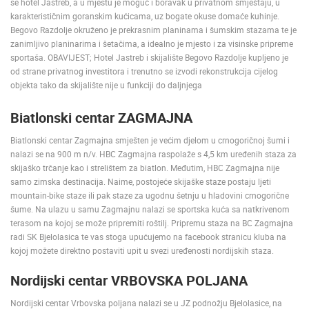
se hotel Jastreb, a u mjestu je moguć i boravak u privatnom smještaju, u
karakterističnim goranskim kućicama, uz bogate okuse domaće kuhinje.
Begovo Razdolje okruženo je prekrasnim planinama i šumskim stazama te je
zanimljivo planinarima i šetačima, a idealno je mjesto i za visinske pripreme
sportaša. OBAVIJEST; Hotel Jastreb i skijalište Begovo Razdolje kupljeno je
od strane privatnog investitora i trenutno se izvodi rekonstrukcija cijelog
objekta tako da skijalište nije u funkciji do daljnjega
MOST RECENTLY ADDED CAMERAS
Biatlonski centar ZAGMAJNA
LIVE
0 VIEWER(S)
LIVE
Biatlonski centar Zagmajna smješten je većim djelom u crnogoričnoj šumi i
nalazi se na 900 m n/v. HBC Zagmajna raspolaže s 4,5 km uređenih staza za
skijaško trčanje kao i strelištem za biatlon. Međutim, HBC Zagmajna nije
samo zimska destinacija. Naime, postojeće skijaške staze postaju ljeti
mountain-bike staze ili pak staze za ugodnu šetnju u hladovini crnogorične
šume. Na ulazu u samu Zagmajnu nalazi se sportska kuća sa natkrivenom
CONSTRUCT
RAKOVICA PTZ CAMERA
BUSINESS 
terasom na kojoj se može pripremiti roštilj. Pripremu staza na BC Zagmajna
RAKOVICA
ZAGREB
radi SK Bjelolasica te vas stoga upućujemo na facebook stranicu kluba na
kojoj možete direktno postaviti upit u svezi uređenosti nordijskih staza.
CAMS CATEGORIES
BEST OF THE WEB
THE CITIES
ROTATING WEBCAMS - PTZ
Nordijski centar VRBOVSKA POLJANA
BUILDING YARDS
SKI AND SNOW
CROATIAN BEACHES
Nordijski centar Vrbovska poljana nalazi se u JZ podnožju Bjelolasice, na
MARINAS AND HARBORS
ZOO
EVENTS AND PARTIES