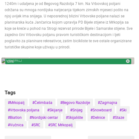
1240m i udaljena je od Begovog Razdolja 7 km. Na Vrbovskoj poljani
TRAFFIC
MONUMENTS AND SIGHTS
WORLD HERITAGE
održana su mnoga nordijska natjecanja tijekom zimskih mjeseci pošto na
SPORT
njoj uvijek ima snijega. U neposrednoj blizini Vrbovske poljane nalazi se
planinarska kuća Jančarica kojom upravlja PD Bijele stijene iz Mrkoplja sa
koje se kreće u pohod na Strogi rezervat prirode Bijele i Samarske stijene. Sve
zajedno čini Vrbovsku poljanu pravom turističkom destinacijom i ljeti
poglavito za planinare rekreativce, zatim bicikliste te sve ostale organizirane
turističke skupine koje uživaju u prirodi.
MRKOPALJ, SKI CENTER
MRKOPALJ
LIVE
Tags
#Mrkopalj
#Čelimbaša
#Begovo Razdolje
#Zagmajna
#Vrbovska poljana
#Skijanje
#Snijeg
#Snowboard
#Ski
#Biatlon
#Nordijski centar
#Skijalište
#Delnice
#Staze
#Vučnica
#SRC
#SRC Mrkopalj