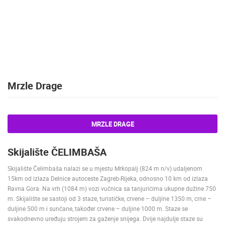
PRESS
CLIPPING,
PRIZES
AND
AWARDS
DONATE
Mrzle Drage
FOR NEW
WEBCAMS
TERMS OF
USE
MRZLE DRAGE
PRIVACY
Skijalište ČELIMBAŠA
POLICY
BANNERS
Skijalište Čelimbaša nalazi se u mjestu Mrkopalj (824 m n/v) udaljenom
15km od izlaza Delnice autoceste Zagreb-Rijeka, odnosno 10 km od izlaza
Ravna Gora. Na vrh (1084 m) vozi vučnica sa tanjurićima ukupne dužine 750
m. Skijalište se sastoji od 3 staze, turističke, crvene – duljine 1350 m, crne –
duljine 500 m i sunčane, također crvene – duljine 1000 m. Staze se
HRVATSKI
svakodnevno uređuju strojem za gaženje snijega. Dvije najdulje staze su