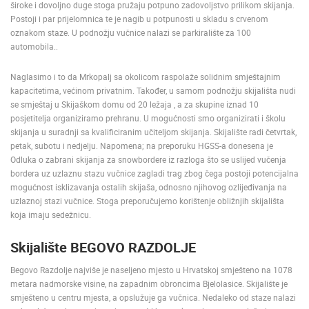
široke i dovoljno duge stoga pružaju potpuno zadovoljstvo prilikom skijanja.
ENGLISH
Postoji i par prijelomnica te je nagib u potpunosti u skladu s crvenom
oznakom staze. U podnožju vučnice nalazi se parkiralište za 100
automobila..
Naglasimo i to da Mrkopalj sa okolicom raspolaže solidnim smještajnim
kapacitetima, većinom privatnim. Također, u samom podnožju skijališta nudi
se smještaj u Skijaškom domu od 20 ležaja , a za skupine iznad 10
posjetitelja organiziramo prehranu. U mogućnosti smo organizirati i školu
skijanja u suradnji sa kvalificiranim učiteljom skijanja. Skijalište radi četvrtak,
petak, subotu i nedjelju. Napomena; na preporuku HGSS-a donesena je
Odluka o zabrani skijanja za snowbordere iz razloga što se uslijed vučenja
bordera uz uzlaznu stazu vučnice zagladi trag zbog čega postoji potencijalna
mogućnost isklizavanja ostalih skijaša, odnosno njihovog ozlijeđivanja na
uzlaznoj stazi vučnice. Stoga preporučujemo korištenje obližnjih skijališta
koja imaju sedežnicu.
Skijalište BEGOVO RAZDOLJE
Begovo Razdolje najviše je naseljeno mjesto u Hrvatskoj smješteno na 1078
metara nadmorske visine, na zapadnim obroncima Bjelolasice. Skijalište je
smješteno u centru mjesta, a opslužuje ga vučnica. Nedaleko od staze nalazi