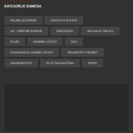
KATEGORIJE KAMERA
NAJBOLJE S WEBA
GRADOVI I MJESTA
HD - OKRETNE KAMERE
GRADILIŠTA
SKIJANJE I SNIJEG
PLAŽE
MARINE I LUČICE
ZOO
DOGAĐANJA I ZANIMLJIVOSTI
TRANSPORT I PROMET
ZNAMENITOSTI
SVJETSKA BAŠTINA
SPORT