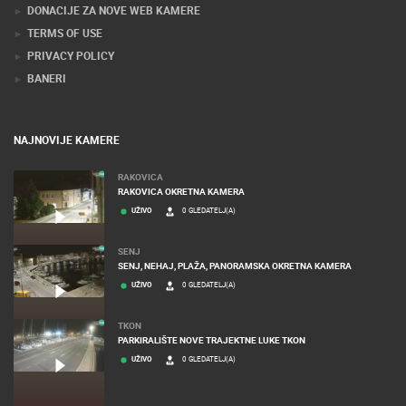
KONTAKTIRAJTE NAS
MEDIJI O NAMA, NAGRADE I PRIZNANJA
DONACIJE ZA NOVE WEB KAMERE
TERMS OF USE
PRIVACY POLICY
BANERI
NAJNOVIJE KAMERE
RAKOVICA
RAKOVICA OKRETNA KAMERA
UŽIVO
0 GLEDATELJ(A)
SENJ
SENJ, NEHAJ, PLAŽA, PANORAMSKA OKRETNA KAMERA
UŽIVO
0 GLEDATELJ(A)
TKON
PARKIRALIŠTE NOVE TRAJEKTNE LUKE TKON
UŽIVO
0 GLEDATELJ(A)