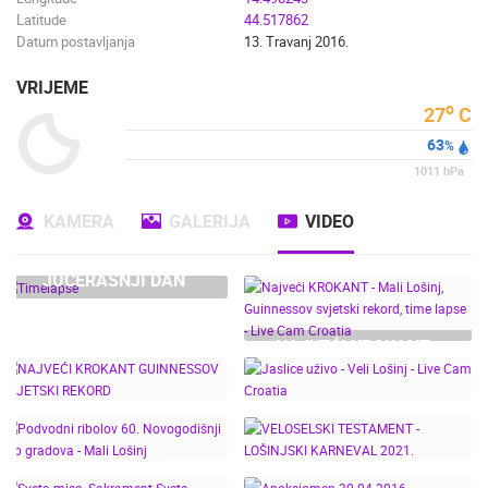
Latitude
44.517862
Datum postavljanja
13. Travanj 2016.
VRIJEME
o
27
C
63
%
1011
hPa
KAMERA
GALERIJA
VIDEO
JUČERAŠNJI DAN
NAJVEĆI KROKANT -
MALI LOŠINJ,
GUINNESSOV SVJETSKI
REKORD, TIME LAPSE -
LIVE CAM CROATIA
NAJVEĆI KROKANT
JASLICE UŽIVO - VELI
GUINNESSOV SVJETSKI
LOŠINJ - LIVE CAM
PODVODNI RIBOLOV 60.
VELOSELSKI