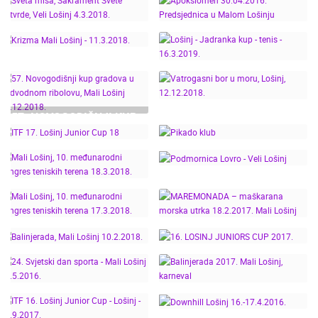
REKORD
CROATIA
NOVOGODIŠNJI KUP
TESTAMENT -
GRADOVA - MALI
LOŠINJSKI KARNEVAL
SVETA MISA,
APOKSIOMEN
LOŠINJ
2021.
SAKRAMENT SVETE
30.04.2016.
POTVRDE, VELI LOŠINJ
PREDSJEDNICA U
4.3.2018.
MALOM LOŠINJU
LOŠINJ - JADRANKA
KRIZMA MALI LOŠINJ -
KUP - TENIS -
11.3.2018.
57. NOVOGODIŠNJI KUP
16.3.2019.
GRADOVA U
VATROGASNI BOR U
PODVODNOM
MORU, LOŠINJ,
RIBOLOVU, MALI
12.12.2018.
PIKADO KLUB "LOŠINJ"-
LOŠINJ 15.12.2018.
ITF 17. LOŠINJ JUNIOR
TURNIR DAMA -
MALI LOŠINJ, 10.
CUP 18
17.11.2018.
MEĐUNARODNI
PODMORNICA LOVRO -
KONGRES TENISKIH
VELI LOŠINJ
MALI LOŠINJ, 10.
MAREMONADA –
TERENA 18.3.2018.
MEĐUNARODNI
MAŠKARANA MORSKA
KONGRES TENISKIH
UTRKA 18.2.2017. MALI
TERENA 17.3.2018.
LOŠINJ
BALINJERADA, MALI
16. LOSINJ JUNIORS
LOŠINJ 10.2.2018.
CUP 2017.
24. SVJETSKI DAN
BALINJERADA 2017.