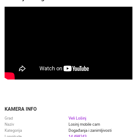
KAMERA INFO
Grad
Veli Lošinj
Naziv
Losinj mobile cam
Kategorija
Događanja i zanimljivosti
Longitude
14.498243