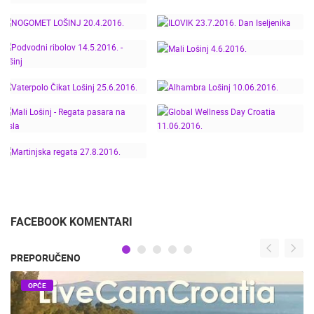
SPORTA - MALI LOŠINJ
MALI LOŠINJ,
25.5.2016.
KARNEVAL
ITF 16. LOŠINJ JUNIOR
DOWNHILL LOŠINJ
CUP - LOŠINJ -
16.-17.4.2016.
26.9.2017.
NOGOMET LOŠINJ
ILOVIK 23.7.2016. DAN
20.4.2016.
ISELJENIKA
PODVODNI RIBOLOV
MALI LOŠINJ 4.6.2016.
14.5.2016. - LOŠINJ
VATERPOLO ČIKAT
ALHAMBRA LOŠINJ
LOŠINJ 25.6.2016.
10.06.2016.
GLOBAL WELLNESS
MALI LOŠINJ - REGATA
DAY CROATIA
PASARA NA VESLA
11.06.2016.
MARTINJSKA REGATA
27.8.2016.
FACEBOOK KOMENTARI
PREPORUČENO
OPĆE