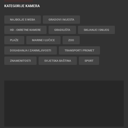
KATEGORIJE KAMERA
NAJBOLJE S WEBA
GRADOVI I MJESTA
HD - OKRETNE KAMERE
GRADILIŠTA
SKIJANJE I SNIJEG
PLAŽE
MARINE I LUČICE
ZOO
DOGAĐANJA I ZANIMLJIVOSTI
TRANSPORT I PROMET
ZNAMENITOSTI
SVJETSKA BAŠTINA
SPORT