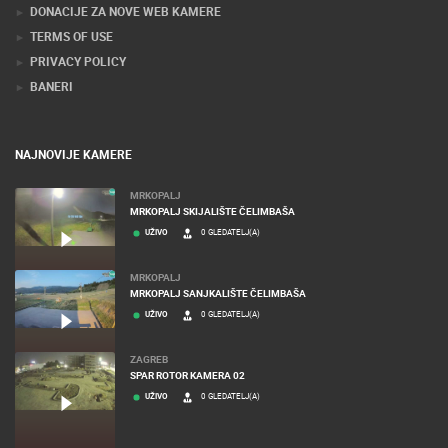
KONTAKTIRAJTE NAS
MEDIJI O NAMA, NAGRADE I PRIZNANJA
DONACIJE ZA NOVE WEB KAMERE
TERMS OF USE
PRIVACY POLICY
BANERI
NAJNOVIJE KAMERE
MRKOPALJ
MRKOPALJ SKIJALIŠTE ČELIMBAŠA
UŽIVO
0 GLEDATELJ(A)
MRKOPALJ
MRKOPALJ SANJKALIŠTE ČELIMBAŠA
UŽIVO
0 GLEDATELJ(A)
ZAGREB
SPAR ROTOR KAMERA 02
UŽIVO
0 GLEDATELJ(A)