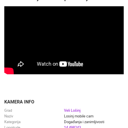
KAMERA INFO
Grad
Veli Lošinj
Naziv
Losinj mobile cam
Kategorija
Događanja i zanimljivosti
Longitude
14.498243