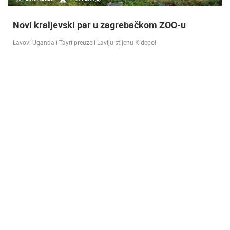
Doček Vatrenih u Zagrebu nakon osvojenog
srebra [ ZADAR - SPLIT 17.07 ]
SREBRO NA SVJETSKOM PRVENSTVU! Reprezentacija Hrvatska vođena
velikim izbornikom Zlatkom Dalićem osvojila je veliko srebrno odličje.…