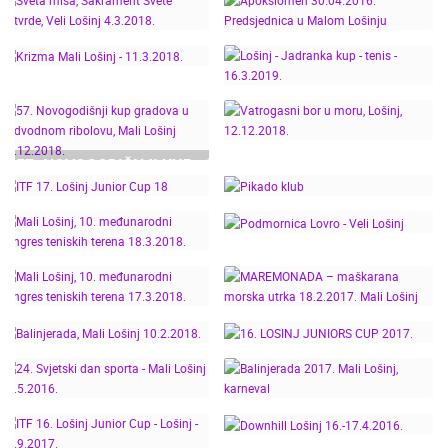
REKORD
CROATIA
NOVOGODIŠNJI KUP
TESTAMENT -
GRADOVA - MALI
LOŠINJSKI KARNEVAL
SVETA MISA,
APOKSIOMEN
LOŠINJ
2021.
SAKRAMENT SVETE
30.04.2016.
POTVRDE, VELI LOŠINJ
PREDSJEDNICA U
4.3.2018.
MALOM LOŠINJU
LOŠINJ - JADRANKA
KRIZMA MALI LOŠINJ -
KUP - TENIS -
11.3.2018.
57. NOVOGODIŠNJI KUP
16.3.2019.
GRADOVA U
VATROGASNI BOR U
PODVODNOM
MORU, LOŠINJ,
RIBOLOVU, MALI
12.12.2018.
PIKADO KLUB "LOŠINJ"-
LOŠINJ 15.12.2018.
ITF 17. LOŠINJ JUNIOR
TURNIR DAMA -
MALI LOŠINJ, 10.
CUP 18
17.11.2018.
MEĐUNARODNI
PODMORNICA LOVRO -
KONGRES TENISKIH
VELI LOŠINJ
MALI LOŠINJ, 10.
MAREMONADA –
TERENA 18.3.2018.
MEĐUNARODNI
MAŠKARANA MORSKA
KONGRES TENISKIH
UTRKA 18.2.2017. MALI
TERENA 17.3.2018.
LOŠINJ
BALINJERADA, MALI
16. LOSINJ JUNIORS
LOŠINJ 10.2.2018.
CUP 2017.
24. SVJETSKI DAN
BALINJERADA 2017.