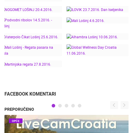
SPORTA - MALI LOŠINJ
MALI LOŠINJ,
25.5.2016.
KARNEVAL
ITF 16. LOŠINJ JUNIOR
DOWNHILL LOŠINJ
CUP - LOŠINJ -
16.-17.4.2016.
26.9.2017.
NOGOMET LOŠINJ
ILOVIK 23.7.2016. DAN
20.4.2016.
ISELJENIKA
PODVODNI RIBOLOV
MALI LOŠINJ 4.6.2016.
14.5.2016. - LOŠINJ
VATERPOLO ČIKAT
ALHAMBRA LOŠINJ
LOŠINJ 25.6.2016.
10.06.2016.
GLOBAL WELLNESS
MALI LOŠINJ - REGATA
DAY CROATIA
PASARA NA VESLA
11.06.2016.
MARTINJSKA REGATA
27.8.2016.
FACEBOOK KOMENTARI
PREPORUČENO
OPĆE