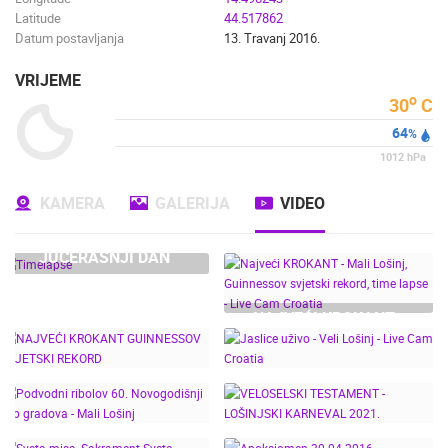
Latitude
44.517862
Datum postavljanja
13. Travanj 2016.
VRIJEME
o
30
C
64
%
1012
hPa
KAMERA
GALERIJA
VIDEO
JUČERAŠNJI DAN
NAJVEĆI KROKANT -
MALI LOŠINJ,
GUINNESSOV SVJETSKI
REKORD, TIME LAPSE -
LIVE CAM CROATIA
NAJVEĆI KROKANT
JASLICE UŽIVO - VELI
GUINNESSOV SVJETSKI
LOŠINJ - LIVE CAM
PODVODNI RIBOLOV 60.
VELOSELSKI