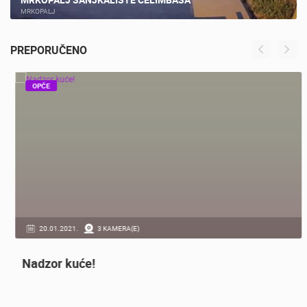
MRKOPALJ SANJKALIŠTE ČELIMBAŠA
MRKOPALJ
PREPORUČENO
OPĆE
20.01.2021.
3 KAMERA(E)
Nadzor kuće!