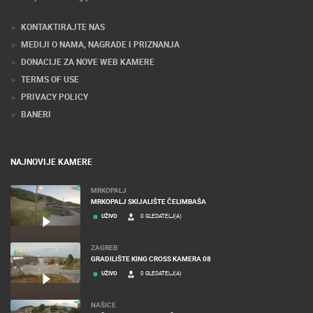
Stručnjaci tehnologije web kamera
KONTAKTIRAJTE NAS
MEDIJI O NAMA, NAGRADE I PRIZNANJA
DONACIJE ZA NOVE WEB KAMERE
TERMS OF USE
PRIVACY POLICY
BANERI
NAJNOVIJE KAMERE
MRKOPALJ
MRKOPALJ SKIJALIŠTE ČELIMBAŠA
UŽIVO
0 GLEDATELJ(A)
ZAGREB
GRADILIŠTE KING CROSS KAMERA 08
UŽIVO
0 GLEDATELJ(A)