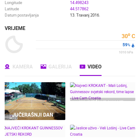
Longitude
14.498243
Latitude
44.517862
Datum postavljanja
13. Travanj 2016.
VRIJEME
o
30
C
59
%
1010
hPa
KAMERA
GALERIJA
VIDEO
NAJVEĆI KROKANT -
MALI LOŠINJ,
JUČERAŠNJI DAN
GUINNESSOV SVJETSKI
REKORD, TIME LAPSE -
LIVE CAM CROATIA