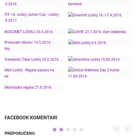
TERENA 17.3.2018.
LOŠINJ
BALINJERADA, MALI
16. LOSINJ JUNIORS
LOŠINJ 10.2.2018.
CUP 2017.
24. SVJETSKI DAN
BALINJERADA 2017.
SPORTA - MALI LOŠINJ
MALI LOŠINJ,
25.5.2016.
KARNEVAL
ITF 16. LOŠINJ JUNIOR
DOWNHILL LOŠINJ
CUP - LOŠINJ -
16.-17.4.2016.
26.9.2017.
NOGOMET LOŠINJ
ILOVIK 23.7.2016. DAN
20.4.2016.
ISELJENIKA
PODVODNI RIBOLOV
MALI LOŠINJ 4.6.2016.
14.5.2016. - LOŠINJ
VATERPOLO ČIKAT
ALHAMBRA LOŠINJ
LOŠINJ 25.6.2016.
10.06.2016.
GLOBAL WELLNESS
MALI LOŠINJ - REGATA
DAY CROATIA
PASARA NA VESLA
11.06.2016.
MARTINJSKA REGATA
27.8.2016.
FACEBOOK KOMENTARI
PREPORUČENO