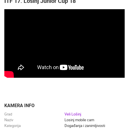
ITF 17. Lošinj Junior Cup 18
KAMERA INFO
Grad
Veli Lošinj
Naziv
Losinj mobile cam
Kategorija
Događanja i zanimljivosti