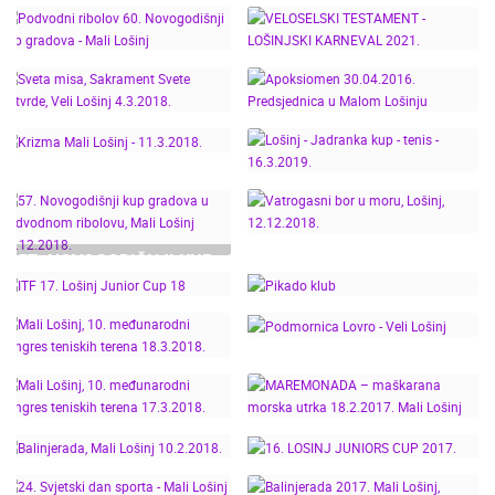
NAJVEĆI KROKANT
JASLICE UŽIVO - VELI
GUINNESSOV SVJETSKI
LOŠINJ - LIVE CAM
PODVODNI RIBOLOV 60.
VELOSELSKI
REKORD
CROATIA
NOVOGODIŠNJI KUP
TESTAMENT -
GRADOVA - MALI
LOŠINJSKI KARNEVAL
SVETA MISA,
APOKSIOMEN
LOŠINJ
2021.
SAKRAMENT SVETE
30.04.2016.
POTVRDE, VELI LOŠINJ
PREDSJEDNICA U
4.3.2018.
MALOM LOŠINJU
LOŠINJ - JADRANKA
KRIZMA MALI LOŠINJ -
KUP - TENIS -
11.3.2018.
57. NOVOGODIŠNJI KUP
16.3.2019.
GRADOVA U
VATROGASNI BOR U
PODVODNOM
MORU, LOŠINJ,
RIBOLOVU, MALI
12.12.2018.
PIKADO KLUB "LOŠINJ"-
LOŠINJ 15.12.2018.
ITF 17. LOŠINJ JUNIOR
TURNIR DAMA -
MALI LOŠINJ, 10.
CUP 18
17.11.2018.
MEĐUNARODNI
PODMORNICA LOVRO -
KONGRES TENISKIH
VELI LOŠINJ
MALI LOŠINJ, 10.
MAREMONADA –
TERENA 18.3.2018.
MEĐUNARODNI
MAŠKARANA MORSKA
KONGRES TENISKIH
UTRKA 18.2.2017. MALI