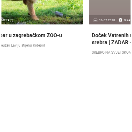
16.07.2018.
9 KAMERA(E)
Doček Vatrenih u Zagrebu nakon osvojenog
srebra [ ZADAR - SPLIT 17.07 ]
SREBRO NA SVJETSKOM PRVENSTVU! Reprezentacija Hrvatska vođena
velikim izbornikom Zlatkom Dalićem osvojila je veliko srebrno odličje.…