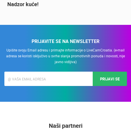
20.01.2021.
3 KAMERA(E)
Nadzor kuće!
PRIJAVITE SE NA NEWSLETTER
Upišite svoju Email adresu i primajte informacije o LiveCamCroatia. (e-mail
adresa se koristi isključivo u svrhe slanja promotivnih ponuda i novosti, nije
javno vidljiva)
PRIJAVI SE