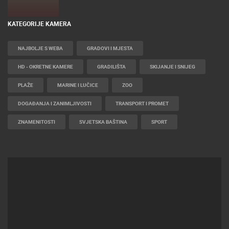
UŽIVO
0 GLEDATELJ(A)
KATEGORIJE KAMERA
NAJBOLJE S WEBA
GRADOVI I MJESTA
HD - OKRETNE KAMERE
GRADILIŠTA
SKIJANJE I SNIJEG
PLAŽE
MARINE I LUČICE
ZOO
DOGAĐANJA I ZANIMLJIVOSTI
TRANSPORT I PROMET
ZNAMENITOSTI
SVJETSKA BAŠTINA
SPORT