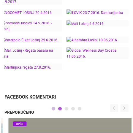
24. SVJETSKI DAN
BALINJERADA 2017.
SPORTA - MALI LOŠINJ
MALI LOŠINJ,
25.5.2016.
KARNEVAL
ITF 16. LOŠINJ JUNIOR
DOWNHILL LOŠINJ
CUP - LOŠINJ -
16.-17.4.2016.
26.9.2017.
NOGOMET LOŠINJ
ILOVIK 23.7.2016. DAN
20.4.2016.
ISELJENIKA
PODVODNI RIBOLOV
MALI LOŠINJ 4.6.2016.
14.5.2016. - LOŠINJ
VATERPOLO ČIKAT
ALHAMBRA LOŠINJ
LOŠINJ 25.6.2016.
10.06.2016.
GLOBAL WELLNESS
MALI LOŠINJ - REGATA
DAY CROATIA
PASARA NA VESLA
11.06.2016.
MARTINJSKA REGATA
27.8.2016.
FACEBOOK KOMENTARI
PREPORUČENO
OPĆE