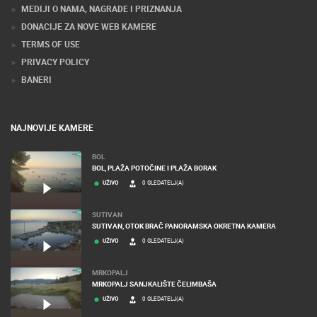
KONTAKTIRAJTE NAS
MEDIJI O NAMA, NAGRADE I PRIZNANJA
DONACIJE ZA NOVE WEB KAMERE
TERMS OF USE
PRIVACY POLICY
BANERI
NAJNOVIJE KAMERE
BOL
BOL, PLAŽA POTOČINE I PLAŽA BORAK
UŽIVO
0 GLEDATELJ(A)
SUTIVAN
SUTIVAN, OTOK BRAČ PANORAMSKA OKRETNA KAMERA
UŽIVO
0 GLEDATELJ(A)
MRKOPALJ
MRKOPALJ SANJKALIŠTE ČELIMBAŠA