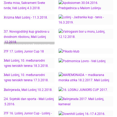
PODVODNI RIBOLOV 60.
VELOSELSKI
REKORD
CROATIA
NOVOGODIŠNJI KUP
TESTAMENT -
GRADOVA - MALI
LOŠINJSKI KARNEVAL
SVETA MISA,
APOKSIOMEN
LOŠINJ
2021.
SAKRAMENT SVETE
30.04.2016.
POTVRDE, VELI LOŠINJ
PREDSJEDNICA U
4.3.2018.
MALOM LOŠINJU
LOŠINJ - JADRANKA
KRIZMA MALI LOŠINJ -
KUP - TENIS -
11.3.2018.
57. NOVOGODIŠNJI KUP
16.3.2019.
GRADOVA U
VATROGASNI BOR U
PODVODNOM
MORU, LOŠINJ,
RIBOLOVU, MALI
12.12.2018.
PIKADO KLUB "LOŠINJ"-
LOŠINJ 15.12.2018.
ITF 17. LOŠINJ JUNIOR
TURNIR DAMA -
MALI LOŠINJ, 10.
CUP 18
17.11.2018.
MEĐUNARODNI
PODMORNICA LOVRO -
KONGRES TENISKIH
VELI LOŠINJ
MALI LOŠINJ, 10.
MAREMONADA –
TERENA 18.3.2018.
MEĐUNARODNI
MAŠKARANA MORSKA
KONGRES TENISKIH
UTRKA 18.2.2017. MALI
TERENA 17.3.2018.
LOŠINJ
BALINJERADA, MALI
16. LOSINJ JUNIORS
LOŠINJ 10.2.2018.
CUP 2017.