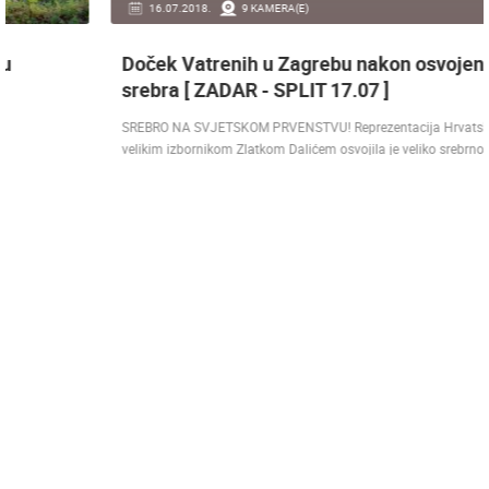
16.07.2018.
9 KAMERA(E)
Doček Vatrenih u Zagrebu nakon osvojenog
srebra [ ZADAR - SPLIT 17.07 ]
SREBRO NA SVJETSKOM PRVENSTVU! Reprezentacija Hrvatska vođena
velikim izbornikom Zlatkom Dalićem osvojila je veliko srebrno odličje.…