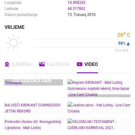
Longitude
14.498243
Latitude
44.517862
Datum postavljanja
13. Travanj 2016.
VRIJEME
o
26
C
58
%
1016
hPa
KAMERA
GALERIJA
VIDEO
JUČERAŠNJI DAN
NAJVEĆI KROKANT -
MALI LOŠINJ,
GUINNESSOV SVJETSKI
REKORD, TIME LAPSE -
LIVE CAM CROATIA
NAJVEĆI KROKANT
JASLICE UŽIVO - VELI
GUINNESSOV SVJETSKI
LOŠINJ - LIVE CAM