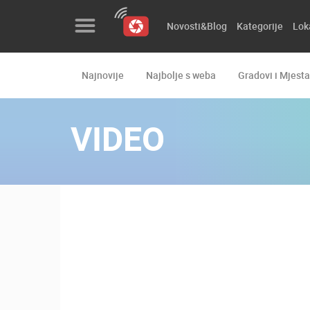
Novosti&Blog
Kategorije
Lok
Najnovije
Najbolje s weba
Gradovi i Mjesta
Novosti&Blog
Kategorije
VIDEO
Lokacije
Event&Site
Izdvojeno
Povijest
Karta