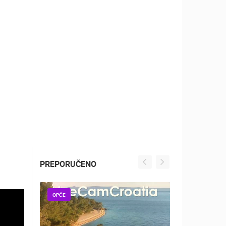
ZOO
DOGAĐANJA I ZANIMLJIVOSTI
PREPORUČENO
OPĆE
OPĆE