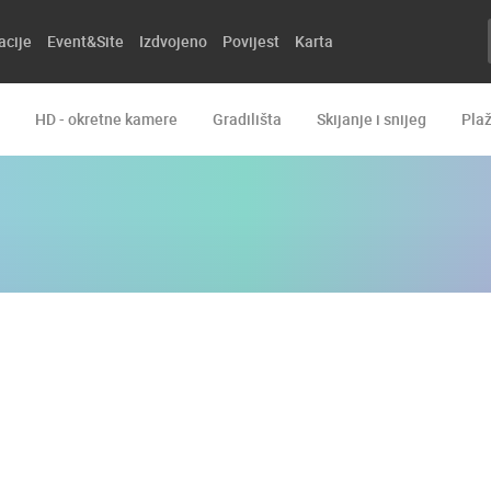
acije
Event&Site
Izdvojeno
Povijest
Karta
HD - okretne kamere
Gradilišta
Skijanje i snijeg
Pla