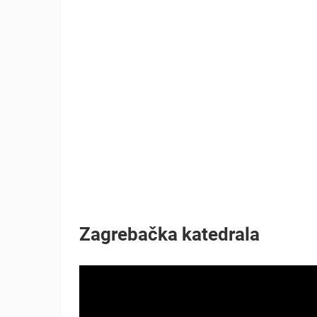
MRKOPALJ SKIJALIŠTE ČELIMBAŠA
MRKOPALJ
KATEGORIJE KAMERA
NAJBOLJE S WEBA
GRADOVI I MJESTA
TRANSPORT I PROMET
ZNAMENITOSTI
Zagrebačka katedrala