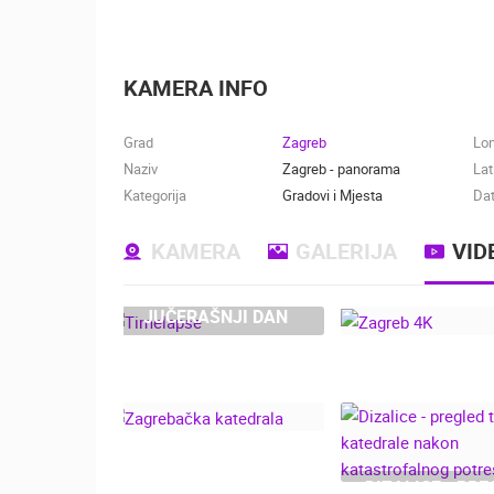
KAMERA INFO
Grad
Zagreb
Lo
Naziv
Zagreb - panorama
Lat
Kategorija
Gradovi i Mjesta
Dat
KAMERA
GALERIJA
VID
JUČERAŠNJI DAN
ZAGREB 4
DIZALICE - PR