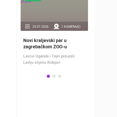
RA(E)
25.07.2026.
1 KAMERA(E)
16.07.2
Novi kraljevski par u
Doček Vat
aže
zagrebačkom ZOO-u
nakon osv
ZADAR - S
Lavovi Uganda i Tayri preuzeli
ra na
Lavlju stijenu Kidepo!
SREBRO NA
gu
PRVENSTVU!
ški
Hrvatska vo
izbornikom
osvojila je 