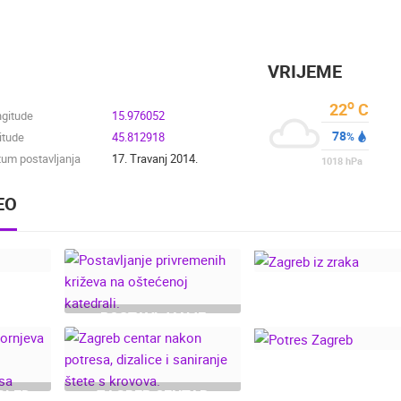
VRIJEME
o
22
C
ngitude
15.976052
78
itude
45.812918
%
um postavljanja
17. Travanj 2014.
1018
hPa
EO
POSTAVLJANJE
PRIVREMENIH
K
ZAGREB IZ ZRAK
KRIŽEVA NA
OŠTEĆENOJ
KATEDRALI.
EGLED
ZAGREB CENTAR