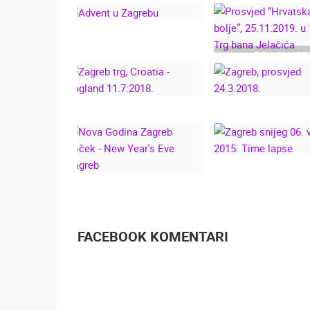
ZAGREBAČKA
TORNJEVA
KATEDRALA
KATEDRALE N
KATASTROFAL
POTRESA
PROSVJED
“HRVATSKA M
ADVENT U ZAGREBU
BOLJE”, 25.11.2
12:05, TRG B
JELAČIĆA
ZAGREB TRG,
CROATIA - ENGLAND
ZAGREB, PROS
11.7.2018.
24.3.2018.
ZAGREB SNIJEG
VELJAČA 2015.
NOVA GODINA
LAPSE
ZAGREB DOČEK - NEW
YEAR'S EVE ZAGREB
FACEBOOK KOMENTARI