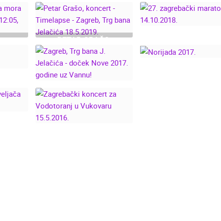
NAKON POTRESA,
POTRES ZAGREB
AKON
DIZALICE I
NOG
SANIRANJE ŠTETE S
KROVOVA.
PETAR GRAŠO,
27. ZAGREBAČKI
ORA
KONCERT -
MARATON
019. U
TIMELAPSE - ZAGREB,
14.10.2018.
ANA
TRG BANA JELAČIĆA
18.5.2019.
ZAGREB, TRG BANA J.
NORIJADA 2017.
VJED
JELAČIĆA - DOČEK
NOVE 2017. GODINE
UZ VANNU!
 06.
ZAGREBAČKI
 TIME
KONCERT ZA
VODOTORANJ U
VUKOVARU 15.5.2016.