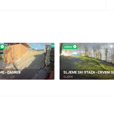
UŽIVO
RA GORNJA I DONJA, SA
MENA
ŽIČARA SLJEME - GORNJA ST
E
SLJEME