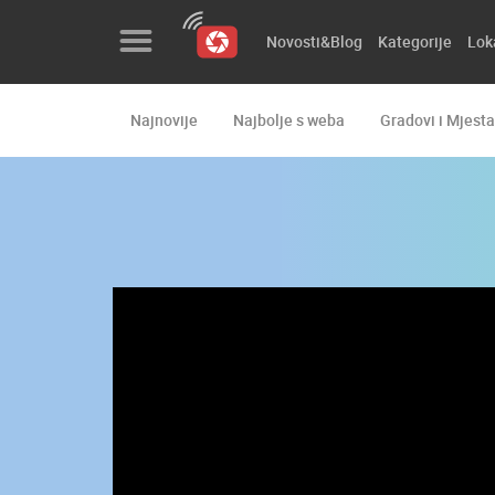
Novosti&Blog
Kategorije
Lok
Najnovije
Najbolje s weba
Gradovi i Mjesta
Novosti&Blog
Kategorije
Lokacije
Event&Site
Izdvojeno
Povijest
Karta