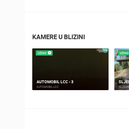
KAMERE U BLIZINI
UŽIVO
UŽIVO
SNOW QUEEN TROPHY, POKRETNA
BIST
KAMERA UŽIVO SA SLJEMENA
SLJE
SLJEME
SLJEM