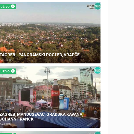
UŽIVO
ZAGREB - PANORAMSKI POGLED, VRAPČE
ZAGREB
UŽIVO
ZAGREB, MANDUŠEVAC, GRADSKA KAVANA,
JOHANN FRANCK
ZAGREB