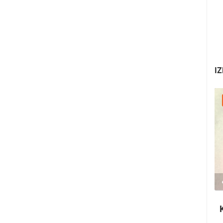
IZ
08.08.2026. - 10.08.2026.
1.44M PREGLED(A)
2 KAMERA(E)
stička
Krčki sajam - Lovrečeva