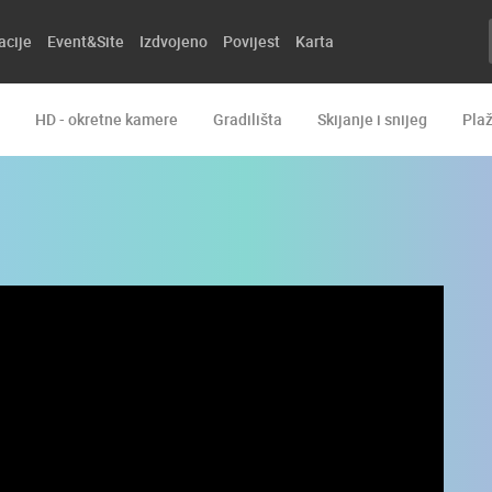
acije
Event&Site
Izdvojeno
Povijest
Karta
HD - okretne kamere
Gradilišta
Skijanje i snijeg
Pla