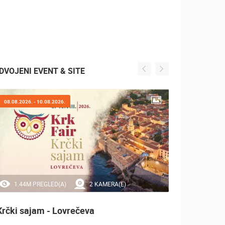
DVOJENI EVENT & SITE
07.08.2026. - 09.08.2026.
20.97K PREGLED(A)
2 KAMERA(E)
Sinjska alka