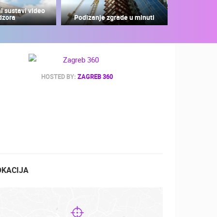
i sustavi video
dzora
Podizanje zgrade u minuti
ZOO
DOGAĐANJA I ZANIMLJIVOSTI
HOSTED BY:
ZAGREB 360
OKACIJA