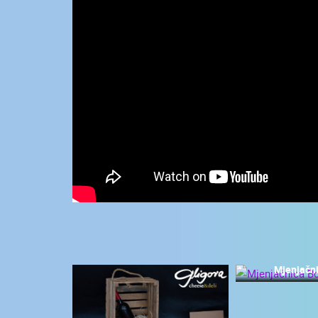
KONTAKTIRAJTE
NAS
MEDIJI O
NAMA,
NAGRADE I
PRIZNANJA
DONACIJE
ZA NOVE
WEB
KAMERE
TERMS OF
USE
NAJNOVIJE KAMERE
PRIVACY
Mjenjačn
POLICY
UŽIVO
0 GLEDATELJ(A)
BANERI