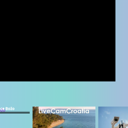
ica Božo
UŽIVO
0 GLEDATELJ(A)
UŽIVO
0 GLEDATELJ(A)