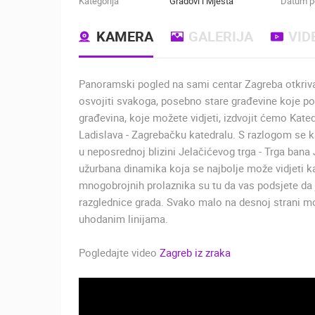
Kategorija
Gradovi i Mjesta
Datum po
KAMERA
GALERIJA
VID
Panoramski pogled na sami centar Zagreba otkriva
osvojiti svakoga, posebno stare građevine koje po
građevina, koje možete vidjeti, izdvojit ćemo Kate
Ladislava - Zagrebačku katedralu. S razlogom se k
u neposrednoj blizini Jelačićevog trga - Trga bana J
užurbana dinamika koja se najbolje može vidjeti k
mnogobrojnih prolaznika su tu da vas podsjete da j
razglednice grada. Svako malo na desnoj strani mož
uhodanim linijama.
Pogledajte video
Zagreb iz zraka