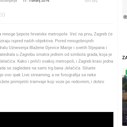
stavljanja
17. Travanj 2014.
1017
hPa
EO
 mnoge ljepote hrvatske metropole. Već na prvu, Zagreb će
ziraju ispred naših objektiva. Pored mnogobrojnih
dralu Uznesenja Blažene Djevice Marije i svetih Stjepana i
atedrala u Zagrebu smatra jednim od simbola grada, koja je
Z
elačića. Kako i priliči svakoj metropoli, i Zagreb krasi jedna
ada se zagledate na sami trg bana Jelačića. Siluete
e ovo ipak Live streaming, a ne fotografija sa neke
ete primijetiti tramvaje koji voze po redovnim, i dobro