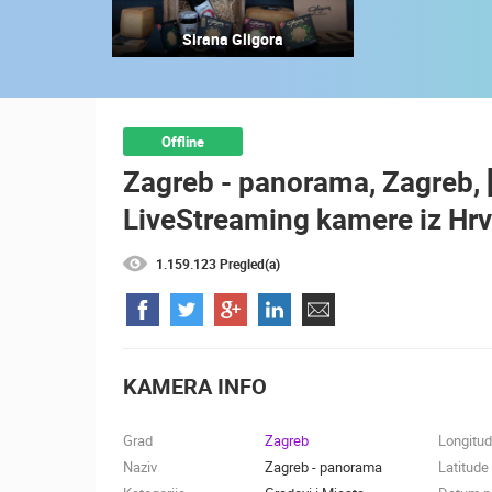
SENJ UŽIVO – PARK KNJIŽEVNIKA I
Sirana Gligora
VELEBITSKI KANAL
SENJ
KATEGORIJE KAMERA
Offline
NAJBOLJE S WEBA
GRADOVI I MJESTA
Zagreb - panorama, Zagreb, 
TRANSPORT I PROMET
ZNAMENITOSTI
LiveStreaming kamere iz Hr
1.159.123 Pregled(a)
KAMERA INFO
Grad
Zagreb
Longitu
Naziv
Zagreb - panorama
Latitude