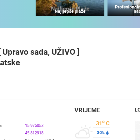
Profesionaln
SUTIVAN, OTOK BRAČ PANORAMSKA
MRKOPALJ SANJKALIŠTE
Najljepše plaže
na
OKRETNA KAMERA
ČELIMBAŠA
SUTIVAN
MRKOPALJ
HD - OKRETNE KAMERE
GRADILIŠTA
SKIJANJE I SNIJEG
PLAŽE
MARINE I LUČICE
[ Upravo sada, UŽIVO ]
SVJETSKA BAŠTINA
SPORT
vatske
VRIJEME
L
o
31
C
de
15.976052
30
45.812918
%