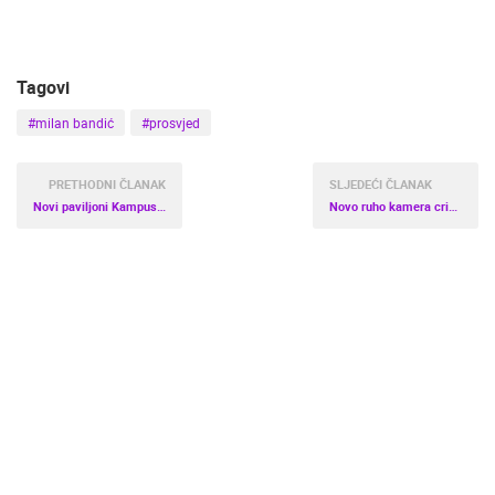
Tagovi
#milan bandić
#prosvjed
PRETHODNI ČLANAK
SLJEDEĆI ČLANAK
Novi paviljoni Kampusa Sveučilišta Jurja Dobrile u Puli
Novo ruho kamera crikveničko – vinodolske rivijere