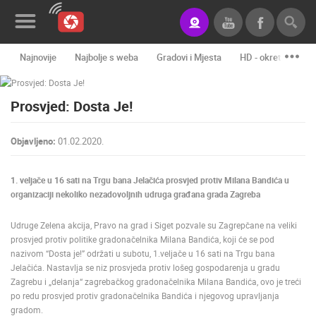
Najnovije
Najbolje s weba
Gradovi i Mjesta
HD - okretne kame
Novosti&Blog
Prosvjed: Dosta Je!
Kategorije
Lokacije
Objavljeno:
01.02.2020.
Event&Site
1. veljače u 16 sati na Trgu bana Jelačića prosvjed protiv Milana Bandića u
Izdvojeno
organizaciji nekoliko nezadovoljnih udruga građana grada Zagreba
Povijest
Udruge Zelena akcija, Pravo na grad i Siget pozvale su Zagrepčane na veliki
prosvjed protiv politike gradonačelnika Milana Bandića, koji će se pod
Karta
nazivom “Dosta je!” održati u subotu, 1.veljače u 16 sati na Trgu bana
Jelačića. Nastavlja se niz prosvjeda protiv lošeg gospodarenja u gradu
Zagrebu i „delanja“ zagrebačkog gradonačelnika Milana Bandića, ovo je treći
po redu prosvjed protiv gradonačelnika Bandića i njegovog upravljanja
KONTAKTIRAJTE
gradom.
NAS