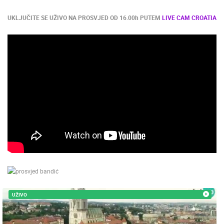
MEDIJI O
UKLJUČITE SE UŽIVO NA PROSVJED OD 16.00h PUTEM
LIVE CAM CROATIA
NAMA,
NAGRADE I
PRIZNANJA
DONACIJE
ZA NOVE
WEB
KAMERE
TERMS OF
USE
PRIVACY
POLICY
NAJNOVIJE KAMERE
BANERI
UŽIVO
0 GLEDATELJ(A)
UŽIVO
UŽIVO
HRVATSKI