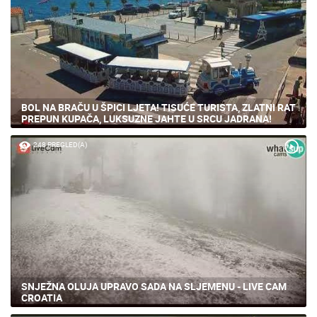
BOL NA BRAČU U ŠPICI LJETA! TISUĆE TURISTA, ZLATNI RAT
PREPUN KUPAČA, LUKSUZNE JAHTE U SRCU JADRANA!
248 PREGLED(A)
SNJEŽNA OLUJA UPRAVO SADA NA SLJEMENU - LIVE CAM
CROATIA