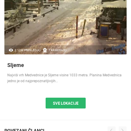
2.12M PREGLED(A)
7 KAMERA(E)
Sljeme
Najviši vrh Medvednice je Sljeme visine 1033 metra. Planina Medvednica
jedno je od najprepoznatljivijih…
SVE LOKACIJE
POVEZANI ČLANCI