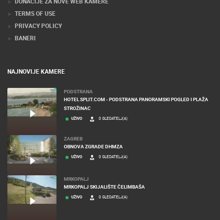
DONACIJE ZA NOVE WEB KAMERE
TERMS OF USE
PRIVACY POLICY
BANERI
NAJNOVIJE KAMERE
PODSTRANA
HOTEL SPLIT.COM - PODSTRANA PANORAMSKI POGLED I PLAŽA
STROŽINAC
UŽIVO
0 GLEDATELJ(A)
ZAGREB
OBNOVA ZGRADE DHMZA
UŽIVO
0 GLEDATELJ(A)
MRKOPALJ
MRKOPALJ SKIJALIŠTE ČELIMBAŠA
UŽIVO
0 GLEDATELJ(A)