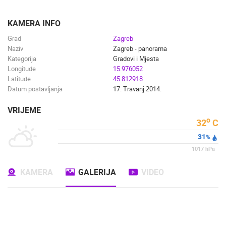
ENGLISH
KAMERA INFO
Grad
Zagreb
Naziv
Zagreb - panorama
Kategorija
Gradovi i Mjesta
Longitude
15.976052
Latitude
45.812918
Datum postavljanja
17. Travanj 2014.
VRIJEME
o
32
C
31
%
1017
hPa
KAMERA
GALERIJA
VIDEO