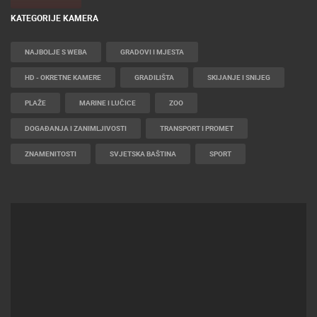
KATEGORIJE KAMERA
NAJBOLJE S WEBA
GRADOVI I MJESTA
HD - OKRETNE KAMERE
GRADILIŠTA
SKIJANJE I SNIJEG
PLAŽE
MARINE I LUČICE
ZOO
DOGAĐANJA I ZANIMLJIVOSTI
TRANSPORT I PROMET
ZNAMENITOSTI
SVJETSKA BAŠTINA
SPORT