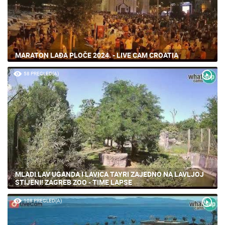
MARATON LAĐA PLOČE 2024. - LIVE CAM CROATIA
58 PREGLED(A)
MLADI LAV UGANDA I LAVICA TAYRI ZAJEDNO NA LAVLJOJ
STIJENI! ZAGREB ZOO - TIME LAPSE
108 PREGLED(A)