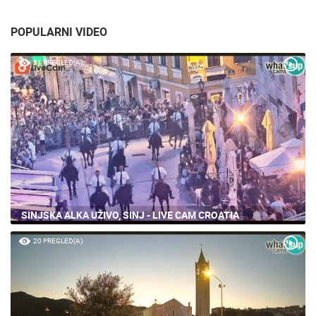
POPULARNI VIDEO
51 PREGLED(A)
SINJSKA ALKA UŽIVO, SINJ - LIVE CAM CROATIA
20 PREGLED(A)