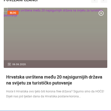
BLOG
06.06.2020.
Hrvatska uvrštena među 20 najsigurnijih država
na svijetu za turističko putovanje
Hoće li Hrvatska ovo ljeto biti korona free država? Sigurno smo da HOĆE!
Dijeli nas još tjedan dana da Hrvatska postane korona…