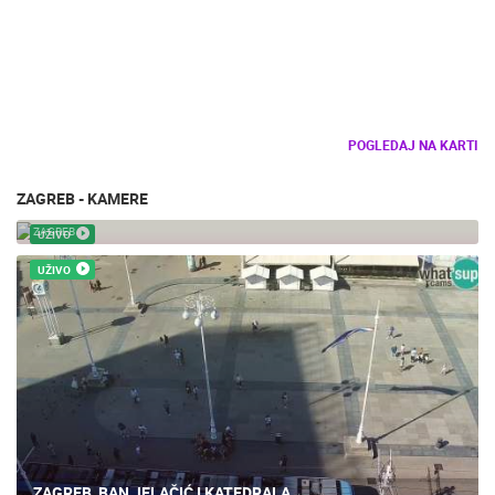
POGLEDAJ NA KARTI
ZAGREB - KAMERE
ZAGREB - CVJETNI TRG
ZAGREB
UŽIVO
UŽIVO
ZAGREB, BAN JELAČIĆ I KATEDRALA