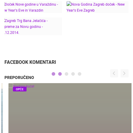
FULIRANJE 28.11.2014.
LAPSE
NOVA GODINA U RIJECI
DOČEK NOVE GODINE
- NEW YEAR'S EVE IN
SPLIT - NEW YEAR'S
DOČEK NOVE GODINE U
RIJEKA
EVE IN SPLIT
VARAŽDINU - NEW
NOVA GODINA ZAGREB
YEAR'S EVE IN
DOČEK - NEW YEAR'S
VARAZDIN
EVE ZAGREB
ZAGREB TRG BANA
JELAČIĆA - PRIPREME
ZA NOVU GODINU -
30.12.2014.
FACEBOOK KOMENTARI
PREPORUČENO
OPĆE