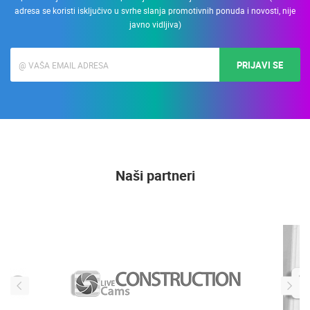
PRIJAVITE SE NA NEWSLETTER
Upišite svoju Email adresu i primajte informacije o LiveCamCroatia. (e-mail
adresa se koristi isključivo u svrhe slanja promotivnih ponuda i novosti, nije
javno vidljiva)
PRIJAVI SE
Naši partneri