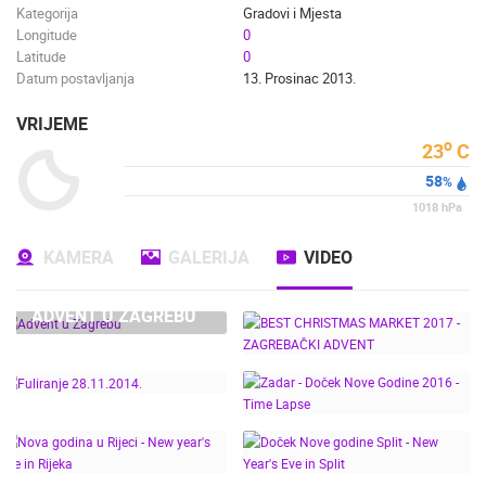
Kategorija
Gradovi i Mjesta
Longitude
0
Latitude
0
Datum postavljanja
13. Prosinac 2013.
VRIJEME
o
23
C
58
%
1018
hPa
KAMERA
GALERIJA
VIDEO
ADVENT U ZAGREBU
BEST CHRISTMAS
MARKET 2017 -
ZAGREBAČKI ADVENT
ZADAR - DOČEK NOVE
GODINE 2016 - TIME