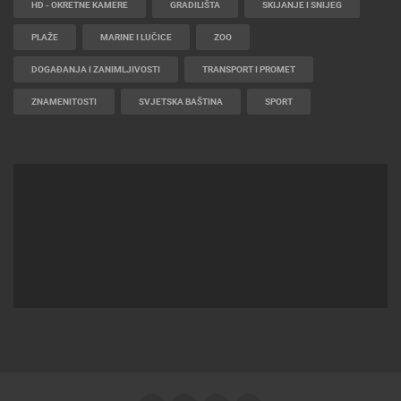
NAJBOLJE S WEBA
GRADOVI I MJESTA
HD - OKRETNE KAMERE
GRADILIŠTA
SKIJANJE I SNIJEG
PLAŽE
MARINE I LUČICE
ZOO
DOGAĐANJA I ZANIMLJIVOSTI
TRANSPORT I PROMET
ZNAMENITOSTI
SVJETSKA BAŠTINA
SPORT