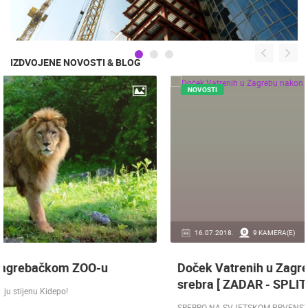
IZDVOJENE NOVOSTI & BLOG
NOVOSTI
16.07.2018.
9 KAMERA(E)
Doček Vatrenih u Zagrebu nakon osvojenog
srebra [ ZADAR - SPLIT 17.07 ]
SREBRO NA SVJETSKOM PRVENSTVU! Reprezentacija Hrvatska vođena