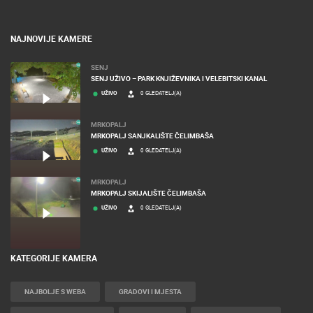
BANERI
NAJNOVIJE KAMERE
SENJ
SENJ UŽIVO – PARK KNJIŽEVNIKA I VELEBITSKI KANAL
UŽIVO
0 GLEDATELJ(A)
MRKOPALJ
MRKOPALJ SANJKALIŠTE ČELIMBAŠA
UŽIVO
0 GLEDATELJ(A)
MRKOPALJ
MRKOPALJ SKIJALIŠTE ČELIMBAŠA
UŽIVO
0 GLEDATELJ(A)
KATEGORIJE KAMERA