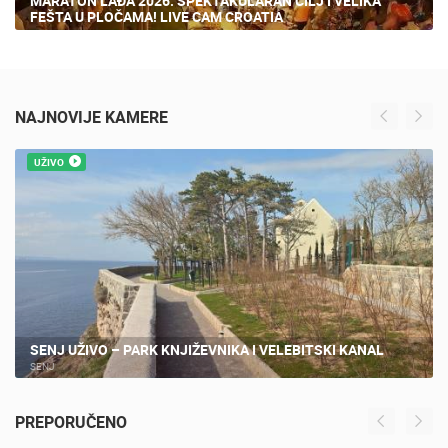
MARATON LAĐA 2026. SPEKTAKULARAN CILJ I VELIKA
FEŠTA U PLOČAMA! LIVE CAM CROATIA
NAJNOVIJE KAMERE
UŽIVO
SENJ UŽIVO – PARK KNJIŽEVNIKA I VELEBITSKI KANAL
SENJ