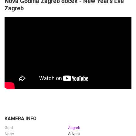
Nova Godina Zagreb doček - New Year's Eve
Zagreb
KAMERA INFO
Grad
Zagreb
Naziv
Advent