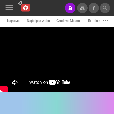
Najnovije
Najbolje s weba
Gradovi i Mjesta
HD - okretne kame
Novosti&Blog
Kategorije
Lokacije
Event&Site
Izdvojeno
Povijest
Karta
KONTAKTIRAJTE
NAS