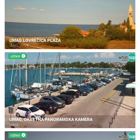
UMAG LOVREČICA PLAŽA
UMAG
UŽIVO
UMAG, OKRETNA PANORAMSKA KAMERA
UMAG
UŽIVO