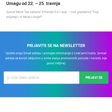
Umagu od 22. – 25. travnja
Sunce! More! Top zabava! Vrhunski DJ-i i pop – rock glazbenici! Tvoji
prijatelji! I ti! Može li bolje!?
PRIJAVITE SE NA NEWSLETTER
Upišite svoju Email adresu i primajte informacije o LiveCamCroatia. (e-mail
adresa se koristi isključivo u svrhe slanja promotivnih ponuda i novosti, nije
javno vidljiva)
PRIJAVI SE