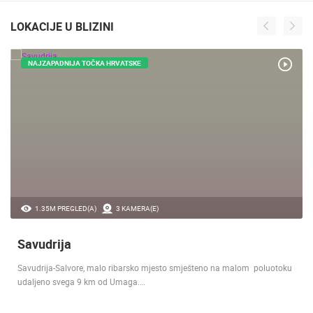
LOKACIJE U BLIZINI
NAJZAPADNIJA TOČKA HRVATSKE
1.35M PREGLED(A)
3 KAMERA(E)
Savudrija
Savudrija-Salvore, malo ribarsko mjesto smješteno na malom poluotoku
udaljeno svega 9 km od Umaga.…