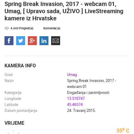
Spring Break Invasion, 2017 - webcam 01,
Umag, [ Upravo sada, UŽIVO ] LiveStreaming
kamere iz Hrvatske
4.643 Pregled(a)
Komentar(a)
NAJNOVIJE KAMERE
UŽIVO
0 GLEDATELJ(A)
UŽIVO
KAMERA INFO
Grad
Umag
Naziv
Spring Break Invasion, 2017 -
webcam 01
Kategorija
Događanja i zanimljivosti
ESS ARENA,
MANDRE LJETNA POZORNICA - VELIKA ĐIGA
VRBOSKA A
Longitude
13.510747
MANDRE
VRBOSKA
Latitude
45.46574
KATEGORIJE KAMERA
Datum postavljanja
24. Travanj 2015.
NAJBOLJE S WEBA
GRADOVI I MJESTA
VRIJEME
HD - OKRETNE KAMERE
GRADILIŠTA
SKIJANJE I SNIJEG
o
35
C
PLAŽE
MARINE I LUČICE
ZOO