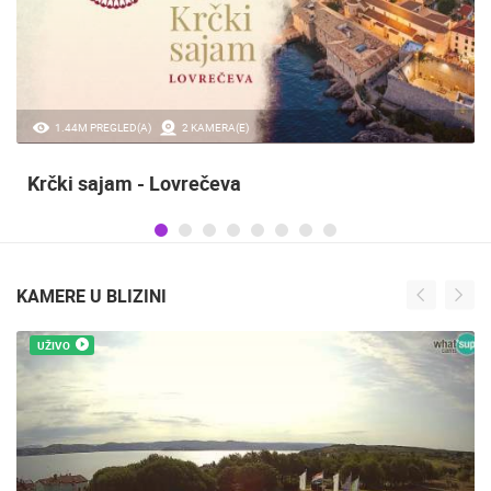
20.97K PREGLED(A)
2 KAMERA(E)
Sinjska alka
KAMERE U BLIZINI
UŽIVO