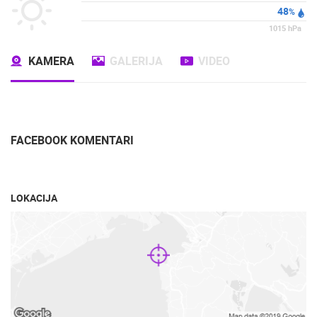
48
%
DOGAĐANJA I ZANIMLJIVOSTI
TRANSPORT I PROMET
1015
hPa
ZNAMENITOSTI
SVJETSKA BAŠTINA
SPORT
KAMERA
GALERIJA
VIDEO
FACEBOOK KOMENTARI
LOKACIJA