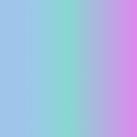
MEDIJI O
NAMA,
NAGRADE I
PRIZNANJA
DONACIJE
ZA NOVE
WEB
KAMERE
TERMS OF
USE
PRIVACY
POLICY
BANERI
HRVATSKI