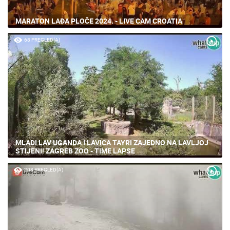
MARATON LAĐA PLOČE 2024. - LIVE CAM CROATIA
68 PREGLED(A)
MLADI LAV UGANDA I LAVICA TAYRI ZAJEDNO NA LAVLJOJ
STIJENI! ZAGREB ZOO - TIME LAPSE
208 PREGLED(A)