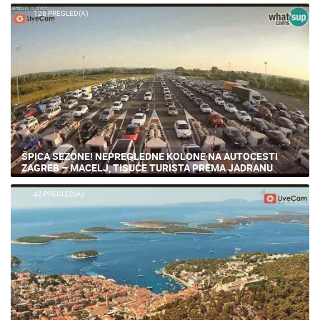
128 PREGLED(A)
ŠPICA SEZONE! NEPREGLEDNE KOLONE NA AUTOCESTI
ZAGREB – MACELJ, TISUĆE TURISTA PREMA JADRANU
42 PREGLED(A)