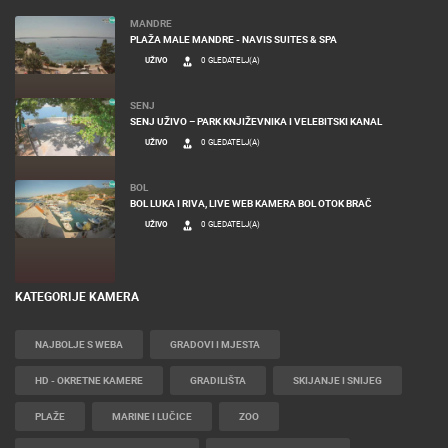
MANDRE
PLAŽA MALE MANDRE - NAVIS SUITES & SPA
UŽIVO
0 GLEDATELJ(A)
SENJ
SENJ UŽIVO – PARK KNJIŽEVNIKA I VELEBITSKI KANAL
UŽIVO
0 GLEDATELJ(A)
BOL
BOL LUKA I RIVA, LIVE WEB KAMERA BOL OTOK BRAČ
UŽIVO
0 GLEDATELJ(A)
KATEGORIJE KAMERA
NAJBOLJE S WEBA
GRADOVI I MJESTA
HD - OKRETNE KAMERE
GRADILIŠTA
SKIJANJE I SNIJEG
PLAŽE
MARINE I LUČICE
ZOO