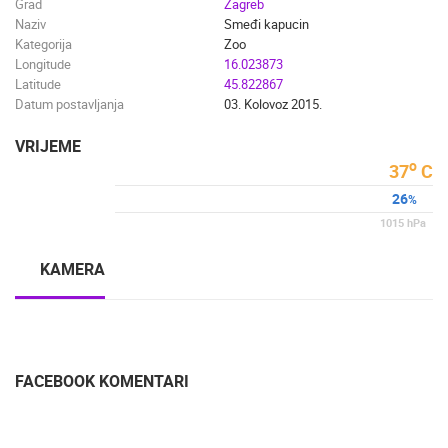
Grad
Zagreb
Naziv
Smeđi kapucin
Kategorija
Zoo
Longitude
16.023873
Latitude
45.822867
Datum postavljanja
03. Kolovoz 2015.
VRIJEME
o
37
C
26
%
1015
hPa
KAMERA
FACEBOOK KOMENTARI