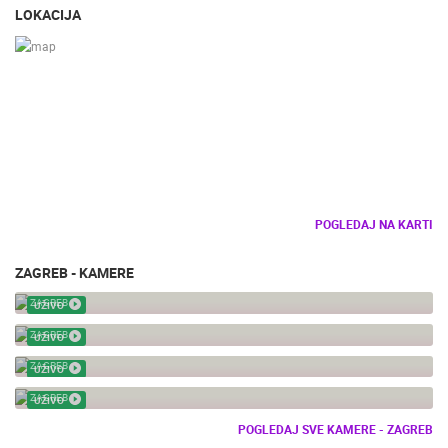
LOKACIJA
POGLEDAJ NA KARTI
ZAGREB - KAMERE
SUPOVI ZOO ZAGREB
ZAGREB
UŽIVO
DJECJI ZOO
ZAGREB
UŽIVO
RODE
ZAGREB
UŽIVO
MORSKI LAV - ZOO
ZAGREB
UŽIVO
POGLEDAJ SVE KAMERE - ZAGREB