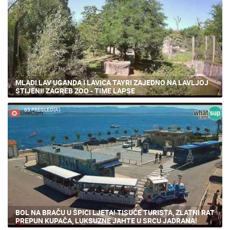
MLADI LAV UGANDA I LAVICA TAYRI ZAJEDNO NA LAVLJOJ
STIJENI! ZAGREB ZOO - TIME LAPSE
65 PREGLED(A)
BOL NA BRAČU U ŠPICI LJETA! TISUĆE TURISTA, ZLATNI RAT
PREPUN KUPAČA, LUKSUZNE JAHTE U SRCU JADRANA!