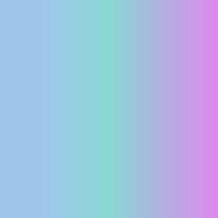
MEDIJI O
NAMA,
NAGRADE I
PRIZNANJA
DONACIJE
ZA NOVE
WEB
KAMERE
TERMS OF
USE
PRIVACY
POLICY
BANERI
HRVATSKI