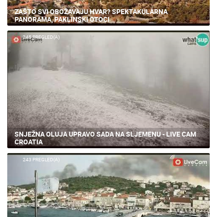
ZAŠTO SVI OBOŽAVAJU HVAR? SPEKTAKULARNA
PANORAMA, PAKLINSKI OTOCI
245 PREGLED(A)
SNJEŽNA OLUJA UPRAVO SADA NA SLJEMENU - LIVE CAM
CROATIA
243 PREGLED(A)