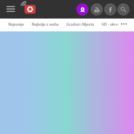
Najnovije
Najbolje s weba
Gradovi i Mjesta
HD - okretne kame
Novosti&Blog
Kategorije
Lokacije
Event&Site
Izdvojeno
Povijest
Karta
KONTAKTIRAJTE
NAS