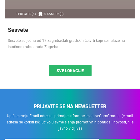
0 PREGLED(A)
0 KAMERA(E)
Sesvete
Sesvete su jedna od 17 zagrebačkih gradskih četvrti koje se nalaze na
istočnom rubu grada Zagreba.…
SVE LOKACIJE
PRIJAVITE SE NA NEWSLETTER
Upišite svoju Email adresu i primajte informacije o LiveCamCroatia. (e-mail
adresa se koristi isključivo u svrhe slanja promotivnih ponuda i novosti, nije
javno vidljiva)