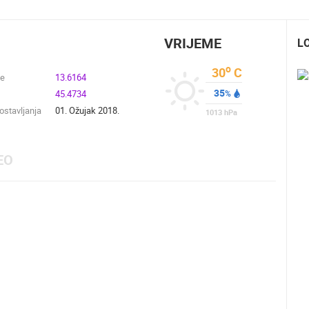
VRIJEME
L
o
30
C
de
13.6164
35
45.4734
%
stavljanja
01. Ožujak 2018.
1013
hPa
EO
UŽIVO
0 GLEDATELJ(A)
UŽIVO
0 GLEDATELJ(A)