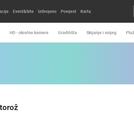
acije
Event&Site
Izdvojeno
Povijest
Karta
HD - okretne kamere
Gradilišta
Skijanje i snijeg
Pla
rtorož