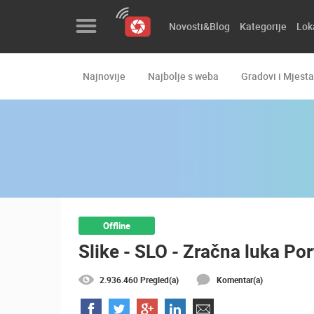
Novosti&Blog
Kategorije
Lok
Najnovije
Najbolje s weba
Gradovi i Mjesta
Novosti&Blog
Kategorije
Lokacije
Event&Site
Izdvojeno
Offline
Slike - SLO - Zračna luka Po
Povijest
Karta
2.936.460 Pregled(a)
Komentar(a)