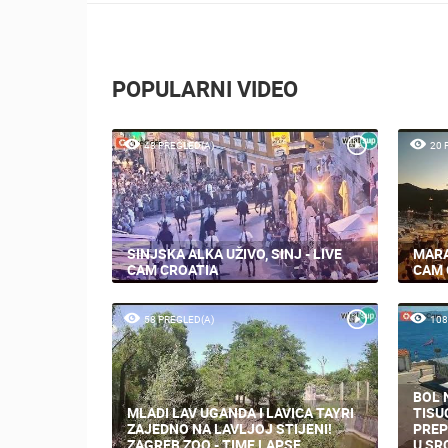
POPULARNI VIDEO
48 PREGLED(A)
20 
SINJSKA ALKA UŽIVO, SINJ - LIVE
MARA
CAM CROATIA
CAM 
58 PREGLED(A)
108
BOL 
MLADI LAV UGANDA I LAVICA TAYRI
TISU
ZAJEDNO NA LAVLJOJ STIJENI!
PREP
ZAGREB ZOO - TIME LAPSE
U SR