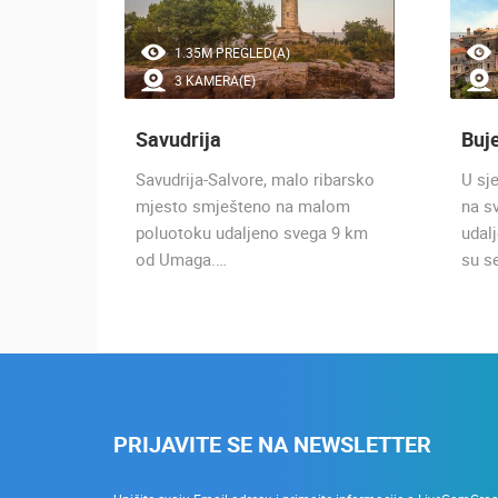
1.35M PREGLED(A)
3 KAMERA(E)
Savudrija
Buj
Savudrija-Salvore, malo ribarsko
U sj
mjesto smješteno na malom
na s
poluotoku udaljeno svega 9 km
udal
od Umaga.…
su s
PRIJAVITE SE NA NEWSLETTER