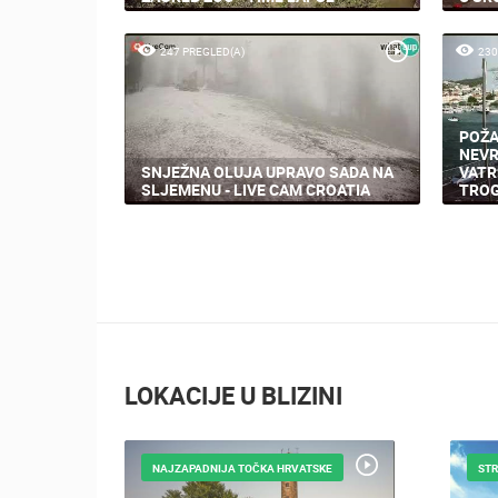
247 PREGLED(A)
230
POŽA
NEVR
SNJEŽNA OLUJA UPRAVO SADA NA
VATR
SLJEMENU - LIVE CAM CROATIA
TROG
LOKACIJE U BLIZINI
NAJZAPADNIJA TOČKA HRVATSKE
STR