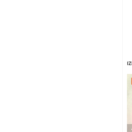
OBNOVA ZGRADE DHMZA
MRKOPALJ SKIJALIŠTE ČELIMBAŠA
ZAGREB
MRKOPALJ
HD - OKRETNE KAMERE
GRADILIŠTA
SKIJANJE I SNIJEG
PLAŽE
MARINE I LUČICE
SVJETSKA BAŠTINA
SPORT
IZ
30.07.2026. - 30.07.2026.
2.03M PREGLED(A)
2 KAMERA(E)