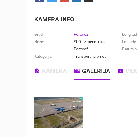
KONTAKTIRAJTE
NAS
KAMERA INFO
MEDIJI O
NAMA,
Grad
Portorož
Longitu
NAGRADE I
Naziv
SLO - Zračna luka
Latitude
PRIZNANJA
Portorož
Datum po
Kategorija
Transport i promet
DONACIJE
ZA NOVE
KAMERA
GALERIJA
VID
WEB
KAMERE
TERMS OF
USE
NAJNOVIJE KAMERE
PRIVACY
POLICY
UŽIVO
0 GLEDATELJ(A)
BANERI
HOTEL SPLIT.COM - PODSTRANA