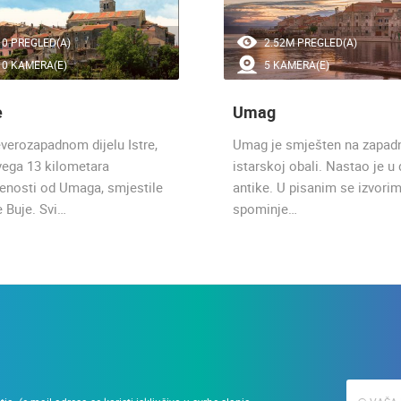
0 PREGLED(A)
2.52M PREGLED(A)
0 KAMERA(E)
5 KAMERA(E)
e
Umag
everozapadnom dijelu Istre,
Umag je smješten na zapad
vega 13 kilometara
istarskoj obali. Nastao je u
jenosti od Umaga, smjestile
antike. U pisanim se izvori
e Buje. Svi…
spominje…