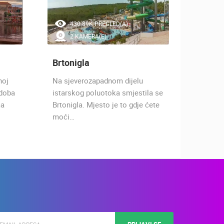
430.89K PREGLED(A)
3.
2 KAMERA(E)
5 
Brtonigla
Novig
noj
Na sjeverozapadnom dijelu
Grad ko
 doba
istarskog poluotoka smjestila se
županij
ma
Brtonigla. Mjesto je to gdje ćete
Istarsk
moći…
od Um