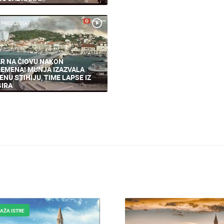
 PREGLED(A)
R NA ČIOVU NAKON
EMENA! MUNJA IZAZVALA
ENU STIHIJU, TIME LAPSE IZ
IRA
AŽA ISTRE