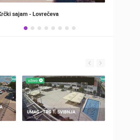
Krčki sajam - Lovrečeva
Sinjsk
UŽIVO
UŽIVO
A
UMAG - TRG 1. SVIBNJA
UMAG - TR
UMAG
UMAG