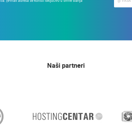
a. (e-mail adresa se koristi isključivo u svrhe slanja
Naši partneri