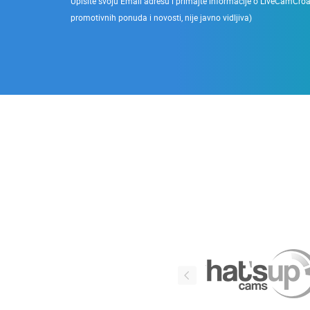
Upišite svoju Email adresu i primajte informacije o LiveCamCroati
promotivnih ponuda i novosti, nije javno vidljiva)