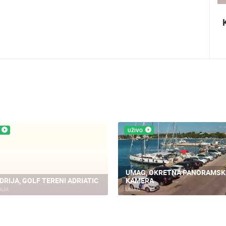
Ninska šokolijada - autentična turistička
priča
UŽIVO
UMAG, OKRETNA PANORAMSK
DRIJA, GOLF TERENI ADRIATIC
KAMERA
IJA
UMAG