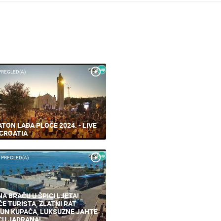
PREGLED(A)
TON LAĐA PLOČE 2024. - LIVE
CROATIA
 PREGLED(A)
NA BRAČU U ŠPICI LJETA!
ĆE TURISTA, ZLATNI RAT
UN KUPAČA, LUKSUZNE JAHTE
CU JADRANA!