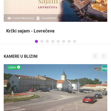
1.44M PREGLED(A)
2 KAMERA(E)
Krčki sajam - Lovrečeva
KAMERE U BLIZINI
UŽIVO