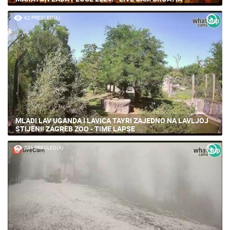
62 PREGLED(A)
MLADI LAV UGANDA I LAVICA TAYRI ZAJEDNO NA LAVLJOJ
STIJENI! ZAGREB ZOO - TIME LAPSE
231 PREGLED(A)