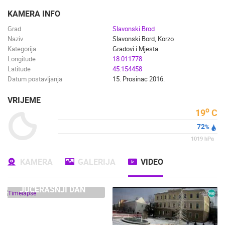
ENGLISH
KAMERA INFO
Grad
Slavonski Brod
Naziv
Slavonski Bord, Korzo
Kategorija
Gradovi i Mjesta
Longitude
18.011778
Latitude
45.154458
Datum postavljanja
15. Prosinac 2016.
VRIJEME
o
19
C
72
%
1019
hPa
KAMERA
GALERIJA
VIDEO
JUČERAŠNJI DAN
NAJNOVIJE KAMERE
UŽIVO
0 GLEDATELJ(A)
UŽIVO