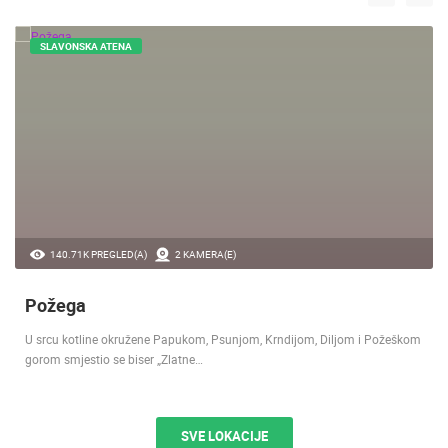
SLAVONSKA ATENA
140.71K PREGLED(A)
2 KAMERA(E)
Požega
U srcu kotline okružene Papukom, Psunjom, Krndijom, Diljom i Požeškom
gorom smjestio se biser „Zlatne…
SVE LOKACIJE