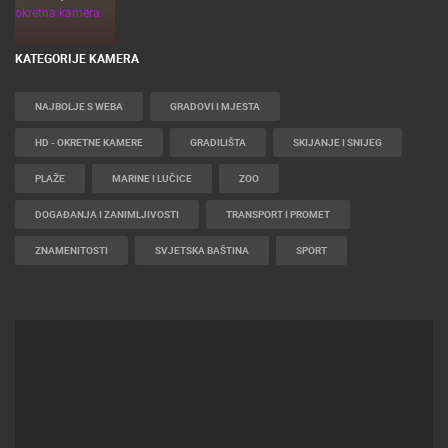
KATEGORIJE KAMERA
NAJBOLJE S WEBA
GRADOVI I MJESTA
HD - OKRETNE KAMERE
GRADILIŠTA
SKIJANJE I SNIJEG
PLAŽE
MARINE I LUČICE
ZOO
DOGAĐANJA I ZANIMLJIVOSTI
TRANSPORT I PROMET
ZNAMENITOSTI
SVJETSKA BAŠTINA
SPORT