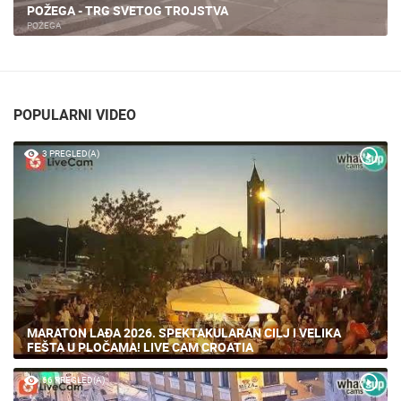
POŽEGA - TRG SVETOG TROJSTVA
POŽEGA
POPULARNI VIDEO
3 PREGLED(A)
MARATON LAĐA 2026. SPEKTAKULARAN CILJ I VELIKA
FEŠTA U PLOČAMA! LIVE CAM CROATIA
66 PREGLED(A)