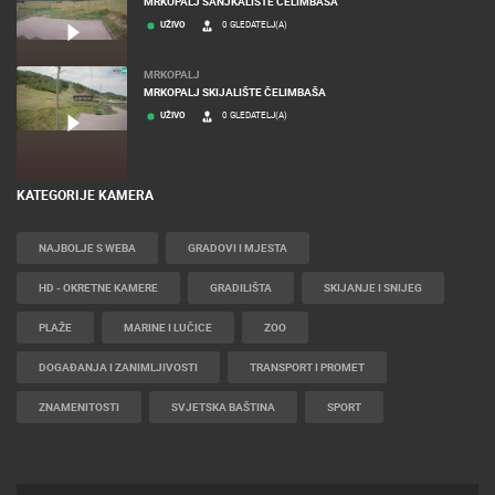
MRKOPALJ SANJKALIŠTE ČELIMBAŠA
UŽIVO
0 GLEDATELJ(A)
MRKOPALJ
MRKOPALJ SKIJALIŠTE ČELIMBAŠA
UŽIVO
0 GLEDATELJ(A)
KATEGORIJE KAMERA
NAJBOLJE S WEBA
GRADOVI I MJESTA
HD - OKRETNE KAMERE
GRADILIŠTA
SKIJANJE I SNIJEG
PLAŽE
MARINE I LUČICE
ZOO
DOGAĐANJA I ZANIMLJIVOSTI
TRANSPORT I PROMET
ZNAMENITOSTI
SVJETSKA BAŠTINA
SPORT