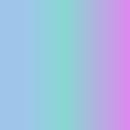
MEDIJI O
NAMA,
NAGRADE I
PRIZNANJA
DONACIJE
ZA NOVE
WEB
KAMERE
TERMS OF
USE
PRIVACY
POLICY
BANERI
HRVATSKI