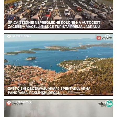
ŠPICA SEZONE! NEPREGLEDNE KOLONE NA AUTOCESTI
ZAGREB – MACELJ, TISUĆE TURISTA PREMA JADRANU
52 PREGLED(A)
ZAŠTO SVI OBOŽAVAJU HVAR? SPEKTAKULARNA
PANORAMA, PAKLINSKI OTOCI
240 PREGLED(A)