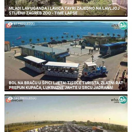
MLADI LAV UGANDA I LAVICA TAYRI ZAJEDNO NA LAVLJOJ
STIJENI! ZAGREB ZOO - TIME LAPSE
87 PREGLED(A)
BOL NA BRAČU U ŠPICI LJETA! TISUĆE TURISTA, ZLATNI RAT
PREPUN KUPAČA, LUKSUZNE JAHTE U SRCU JADRANA!
162 PREGLED(A)