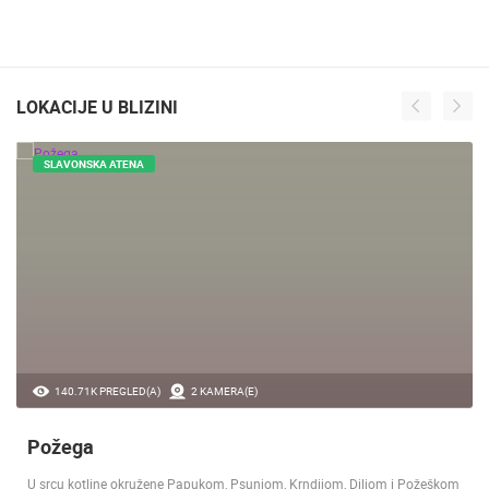
LOKACIJE U BLIZINI
SLAVONSKA ATENA
140.71K PREGLED(A)
2 KAMERA(E)
Požega
U srcu kotline okružene Papukom, Psunjom, Krndijom, Diljom i Požeškom