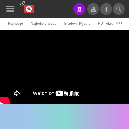
Najnovije
Najbolje s weba
Gradovi i Mjesta
HD - okretne kame
Novosti&Blog
Kategorije
Lokacije
Event&Site
Izdvojeno
Povijest
Karta
KONTAKTIRAJTE
NAS