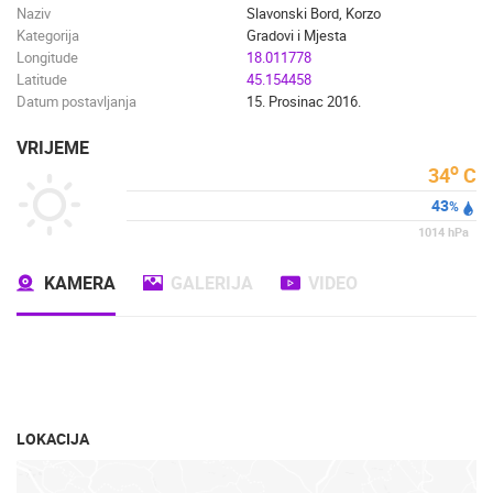
Naziv
Slavonski Bord, Korzo
Kategorija
Gradovi i Mjesta
Longitude
18.011778
Latitude
45.154458
Datum postavljanja
15. Prosinac 2016.
VRIJEME
o
34
C
43
%
1014
hPa
KAMERA
GALERIJA
VIDEO
LOKACIJA