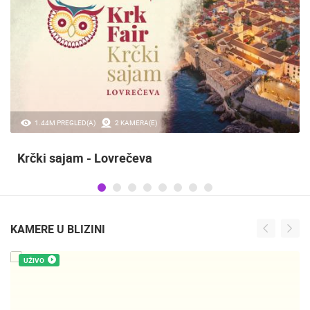
0 PREGLED(A)
3 KAMERA(E)
Maraton lađa
KAMERE U BLIZINI
UŽIVO