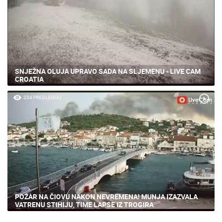
SNJEŽNA OLUJA UPRAVO SADA NA SLJEMENU - LIVE CAM
CROATIA
234 PREGLED(A)
POŽAR NA ČIOVU NAKON NEVREMENA! MUNJA IZAZVALA
VATRENU STIHIJU, TIME LAPSE IZ TROGIRA