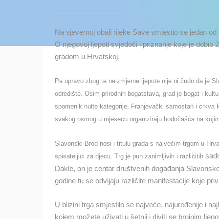
KONTAKTIRAJTE
NAS
Na sjevernoj obali rijeke Save smjestio se jedan od
MEDIJI O
O njegovoj ljepoti svjedoči i priznanje koje je dobi
NAMA,
gradom u Hrvatskoj.
NAGRADE I
PRIZNANJA
Pa upravo zbog te neizmjerne ljepote nije ni čudo da je Sl
odredište. Osim prirodnih bogatstava, grad je bogat i kul
DONACIJE
spomenik nulte kategorije, Franjevački samostan i crkva
ZA NOVE
WEB
svakog osmog u mjesecu organiziraju hodočašća na kojima s
KAMERE
Slavonski Brod nosi i titulu grada s najvećim trgom u Hrva
TERMS OF
sadr
spisateljici za djecu.
Trg je pun zanimljivih i različitih
USE
Dakle, on je centar društvenih događanja Slavonsko
NAJNOVIJE KAMERE
godine tu se odvijaju različite manifestacije koje privu
PRIVACY
POLICY
UŽIVO
0 GLEDATELJ(A)
U blizini trga smjestilo se najveće, najuređenije i n
BANERI
kojem možete uživati u šetnji i diviti se brojnim lje