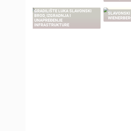
GRADILIŠTE LUKA SLAVONSKI
14.11K
SLAVONSKI
258
BROD, IZGRADNJA I
WIENERBER
UNAPREĐENJE
INFRASTRUKTURE