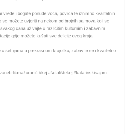
NOVA ŠKOLA, DVORANA I IGRALIŠTE
RAKOVICA OKRETNA KAMERA
privrede i bogate ponude voća, povrća te iznimno kvalitetnih
SVETVINČENAT
RAKOVICA
to se možete uvjeriti na nekom od brojnih sajmova koji se
 svakog dana uživajte u različitim kulturnim i zabavnim
cije gdje možete kušati sve delicije ovog kraja.
HD - OKRETNE KAMERE
GRADILIŠTA
SKIJANJE I SNIJEG
PLAŽE
MARINE I LUČICE
SVJETSKA BAŠTINA
SPORT
e u šetnjama u prekrasnom krajoliku, zabavite se i kvalitetno
vanebrlićmažuranić #kej #šetalištekej #katarinskisajam