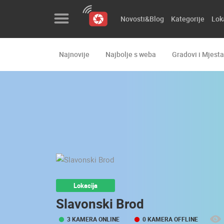
Novosti&Blog
Kategorije
Lok
Najnovije
Najbolje s weba
Gradovi i Mjesta
Novosti&Blog
Kategorije
Lokacije
Event&Site
Izdvojeno
Povijest
Lokacija
Karta
Slavonski Brod
3 KAMERA ONLINE
0 KAMERA OFFLINE