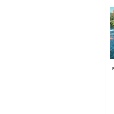
22.07.2026. - 25.07.2026.
1.01M PREGLED(A)
4 KAMERA(E)
Paški ljetni karneval