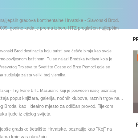
 najljepših gradova kontinentalne Hrvatske - Slavonski Brod.
o 2009. godine kada je prema izboru HTZ proglašen najljepšim
P
avonski Brod destinacija koju turisti sve češće biraju kao svoje
turno-povijesnom baštinom. Tu se nalazi Brodska tvrđava koja je
 Presvetog Trojstva te Svetište Gospe od Brze Pomoći gdje se
udjeluje zaista veliki broj vjernika.
tskoj - Trg Ivane Brlić Mažuranić koji je posvećen našoj poznatoj
žaja poput knjižara, galerija, noćnih klubova, raznih trgovina...
g Broda, kao i idealno mjesto za odličan provod. Tijekom
ku ljude iz cijelog svijeta.
UŽIVO
0 GLEDATELJ(A)
UŽIVO
0 GLEDATELJ(A)
ajljepše gradsko šetalište Hrvatske, poznatije kao "Kej" na
potama koje vas okružuju.