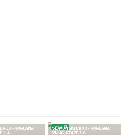
 BROD - KUGLANA
SLAVONSKI BROD - KUGLANA
UŽIVO
E 1-4
VIJUŠ, STAZE 5-8