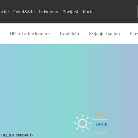
acije
Event&Site
Izdvojeno
Povijest
Karta
HD - okretne kamere
Gradilišta
Skijanje i snijeg
Pla
o
24
C
54
%
1014
hPa
182.26K Pregled(a)