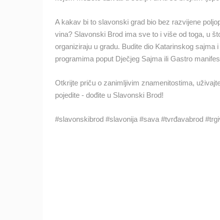
MANDRE LJETNA POZORNICA -
VELIKA ĐIGA
A kakav bi to slavonski grad bio bez razvijene poljo
MANDRE
vina? Slavonski Brod ima sve to i više od toga, u š
KATEGORIJE KAMERA
organiziraju u gradu. Budite dio Katarinskog sajma i
programima poput Dječjeg Sajma ili Gastro manifesta
NAJBOLJE S WEBA
GRADOVI I MJESTA
TRANSPORT I PROMET
ZNAMENITOSTI
Otkrijte priču o zanimljivim znamenitostima, uživajt
pojedite - dođite u Slavonski Brod!
#slavonskibrod #slavonija #sava #tvrđavabrod #trgi