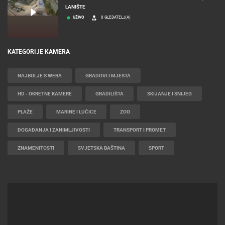
LANIŠTE
UŽIVO
0 GLEDATELJ(A)
KATEGORIJE KAMERA
NAJBOLJE S WEBA
GRADOVI I MJESTA
HD - OKRETNE KAMERE
GRADILIŠTA
SKIJANJE I SNIJEG
PLAŽE
MARINE I LUČICE
ZOO
DOGAĐANJA I ZANIMLJIVOSTI
TRANSPORT I PROMET
ZNAMENITOSTI
SVJETSKA BAŠTINA
SPORT