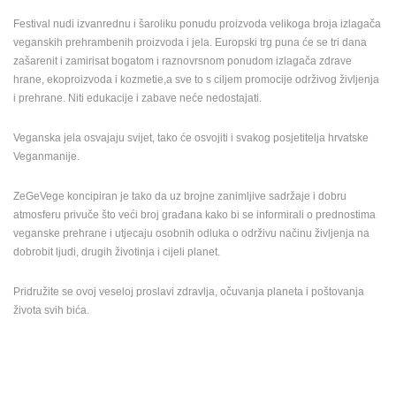
ENGLISH
Festival nudi izvanrednu i šaroliku ponudu proizvoda velikoga broja izlagača
veganskih prehrambenih proizvoda i jela. Europski trg puna će se tri dana
zašarenit i zamirisat bogatom i raznovrsnom ponudom izlagača zdrave
hrane, ekoproizvoda i kozmetie,a sve to s ciljem promocije održivog življenja
i prehrane. Niti edukacije i zabave neće nedostajati.
Veganska jela osvajaju svijet, tako će osvojiti i svakog posjetitelja hrvatske
Veganmanije.
ZeGeVege koncipiran je tako da uz brojne zanimljive sadržaje i dobru
atmosferu privuče što veći broj građana kako bi se informirali o prednostima
veganske prehrane i utjecaju osobnih odluka o održivu načinu življenja na
dobrobit ljudi, drugih životinja i cijeli planet.
Pridružite se ovoj veseloj proslavi zdravlja, očuvanja planeta i poštovanja
života svih bića.
NAJNOVIJE KAMERE
UŽIVO
0 GLEDATELJ(A)
UŽIVO