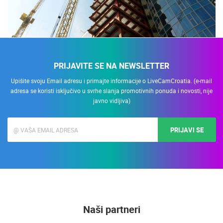
PRIJAVITE SE NA NEWSLETTER
Upišite svoju Email adresu i primajte informacije o LiveCamCroatia. (e-mail
adresa se koristi isključivo u svrhe slanja promotivnih ponuda i novosti, nije
javno vidljiva)
PRIJAVI SE
Naši partneri