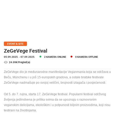
MEDIJI O
NAMA,
NAGRADE I
PRIZNANJA
DONACIJE
ZA NOVE
WEB
EVENT & SITE
KAMERE
ZeGeVege Festival
05.09.2025.
- 07.09.2025.
2 KAMERA ONLINE
0 KAMERA OFFLINE
TERMS OF
USE
24.09K Pregled(a)
PRIVACY
ZeGeVege dio je međunarodne manifestacije Veganmania koja se održava u
POLICY
Beču, Münchenu i u još 15 europskih gradova, a ostale bratske festivale
ZeGeVege nadmašuje po svojoj veličini, brojnosti izlagača i posjećenosti.
BANERI
Od 5. do 7. rujna, starta 17. ZeGeVege festival.
Popularni festival održivog
življenja jedinstvena je prilika svima da se upoznaju s raznovrsnim
veganskim delicijama, ekološkim i u potpunosti biljnim proizvodima, koji nisu
testirani na životinjama.
HRVATSKI