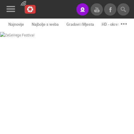
Najnovije
Najbolje s weba
Gradovi i Mjesta
HD - okretne kame
Novosti&Blog
Kategorije
Lokacije
Event&Site
Izdvojeno
Povijest
Karta
KONTAKTIRAJTE
NAS