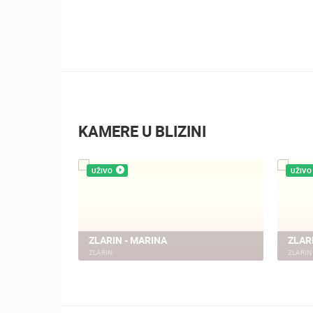
KAMERE U BLIZINI
UŽIVO
UŽIVO
EV
ZLARIN - MARINA
ZLAR
ZLARIN
ZLARIN