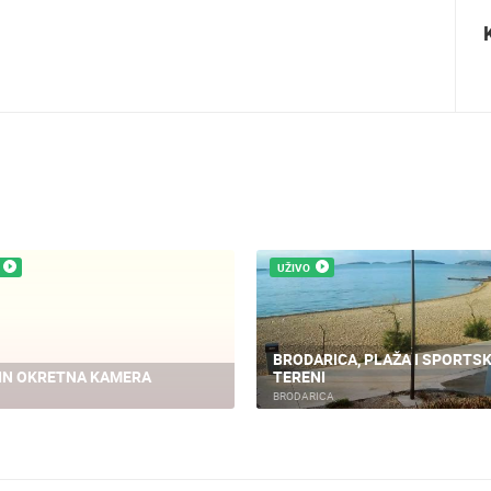
Ninska šokolijada - autentična turistička
priča
UŽIVO
BRODARICA, PLAŽA I SPORTSK
IN OKRETNA KAMERA
TERENI
BRODARICA