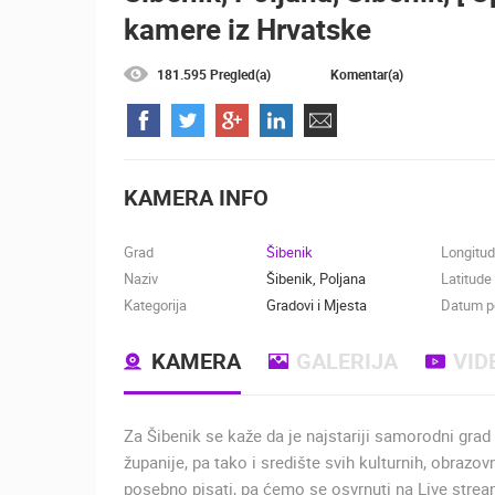
kamere iz Hrvatske
MRKOPALJ SKIJALIŠTE ČELIMBAŠA
MRKOPALJ
181.595 Pregled(a)
Komentar(a)
KATEGORIJE KAMERA
NAJBOLJE S WEBA
GRADOVI I MJESTA
TRANSPORT I PROMET
ZNAMENITOSTI
KAMERA INFO
Grad
Šibenik
Longitu
Naziv
Šibenik, Poljana
Latitude
Kategorija
Gradovi i Mjesta
Datum po
KAMERA
GALERIJA
VID
Za Šibenik se kaže da je najstariji samorodni grad
županije, pa tako i središte svih kulturnih, obrazo
posebno pisati, pa ćemo se osvrnuti na Live stre