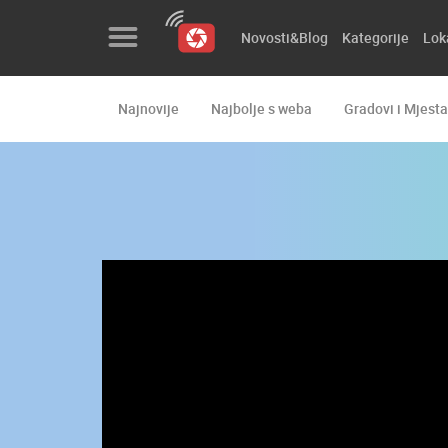
Novosti&Blog
Kategorije
Lok
Najnovije
Najbolje s weba
Gradovi i Mjesta
Novosti&Blog
Kategorije
Lokacije
Event&Site
Izdvojeno
Povijest
Karta