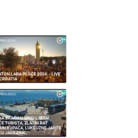
PREGLED(A)
TON LAĐA PLOČE 2024. - LIVE
CROATIA
PREGLED(A)
NA BRAČU U ŠPICI LJETA!
ĆE TURISTA, ZLATNI RAT
UN KUPAČA, LUKSUZNE JAHTE
CU JADRANA!