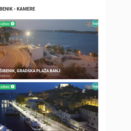
BENIK - KAMERE
UŽIVO
ŠIBENIK, GRADSKA PLAŽA BANJ
ŠIBENIK
UŽIVO