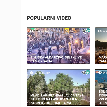
POPULARNI VIDEO
24 PREGLED(A)
14 
SINJSKA ALKA UŽIVO, SINJ - LIVE
MARA
CAM CROATIA
CAM 
57 PREGLED(A)
99 
BOL 
MLADI LAV UGANDA I LAVICA TAYRI
TISU
ZAJEDNO NA LAVLJOJ STIJENI!
PREP
ZAGREB ZOO - TIME LAPSE
U SR