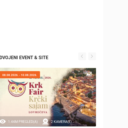
DVOJENI EVENT & SITE
08.08.2026. - 10.08.2026.
07.08.2
1.44M PREGLED(A)
2 KAMERA(E)
20