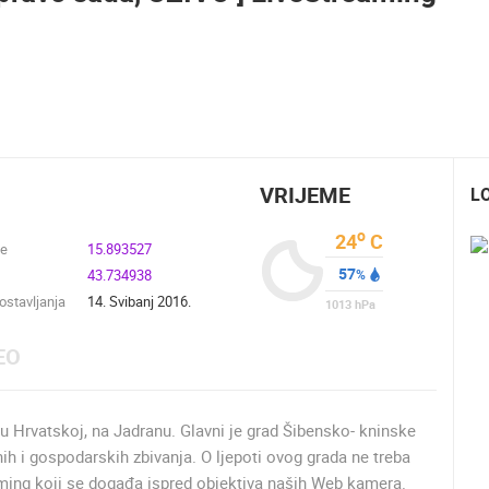
MRKOPALJ SANJKALIŠTE
ČELIMBAŠA
RAKOVICA OKRETNA KAMERA
MRKOPALJ
RAKOVICA
HD - OKRETNE KAMERE
GRADILIŠTA
SKIJANJE I SNIJEG
PLAŽE
MARINE I LUČICE
SVJETSKA BAŠTINA
SPORT
VRIJEME
L
o
24
C
de
15.893527
57
43.734938
%
stavljanja
14. Svibanj 2016.
1013
hPa
EO
 u Hrvatskoj, na Jadranu. Glavni je grad Šibensko- kninske
vnih i gospodarskih zbivanja. O ljepoti ovog grada ne treba
aming koji se događa ispred objektiva naših Web kamera.