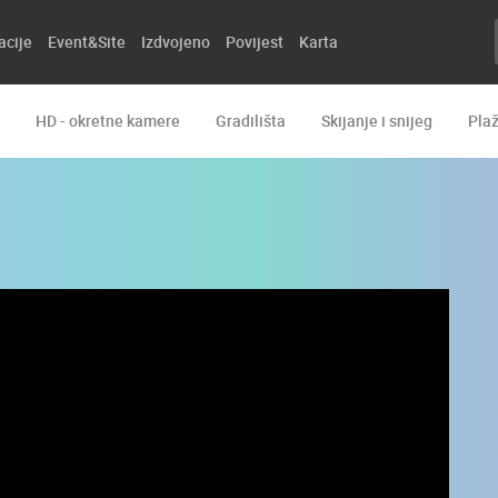
acije
Event&Site
Izdvojeno
Povijest
Karta
HD - okretne kamere
Gradilišta
Skijanje i snijeg
Pla