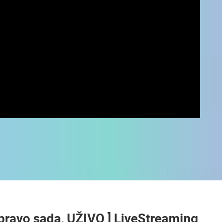
UŽIVO
0 GLEDATELJ(A)
UŽIVO
0 GLEDATELJ(A)
 Upravo sada, UŽIVO ] LiveStreaming