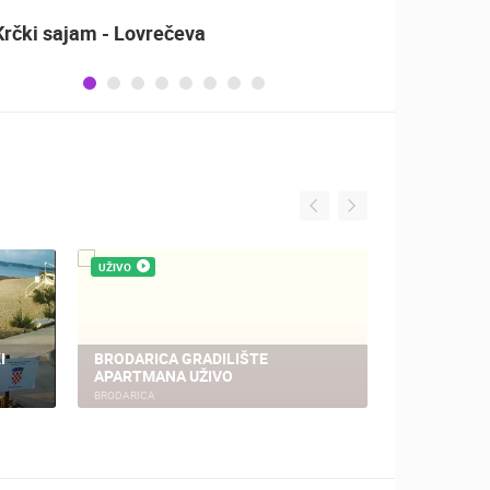
Krčki sajam - Lovrečeva
Sinjsk
UŽIVO
UŽIVO
I
BRODARICA GRADILIŠTE
APARTMANA UŽIVO
KRAPANJ
BRODARICA
KRAPANJ