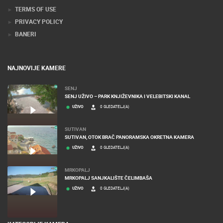
TERMS OF USE
PRIVACY POLICY
BANERI
NAJNOVIJE KAMERE
SENJ
SENJ UŽIVO – PARK KNJIŽEVNIKA I VELEBITSKI KANAL
UŽIVO
0 GLEDATELJ(A)
SUTIVAN
SUTIVAN, OTOK BRAČ PANORAMSKA OKRETNA KAMERA
UŽIVO
0 GLEDATELJ(A)
MRKOPALJ
MRKOPALJ SANJKALIŠTE ČELIMBAŠA
UŽIVO
0 GLEDATELJ(A)