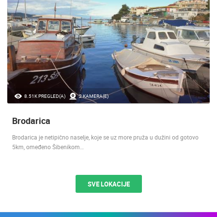
8.51K PREGLED(A)
2 KAMERA(E)
Brodarica
Brodarica je netipično naselje, koje se uz more pruža u dužini od gotovo
5km, omeđeno Šibenikom…
SVE LOKACIJE