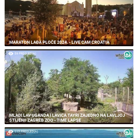
MARATON LAĐA PLOČE 2024. - LIVE CAM CROATIA
59 PREGLED(A)
MLADI LAV UGANDA I LAVICA TAYRI ZAJEDNO NA LAVLJOJ
STIJENI! ZAGREB ZOO - TIME LAPSE
115 PREGLED(A)