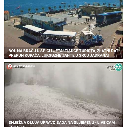
BOL NA BRAČU U ŠPICI LJETA! TISUĆE TURISTA, ZLATNI RAT
PREPUN KUPAČA, LUKSUZNE JAHTE U SRCU JADRANA!
252 PREGLED(A)
SNJEŽNA OLUJA UPRAVO SADA NA SLJEMENU - LIVE CAM
CROATIA