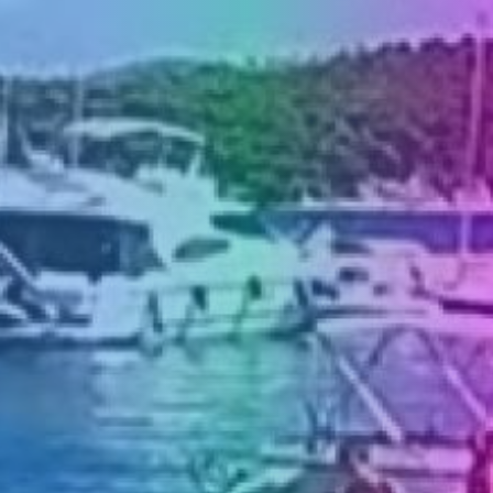
MEDIJI O
NAMA,
NAGRADE I
PRIZNANJA
DONACIJE
ZA NOVE
WEB
KAMERE
TERMS OF
USE
PRIVACY
POLICY
BANERI
HRVATSKI