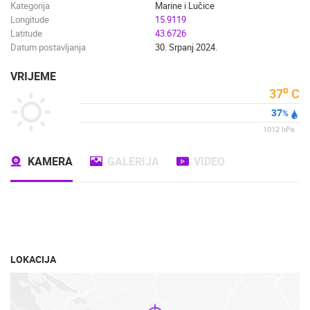
Kategorija
Marine i Lučice
Longitude
15.9119
Latitude
43.6726
Datum postavljanja
30. Srpanj 2024.
VRIJEME
o
37
C
37
%
1012
hPa
KAMERA
GALERIJA
VIDEO
LOKACIJA