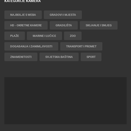
KATEGORIJE KAMERA
NAJBOLJE S WEBA
GRADOVI I MJESTA
HD - OKRETNE KAMERE
GRADILIŠTA
SKIJANJE I SNIJEG
PLAŽE
MARINE I LUČICE
ZOO
DOGAĐANJA I ZANIMLJIVOSTI
TRANSPORT I PROMET
ZNAMENITOSTI
SVJETSKA BAŠTINA
SPORT