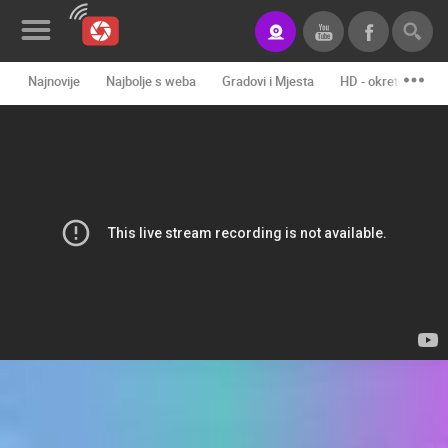
Najnovije
Najbolje s weba
Gradovi i Mjesta
HD - okretne kame
Novosti&Blog
Kategorije
Lokacije
Event&Site
Izdvojeno
Povijest
Karta
KONTAKTIRAJTE
NAS