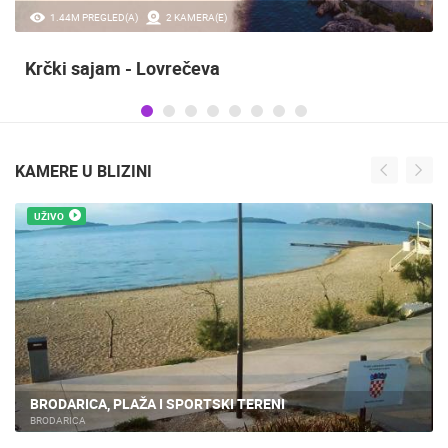
20.97K PREGLED(A)
2 KAMERA(E)
Sinjska alka
KAMERE U BLIZINI
UŽIVO
BRODARICA GRADILIŠTE APARTMANA UŽIVO
BRODARICA