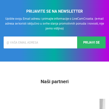
PRIJAVITE SE NA NEWSLETTER
Upišite svoju Email adresu i primajte informacije o LiveCamCroatia. (e-mail
adresa se koristi isključivo u svrhe slanja promotivnih ponuda i novosti, nije
javno vidljiva)
PRIJAVI SE
Naši partneri