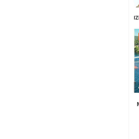
IZ
22.07.2026. - 25.07.2026.
1.01M PREGLED(A)
4 KAMERA(E)
Paški ljetni karneval