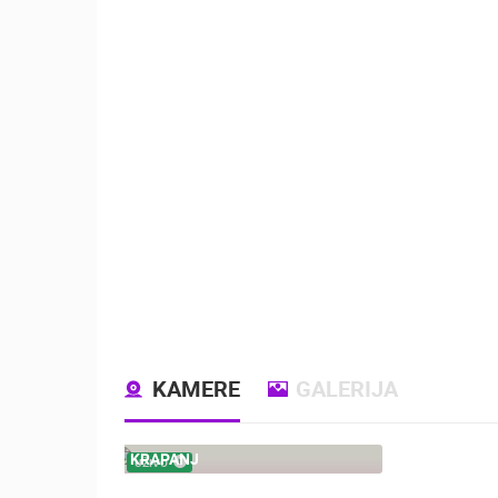
KAMERE
GALERIJA
KRAPANJ
UŽIVO