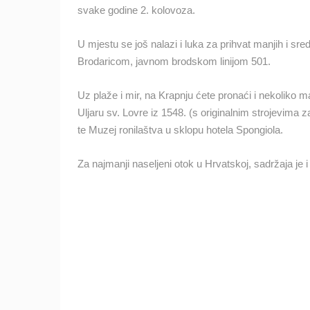
svake godine 2. kolovoza.
MRKOPALJ SANJKALIŠTE
ČELIMBAŠA
MRKOPALJ
U mjestu se još nalazi i luka za prihvat manjih i sre
Brodaricom, javnom brodskom linijom 501.
KATEGORIJE KAMERA
NAJBOLJE S WEBA
GRADOVI I MJESTA
Uz plaže i mir, na Krapnju ćete pronaći i nekoliko ma
Uljaru sv. Lovre iz 1548. (s originalnim strojevima
TRANSPORT I PROMET
ZNAMENITOSTI
te Muzej ronilaštva u sklopu hotela Spongiola.
Za najmanji naseljeni otok u Hrvatskoj, sadržaja je i