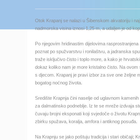
KONTAKTIRAJTE
NAS
Otok Krapanj se nalazi u Šibenskom akvatoriju i najn
MEDIJI O
nadmorska visina iznosi 1,25 m, a udaljen je od kopn
NAMA,
NAGRADE I
Po njegovim hridinastim dijelovima rasprostranjena s
PRIZNANJA
poznat po spužvarstvu i ronilaštvu, a jadranska spuž
traže isključivo čisto i toplo more, a kako je hrvats
DONACIJE
dokaz koliko nam je more kristalno čisto. Na ovom 
ZA NOVE
s djecom. Krapanj je pravi izbor za sve one željne
WEB
bogatog noćnog života.
KAMERE
TERMS OF
Središte Krapnja čini naselje od uglavnom kamenih k
USE
za dalmatinsko podneblje. Iz te se mreže izdvaja s
čuvaju brojni eksponati koji svjedoče o životu Kr
NAJNOVIJE KAMERE
PRIVACY
zbirku spužava, koralja, amfora i antiknog posuđa.
POLICY
UŽIVO
0 GLEDATELJ(A)
BANERI
Na Krapnju se jako poštuju tradicija i stari običaji;