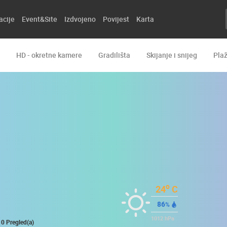
acije
Event&Site
Izdvojeno
Povijest
Karta
HD - okretne kamere
Gradilišta
Skijanje i snijeg
Pla
o
24
C
86
%
1012
hPa
0 Pregled(a)