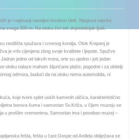
iži je i najmanji naseljen hrvatski otok. Njegova najviša
a svega 300 m. Na otoku živi tek dvjestotinjak ljudi.
u rastilišta spužava i crvenog koralja. Otok Krapanj je
va je vrlo cijenjena zbog svoje kvalitete i ljepote. Spužve
ki Jadran jedno od takvih mora, one su ujedno i još jedan
se otoku nalaze mahom šljunčane plaže, pogodne i za obitelji
 mirnog odmora, budući da na otoku nema automobila, ni
uća, koje tvore splet uskih kamenih uličica, karakteristično
toljetna borova šuma i samostan Sv.Križa, u čijem muzeju se
apnja u prošlim vremenima. Samostan ima i poseban muzej –
UŽIVO
0 GLEDATELJ(A)
UŽIVO
0 GLEDATELJ(A)
 Krapljanska fešta, fešta u čast Gospe od Anđela obilježava se