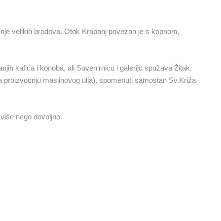
BRELA PLAŽA LUČICA
RAKOVICA OKRETNA KAMERA
BRELA
RAKOVICA
dnje velikih brodova.
Otok Krapanj povezan je s kopnom,
HD - OKRETNE KAMERE
GRADILIŠTA
SKIJANJE I SNIJEG
PLAŽE
MARINE I LUČICE
njih kafića i konoba, ali Suvenirnicu i galeriju spužava Žitak,
 za proizvodnju maslinovog ulja), spomenuti samostan Sv.Križa
SVJETSKA BAŠTINA
SPORT
 više nego dovoljno.