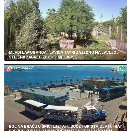
MLADI LAV UGANDA I LAVICA TAYRI ZAJEDNO NA LAVLJOJ
STIJENI! ZAGREB ZOO - TIME LAPSE
91 PREGLED(A)
BOL NA BRAČU U ŠPICI LJETA! TISUĆE TURISTA, ZLATNI RAT
PREPUN KUPAČA, LUKSUZNE JAHTE U SRCU JADRANA!