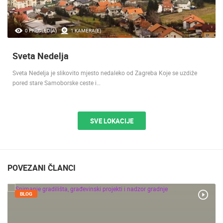
0 PREGLED(A)
1 KAMERA(E)
Sveta Nedelja
Sveta Nedelja je slikovito mjesto nedaleko od Zagreba Koje se uzdiže
pored stare Samoborske ceste i…
SVE LOKACIJE
POVEZANI ČLANCI
BLOG