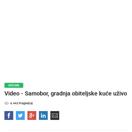
MEDIJI O
NAMA,
NAGRADE I
PRIZNANJA
DONACIJE
ZA NOVE
WEB
KAMERE
TERMS OF
USE
PRIVACY
OFFLINE
POLICY
Video - Samobor, gradnja obiteljske kuće uživo
BANERI
6.443 Pregled(a)
HRVATSKI