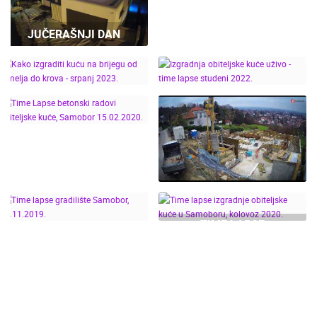
IZGRADNJA
OBITELJSKE KUĆE -
JUČERAŠNJI DAN
TIME LAPSE GRADNJE
NAJNOVIJE KAMERE
2019.-2023.
UŽIVO
0 GLEDATELJ(A)
UŽIVO
KAKO IZGRADITI KUĆU
IZGRADNJA
NA BRIJEGU OD
OBITELJSKE KUĆE
TEMELJA DO KROVA -
UŽIVO - TIME LAPSE
TIME LAPSE BETONSKI
SRPANJ 2023.
STUDENI 2022.
MRKOPALJ SKIJALIŠTE ČELIMBAŠA
MRKOPALJ 
RADOVI OBITELJSKE
MRKOPALJ
MRKOPALJ
KUĆE, SAMOBOR
15.02.2020.
KATEGORIJE KAMERA
TIME LAPSE, GRADNJA
NAJBOLJE S WEBA
GRADOVI I MJESTA
OBITELJSKE KUĆE,
TIME LAPSE
HD - OKRETNE KAMERE
GRADILIŠTA
SKIJANJE I SNIJEG
TEMELJI, POČETAK
IZGRADNJE
GRADNJE - ZIMA 2019.
PLAŽE
MARINE I LUČICE
ZOO
TIME LAPSE
OBITELJSKE KUĆE U
DOGAĐANJA I ZANIMLJIVOSTI
TRANSPORT I PROMET
GRADILIŠTE SAMOBOR,
SAMOBORU, KOLOVOZ
ZNAMENITOSTI
SVJETSKA BAŠTINA
SPORT
05.11.2019.
2020.