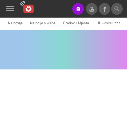
Najnovije
Najbolje s weba
Gradovi i Mjesta
HD - okretne kame
Novosti&Blog
Kategorije
Lokacije
Event&Site
Izdvojeno
Povijest
Karta
KONTAKTIRAJTE
NAS