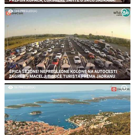
169 PREGLED(A)
ŠPICA SEZONE! NEPREGLEDNE KOLONE NA AUTOCESTI
ZAGREB – MACELJ, TISUĆE TURISTA PREMA JADRANU
56 PREGLED(A)