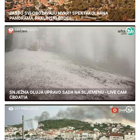
ZAŠTO SVI OBOŽAVAJU HVAR? SPEKTAKULARNA
PANORAMA, PAKLINSKI OTOCI
242 PREGLED(A)
SNJEŽNA OLUJA UPRAVO SADA NA SLJEMENU - LIVE CAM
CROATIA
237 PREGLED(A)