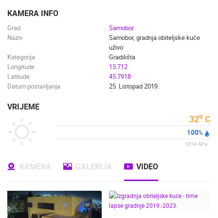
ENGLISH
KAMERA INFO
Grad
Samobor
Naziv
Samobor, gradnja obiteljske kuće
uživo
Kategorija
Gradilišta
Longitude
15.712
Latitude
45.7918
Datum postavljanja
25. Listopad 2019.
VRIJEME
o
32
C
100
%
1014
hPa
KAMERA
GALERIJA
VIDEO