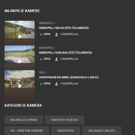
NAJNOVIJE KAMERE
MRKOPALJ
MRKOPALJ SKIJALIŠTE ČELIMBAŠA
UŽIVO
0 GLEDATELJ(A)
MRKOPALJ
MRKOPALJ SANJKALIŠTE ČELIMBAŠA
UŽIVO
0 GLEDATELJ(A)
ŠILO
APARTMANI NA KRKU IZGRADNJA CAM 02
UŽIVO
0 GLEDATELJ(A)
KATEGORIJE KAMERA
NAJBOLJE S WEBA
GRADOVI I MJESTA
HD - OKRETNE KAMERE
GRADILIŠTA
SKIJANJE I SNIJEG