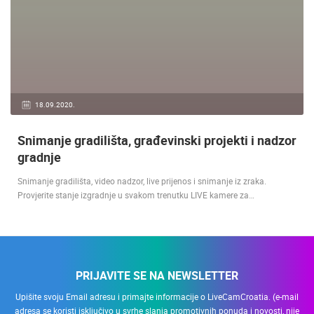
18.09.2020.
Snimanje gradilišta, građevinski projekti i nadzor
gradnje
Snimanje gradilišta, video nadzor, live prijenos i snimanje iz zraka.
Provjerite stanje izgradnje u svakom trenutku LIVE kamere za…
PRIJAVITE SE NA NEWSLETTER
Upišite svoju Email adresu i primajte informacije o LiveCamCroatia. (e-mail
adresa se koristi isključivo u svrhe slanja promotivnih ponuda i novosti, nije