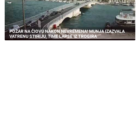
POŽAR NA ČIOVU NAKON NEVREMENA! MUNJA IZAZVALA
VATRENU STIHIJU, TIME LAPSE IZ TROGIRA