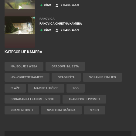
UŽIVO
0 GLEDATELJ(A)
RAKOVICA
RAKOVICA OKRETNA KAMERA
UŽIVO
0 GLEDATELJ(A)
KATEGORIJE KAMERA
NAJBOLJE S WEBA
GRADOVI I MJESTA
HD - OKRETNE KAMERE
GRADILIŠTA
SKIJANJE I SNIJEG
PLAŽE
MARINE I LUČICE
ZOO
DOGAĐANJA I ZANIMLJIVOSTI
TRANSPORT I PROMET
ZNAMENITOSTI
SVJETSKA BAŠTINA
SPORT