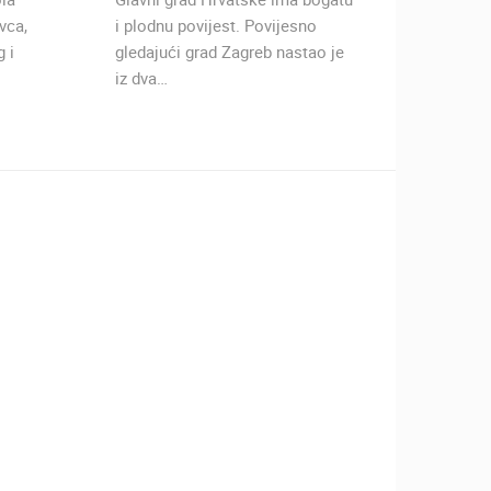
vca,
i plodnu povijest. Povijesno
visine 
 i
gledajući grad Zagreb nastao je
Medved
iz dva…
najprep