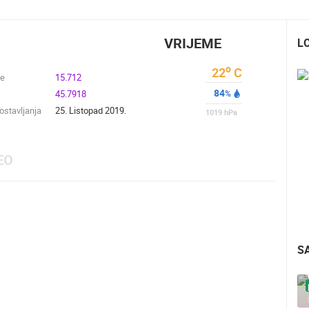
VRIJEME
L
o
22
C
de
15.712
84
45.7918
%
stavljanja
25. Listopad 2019.
1019
hPa
EO
S
UŽIVO
0 GLEDATELJ(A)
UŽIVO
0 GLEDATELJ(A)