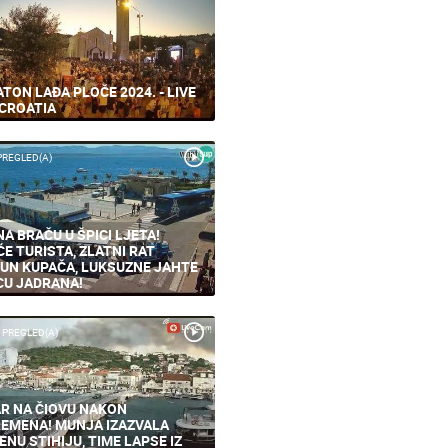
TON LAĐA PLOČE 2024. - LIVE
CROATIA
PREGLED(A)
NA BRAČU U ŠPICI LJETA!
ĆE TURISTA, ZLATNI RAT
UN KUPAČA, LUKSUZNE JAHTE
CU JADRANA!
 PREGLED(A)
R NA ČIOVU NAKON
EMENA! MUNJA IZAZVALA
ENU STIHIJU, TIME LAPSE IZ