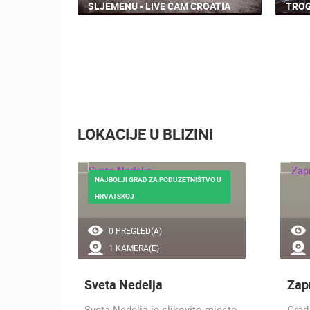
SLJEMENU - LIVE CAM CROATIA
TROG
LOKACIJE U BLIZINI
A
NAJBOLJI GRAD ZA PODUZETNIŠTVO U
HRVATSKOJ
0 PREGLED(A)
1 KAMERA(E)
Sveta Nedelja
Zap
Sveta Nedelja je slikovito mjesto
Grad