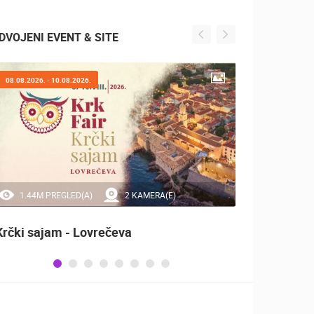
DVOJENI EVENT & SITE
08.08.2026. - 10.08.2026.
07.08.2
1.44M PREGLED(A)
2 KAMERA(E)
20
Krčki sajam - Lovrečeva
Sinjsk