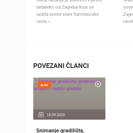
rti koje
nedaleko od Zagreba Koje se
smje
bu
uzdiže pored stare Samoborske
Zagr
ceste i…
okol
POVEZANI ČLANCI
BLOG
18.09.2020.
Snimanje gradilišta,