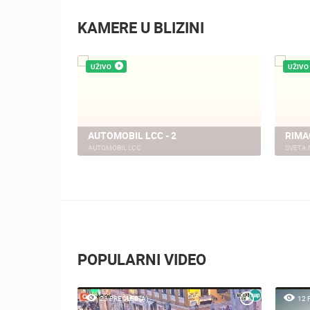
KAMERE U BLIZINI
UŽIVO
UŽIVO
SS KAMERA
AUTOMOBIL LCC - 2
RIMA
AUTOMOBIL LCC
SVETA 
POPULARNI VIDEO
23 PREGLED(A)
12 