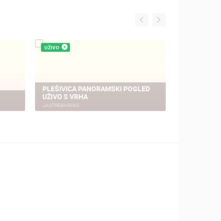
UŽIVO
UŽIVO
PLEŠIVICA PANORAMSKI POGLED
UŽIVO S VRHA
KAMP ZAGR
JASTREBARSKO
ZAGREB