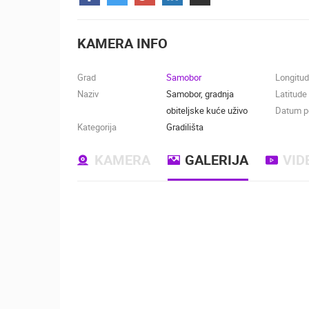
KONTAKTIRAJTE
NAS
KAMERA INFO
MEDIJI O
NAMA,
Grad
Samobor
Longitu
NAGRADE I
Naziv
Samobor, gradnja
Latitude
PRIZNANJA
obiteljske kuće uživo
Datum po
Kategorija
Gradilišta
DONACIJE
ZA NOVE
KAMERA
GALERIJA
VID
WEB
KAMERE
TERMS OF
USE
NAJNOVIJE KAMERE
PRIVACY
POLICY
UŽIVO
0 GLEDATELJ(A)
BANERI