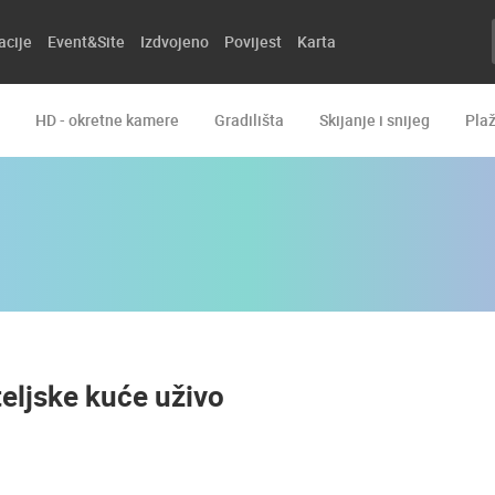
acije
Event&Site
Izdvojeno
Povijest
Karta
HD - okretne kamere
Gradilišta
Skijanje i snijeg
Pla
teljske kuće uživo