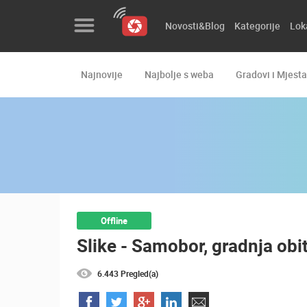
Novosti&Blog
Kategorije
Lok
Najnovije
Najbolje s weba
Gradovi i Mjesta
Novosti&Blog
Kategorije
Lokacije
Event&Site
Izdvojeno
Offline
Slike - Samobor, gradnja obi
Povijest
Karta
6.443 Pregled(a)