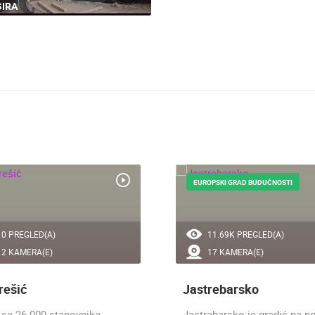
IRA
EUROPSKI GRAD BUDUĆNOSTI
0 PREGLED(A)
11.69K PREGLED(A)
2 KAMERA(E)
17 KAMERA(E)
rešić
Jastrebarsko
 sa 26.000 stanovnika
Jastrebarsko je gradić na p