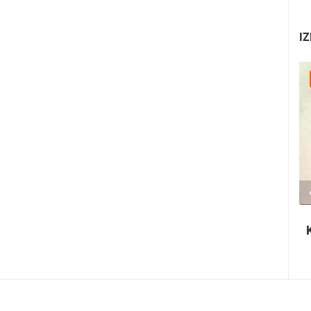
IZ
30.07.2026. - 30.07.2026.
2.03M PREGLED(A)
2 KAMERA(E)
Ninska šokolijada - autentična turistička
priča