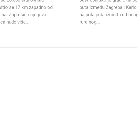
stio se 17 km zapadno od
puta između Zagreba i Karlo
eba. Zaprešić i njegova
na pola puta između urbanog
ica nude više…
ruralnog,…