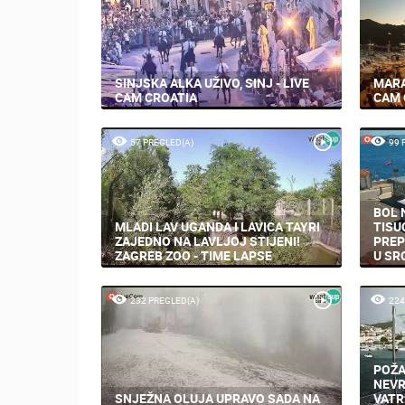
SINJSKA ALKA UŽIVO, SINJ - LIVE
MARA
CAM CROATIA
CAM 
57 PREGLED(A)
99 
BOL 
MLADI LAV UGANDA I LAVICA TAYRI
TISU
ZAJEDNO NA LAVLJOJ STIJENI!
PREP
ZAGREB ZOO - TIME LAPSE
U SR
232 PREGLED(A)
224
POŽA
NEVR
SNJEŽNA OLUJA UPRAVO SADA NA
VATR