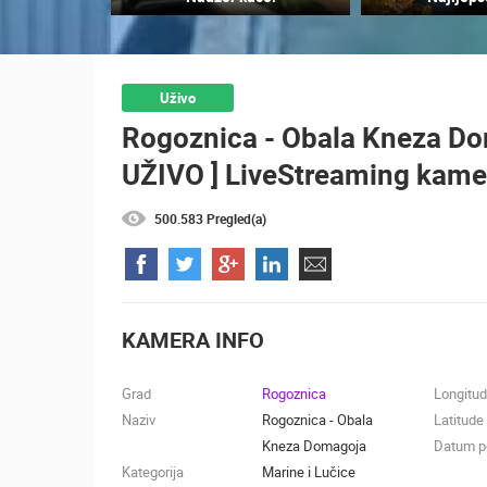
SENJ UŽIVO – PARK KNJIŽEVNIKA I
VELEBITSKI KANAL
SENJ
KATEGORIJE KAMERA
Uživo
Rogoznica - Obala Kneza Dom
NAJBOLJE S WEBA
GRADOVI I MJESTA
UŽIVO ] LiveStreaming kamer
TRANSPORT I PROMET
ZNAMENITOSTI
500.583 Pregled(a)
KAMERA INFO
Grad
Rogoznica
Longitu
Naziv
Rogoznica - Obala
Latitude
Kneza Domagoja
Datum po
Kategorija
Marine i Lučice