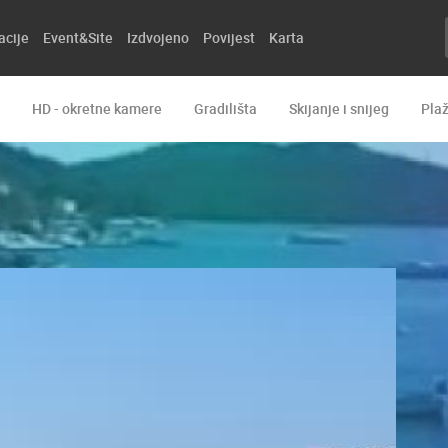
acije
Event&Site
Izdvojeno
Povijest
Karta
HD - okretne kamere
Gradilišta
Skijanje i snijeg
Pla