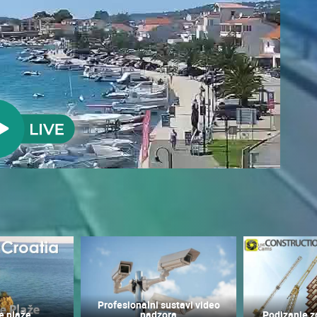
UŽIVO
0 GLEDATELJ(A)
UŽIVO
0 GLEDATELJ(A)
Profesionalni sustavi video
e plaže
nadzora
Podizanje z