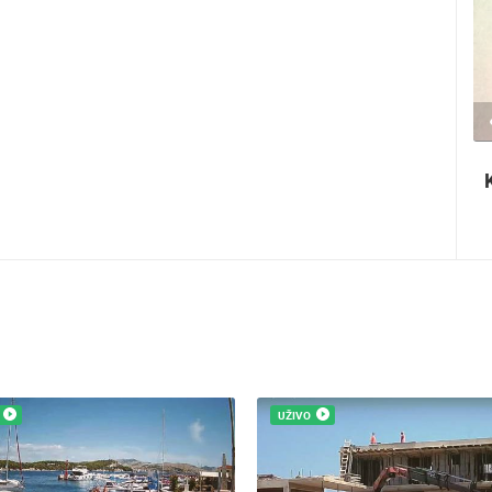
1.44M PREGLED(A)
2 KAMERA(E)
Krčki sajam - Lovrečeva
UŽIVO