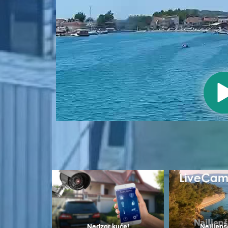
KONTAKTIRAJTE
NAS
MEDIJI O
NAMA,
NAGRADE I
PRIZNANJA
DONACIJE
ZA NOVE
WEB
KAMERE
TERMS OF
USE
NAJNOVIJE KAMERE
PRIVACY
POLICY
UŽIVO
0 GLEDATELJ(A)
BANERI
Nadzor kuće!
Najljepš