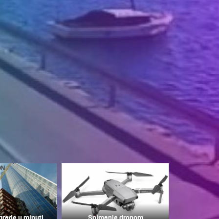
grade u minuti
Snimanje dronom