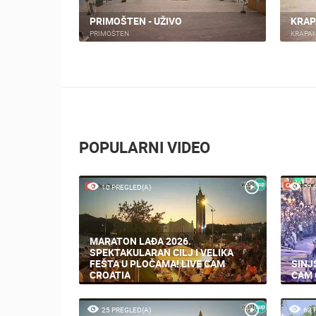
PORTSKI
ZLARIN OKRETNA KAMERA
ZLAR
ZLARIN
ZLARIN
POPULARNI VIDEO
10 PREGLED(A)
77 
MARATON LAĐA 2026.
SPEKTAKULARAN CILJ I VELIKA
FEŠTA U PLOČAMA! LIVE CAM
SINJS
CROATIA
CAM 
25 PREGLED(A)
63 