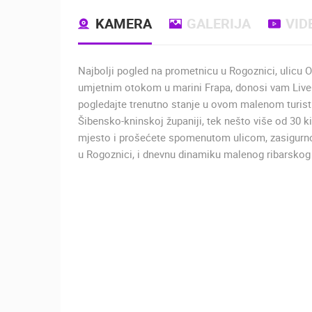
KAMERA
GALERIJA
VID
Najbolji pogled na prometnicu u Rogoznici, ulicu
umjetnim otokom u marini Frapa, donosi vam Liv
pogledajte trenutno stanje u ovom malenom turist
Šibensko-kninskoj županiji, tek nešto više od 30 k
mjesto i prošećete spomenutom ulicom, zasigurno ć
u Rogoznici, i dnevnu dinamiku malenog ribarskog