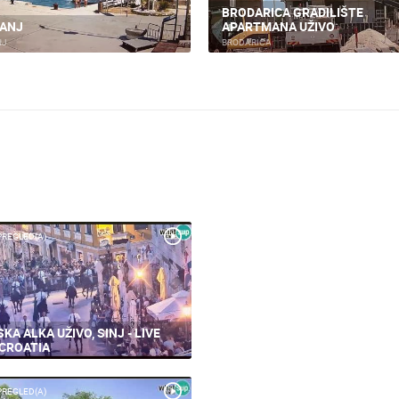
BRODOGRADILIŠTE TROGIR - 
IN - MARINA
CAM08
TROGIR
PREGLED(A)
KA ALKA UŽIVO, SINJ - LIVE
CROATIA
PREGLED(A)