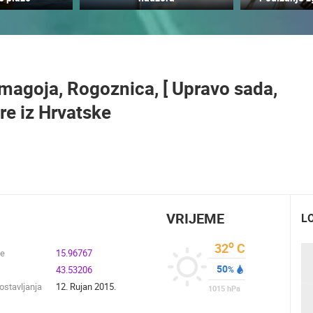
MRKOPALJ SANJKALIŠTE
ČELIMBAŠA
MRKOPALJ SKIJALIŠTE ČELIMBAŠA
MRKOPALJ
MRKOPALJ
agoja, Rogoznica, [ Upravo sada,
HD - OKRETNE KAMERE
GRADILIŠTA
SKIJANJE I SNIJEG
PLAŽE
MARINE I LUČICE
e iz Hrvatske
SVJETSKA BAŠTINA
SPORT
VRIJEME
L
o
32
C
de
15.96767
50
43.53206
%
stavljanja
12. Rujan 2015.
1015
hPa