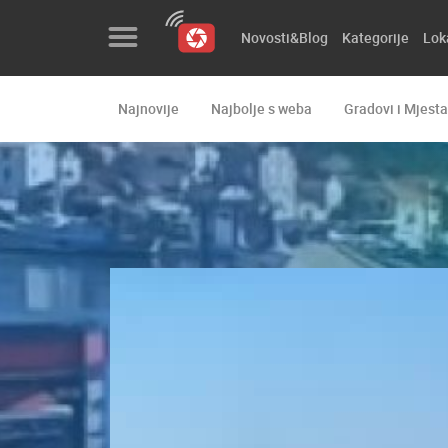
Novosti&Blog
Kategorije
Lok
Najnovije
Najbolje s weba
Gradovi i Mjesta
Novosti&Blog
Kategorije
Lokacije
Event&Site
Izdvojeno
Povijest
Karta