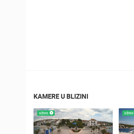
2.03M PREGLED(A)
2 KAMERA(E)
Ninska šokolijada - autentična turistička
priča
KAMERE U BLIZINI
UŽIVO
UŽIVO