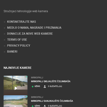
Stručnjaci tehnologije web kamera
KONTAKTIRAJTE NAS
MEDIJI O NAMA, NAGRADE I PRIZNANJA
DONACIJE ZA NOVE WEB KAMERE
TERMS OF USE
PRIVACY POLICY
BANERI
NAJNOVIJE KAMERE
MRKOPALJ
MRKOPALJ SKIJALIŠTE ČELIMBAŠA
UŽIVO
0 GLEDATELJ(A)
MRKOPALJ
MRKOPALJ SANJKALIŠTE ČELIMBAŠA
UŽIVO
0 GLEDATELJ(A)