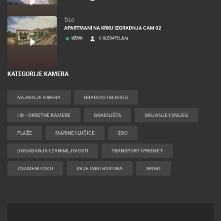
ŠILO
APARTMANI NA KRKU IZGRADNJA CAM 02
UŽIVO
0 GLEDATELJ(A)
KATEGORIJE KAMERA
NAJBOLJE S WEBA
GRADOVI I MJESTA
HD - OKRETNE KAMERE
GRADILIŠTA
SKIJANJE I SNIJEG
PLAŽE
MARINE I LUČICE
ZOO
DOGAĐANJA I ZANIMLJIVOSTI
TRANSPORT I PROMET
ZNAMENITOSTI
SVJETSKA BAŠTINA
SPORT